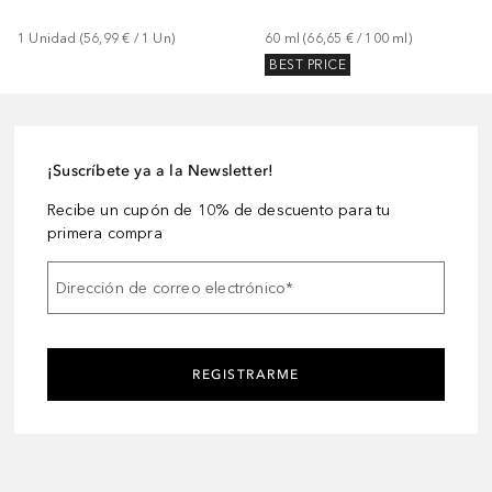
1
Unidad
 (
56,99 €
 / 
1
Un
)
60
ml
 (
66,65 €
 / 
100
ml
)
BEST PRICE
¡Suscríbete ya a la Newsletter!
Recibe un cupón de 10% de descuento para tu
primera compra
Dirección de correo electrónico
*
REGISTRARME