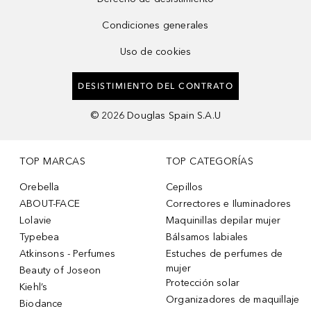
Condiciones generales
Uso de cookies
DESISTIMIENTO DEL CONTRATO
©
2026
Douglas Spain S.A.U
TOP MARCAS
TOP CATEGORÍAS
Orebella
Cepillos
ABOUT-FACE
Correctores e Iluminadores
Lolavie
Maquinillas depilar mujer
Typebea
Bálsamos labiales
Atkinsons - Perfumes
Estuches de perfumes de
mujer
Beauty of Joseon
Protección solar
Kiehl’s
Organizadores de maquillaje
Biodance