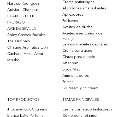
Crema antiarrugas
Narciso Rodriguez
Algodones smaquillantes
Apivita - Champús
Aplicadores
CHANEL - LE LIFT
Perfumes
PRORASO
Aceites de ducha
AIRE DE SEVILLA
Aceites esenciales y de
Sisley Cremas Faciales
masaje
The Ordinary
Sérums y aceites capilares
Clinique Aromatics Elixir
Crema para acne
Cacharel Amor Amor
Cintas para el pelo
Missha
After sun
Body Mist
Ambientadores
Primer
Bb cream y cc cream
TOP PRODUCTOS
TEMAS PRINCIPALES
it Cosmetics CC Cream
Crema con ácido hialurónico
Bianco Latte Perfume
Cómo quitar el rímel