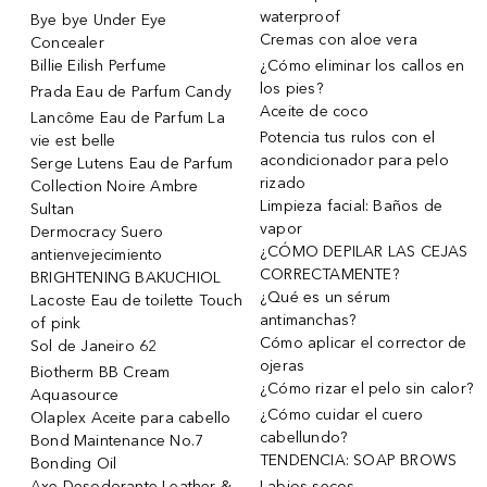
waterproof
Bye bye Under Eye
Cremas con aloe vera
Concealer
Billie Eilish Perfume
¿Cómo eliminar los callos en
los pies?
Prada Eau de Parfum Candy
Aceite de coco
Lancôme Eau de Parfum La
Potencia tus rulos con el
vie est belle
acondicionador para pelo
Serge Lutens Eau de Parfum
rizado
Collection Noire Ambre
Limpieza facial: Baños de
Sultan
vapor
Dermocracy Suero
¿CÓMO DEPILAR LAS CEJAS
antienvejecimiento
CORRECTAMENTE?
BRIGHTENING BAKUCHIOL
¿Qué es un sérum
Lacoste Eau de toilette Touch
antimanchas?
of pink
Cómo aplicar el corrector de
Sol de Janeiro 62
ojeras
Biotherm BB Cream
¿Cómo rizar el pelo sin calor?
Aquasource
¿Cómo cuidar el cuero
Olaplex Aceite para cabello
cabellundo?
Bond Maintenance No.7
TENDENCIA: SOAP BROWS
Bonding Oil
Axe Desodorante Leather &
Labios secos