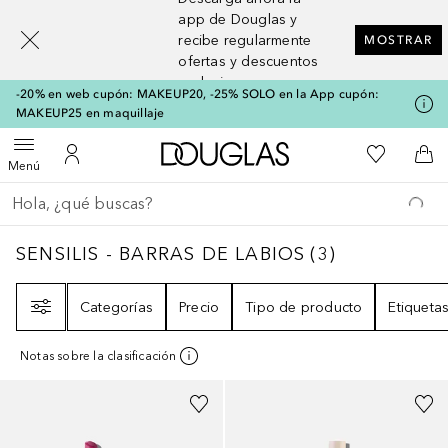
[navigation.slideout.screenreader]
app de Douglas y
recibe regularmente
MOSTRAR
ofertas y descuentos
exclusivos
-20% en web cupón: MAKEUP20, -25% SOLO en la App cupón:
MAKEUP25 en maquillaje
A Douglas Home
Mi lista d
Abrir menú
Mi cuenta
A l
Menú
Regresar
Ejecutar búsqueda
SENSILIS - BARRAS DE LABIOS
3
RESULTAD
SENSILIS - BARRAS DE LABIOS
(
3
)
Filtro
Categorías
Precio
Tipo de producto
Etiqueta
Notas sobre la clasificación