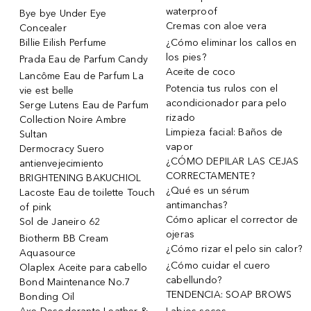
waterproof
Bye bye Under Eye
Cremas con aloe vera
Concealer
Billie Eilish Perfume
¿Cómo eliminar los callos en
los pies?
Prada Eau de Parfum Candy
Aceite de coco
Lancôme Eau de Parfum La
Potencia tus rulos con el
vie est belle
acondicionador para pelo
Serge Lutens Eau de Parfum
rizado
Collection Noire Ambre
Limpieza facial: Baños de
Sultan
vapor
Dermocracy Suero
¿CÓMO DEPILAR LAS CEJAS
antienvejecimiento
CORRECTAMENTE?
BRIGHTENING BAKUCHIOL
¿Qué es un sérum
Lacoste Eau de toilette Touch
antimanchas?
of pink
Cómo aplicar el corrector de
Sol de Janeiro 62
ojeras
Biotherm BB Cream
¿Cómo rizar el pelo sin calor?
Aquasource
¿Cómo cuidar el cuero
Olaplex Aceite para cabello
cabellundo?
Bond Maintenance No.7
TENDENCIA: SOAP BROWS
Bonding Oil