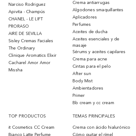
Crema antiarrugas
Narciso Rodriguez
Algodones smaquillantes
Apivita - Champús
Aplicadores
CHANEL - LE LIFT
Perfumes
PRORASO
Aceites de ducha
AIRE DE SEVILLA
Aceites esenciales y de
Sisley Cremas Faciales
masaje
The Ordinary
Sérums y aceites capilares
Clinique Aromatics Elixir
Crema para acne
Cacharel Amor Amor
Cintas para el pelo
Missha
After sun
Body Mist
Ambientadores
Primer
Bb cream y cc cream
TOP PRODUCTOS
TEMAS PRINCIPALES
it Cosmetics CC Cream
Crema con ácido hialurónico
Bianco Latte Perfume
Cómo quitar el rímel