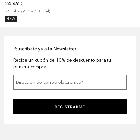
24,49 €
3.5
ml
 (
699,71 €
 / 
100
ml
)
NEW
¡Suscríbete ya a la Newsletter!
Recibe un cupón de 10% de descuento para tu
primera compra
Dirección de correo electrónico
*
REGISTRARME