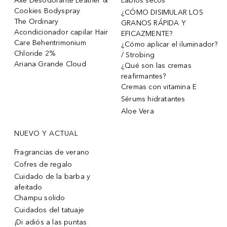
Axe Desodorante Leather &
Labios secos
Cookies Bodyspray
¿CÓMO DISIMULAR LOS
The Ordinary
GRANOS RÁPIDA Y
Acondicionador capilar Hair
EFICAZMENTE?
Care Behentrimonium
¿Cómo aplicar el iluminador?
Chloride 2%
/ Strobing
Ariana Grande Cloud
¿Qué son las cremas
reafirmantes?
Cremas con vitamina E
Sérums hidratantes
Aloe Vera
NUEVO Y ACTUAL
Fragrancias de verano
Cofres de regalo
Cuidado de la barba y
afeitado
Champu solido
Cuidados del tatuaje
¡Di adiós a las puntas