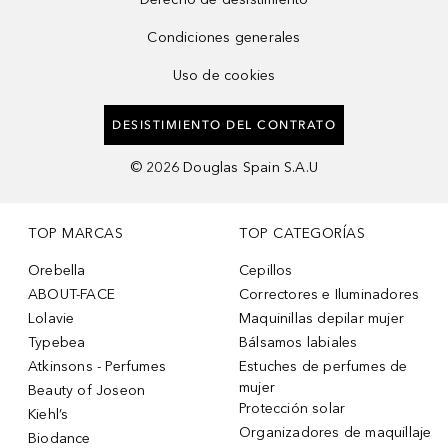
Condiciones generales
Uso de cookies
DESISTIMIENTO DEL CONTRATO
©
2026
Douglas Spain S.A.U
TOP MARCAS
TOP CATEGORÍAS
Orebella
Cepillos
ABOUT-FACE
Correctores e Iluminadores
Lolavie
Maquinillas depilar mujer
Typebea
Bálsamos labiales
Atkinsons - Perfumes
Estuches de perfumes de
mujer
Beauty of Joseon
Protección solar
Kiehl’s
Organizadores de maquillaje
Biodance