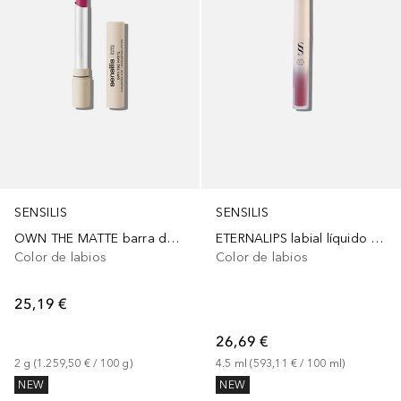
SENSILIS
SENSILIS
OWN THE MATTE barra de Labios de larga duración
ETERNALIPS labial líquido mate
Color de labios
Color de labios
25,19 €
26,69 €
2
g
 (
1.259,50 €
 / 
100
g
)
4.5
ml
 (
593,11 €
 / 
100
ml
)
NEW
NEW