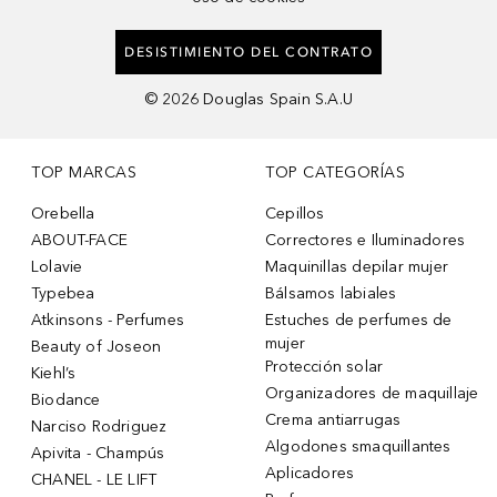
DESISTIMIENTO DEL CONTRATO
©
2026
Douglas Spain S.A.U
TOP MARCAS
TOP CATEGORÍAS
Orebella
Cepillos
ABOUT-FACE
Correctores e Iluminadores
Lolavie
Maquinillas depilar mujer
Typebea
Bálsamos labiales
Atkinsons - Perfumes
Estuches de perfumes de
mujer
Beauty of Joseon
Protección solar
Kiehl’s
Organizadores de maquillaje
Biodance
Crema antiarrugas
Narciso Rodriguez
Algodones smaquillantes
Apivita - Champús
Aplicadores
CHANEL - LE LIFT