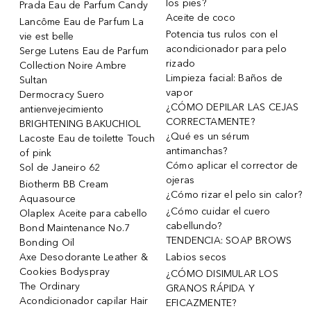
los pies?
Prada Eau de Parfum Candy
Aceite de coco
Lancôme Eau de Parfum La
Potencia tus rulos con el
vie est belle
acondicionador para pelo
Serge Lutens Eau de Parfum
rizado
Collection Noire Ambre
Limpieza facial: Baños de
Sultan
vapor
Dermocracy Suero
¿CÓMO DEPILAR LAS CEJAS
antienvejecimiento
CORRECTAMENTE?
BRIGHTENING BAKUCHIOL
¿Qué es un sérum
Lacoste Eau de toilette Touch
antimanchas?
of pink
Cómo aplicar el corrector de
Sol de Janeiro 62
ojeras
Biotherm BB Cream
¿Cómo rizar el pelo sin calor?
Aquasource
¿Cómo cuidar el cuero
Olaplex Aceite para cabello
cabellundo?
Bond Maintenance No.7
TENDENCIA: SOAP BROWS
Bonding Oil
Axe Desodorante Leather &
Labios secos
Cookies Bodyspray
¿CÓMO DISIMULAR LOS
The Ordinary
GRANOS RÁPIDA Y
Acondicionador capilar Hair
EFICAZMENTE?