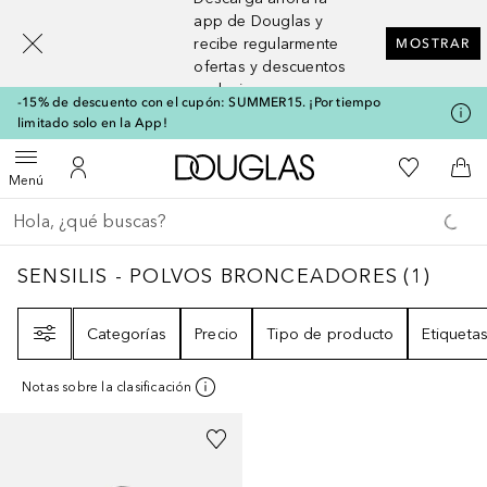
[navigation.slideout.screenreader]
app de Douglas y
recibe regularmente
MOSTRAR
ofertas y descuentos
exclusivos
-15% de descuento con el cupón: SUMMER15. ¡Por tiempo
limitado solo en la App!
A Douglas Home
Mi lista d
Abrir menú
Mi cuenta
A l
Menú
Regresar
Ejecutar búsqueda
SENSILIS - POLVOS BRONCEADORES
1
RES
SENSILIS - POLVOS BRONCEADORES
(
1
)
Filtro
Categorías
Precio
Tipo de producto
Etiqueta
Notas sobre la clasificación