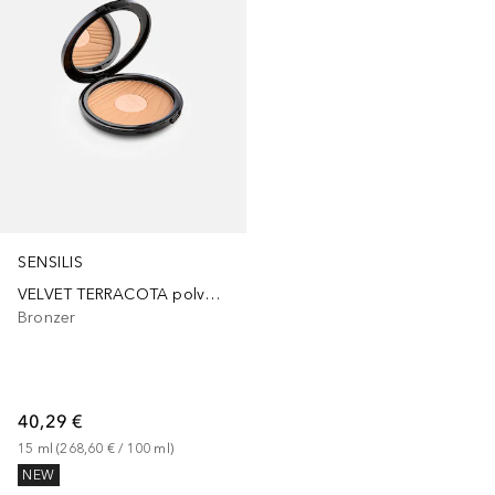
SENSILIS
VELVET TERRACOTA polvo bronceador iluminador
Bronzer
40,29 €
15
ml
 (
268,60 €
 / 
100
ml
)
NEW