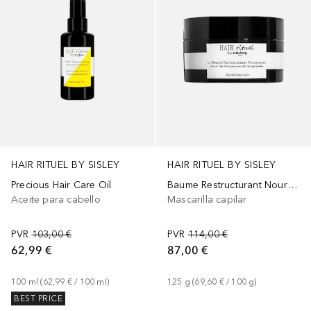
HAIR RITUEL BY SISLEY
HAIR RITUEL BY SISLEY
Precious Hair Care Oil
Baume Restructurant Nourrissant
Aceite para cabello
Mascarilla capilar
PVR
103,00 €
PVR
114,00 €
62,99 €
87,00 €
100
ml
 (
62,99 €
 / 
100
ml
)
125
g
 (
69,60 €
 / 
100
g
)
BEST PRICE