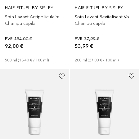
HAIR RITUEL BY SISLEY
HAIR RITUEL BY SISLEY
Soin Lavant Antipelliculaire Apaisant
Soin Lavant Revitalisant Volumateur à l'huile de Camélia
Champú capilar
Champú capilar
PVR
154,00 €
PVR
77,99 €
92,00 €
53,99 €
500
ml
 (
18,40 €
 / 
100
ml
)
200
ml
 (
27,00 €
 / 
100
ml
)