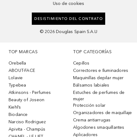
Uso de cookies
DESISTIMIENTO DEL CONTRATO
©
2026
Douglas Spain S.A.U
TOP MARCAS
TOP CATEGORÍAS
Orebella
Cepillos
ABOUT-FACE
Correctores e Iluminadores
Lolavie
Maquinillas depilar mujer
Typebea
Bálsamos labiales
Atkinsons - Perfumes
Estuches de perfumes de
mujer
Beauty of Joseon
Protección solar
Kiehl’s
Organizadores de maquillaje
Biodance
Crema antiarrugas
Narciso Rodriguez
Algodones smaquillantes
Apivita - Champús
Aplicadores
CHANEL - LE LIFT