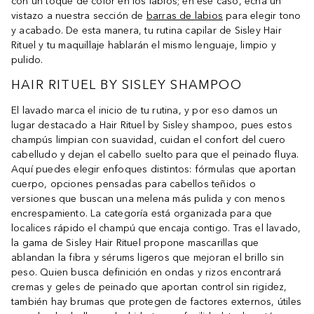
con un toque de color en los labios; en ese caso, echa un
vistazo a nuestra sección de
barras de labios
para elegir tono
y acabado. De esta manera, tu rutina capilar de Sisley Hair
Rituel y tu maquillaje hablarán el mismo lenguaje, limpio y
pulido.
HAIR RITUEL BY SISLEY SHAMPOO
El lavado marca el inicio de tu rutina, y por eso damos un
lugar destacado a Hair Rituel by Sisley shampoo, pues estos
champús limpian con suavidad, cuidan el confort del cuero
cabelludo y dejan el cabello suelto para que el peinado fluya.
Aquí puedes elegir enfoques distintos: fórmulas que aportan
cuerpo, opciones pensadas para cabellos teñidos o
versiones que buscan una melena más pulida y con menos
encrespamiento. La categoría está organizada para que
localices rápido el champú que encaja contigo. Tras el lavado,
la gama de Sisley Hair Rituel propone mascarillas que
ablandan la fibra y sérums ligeros que mejoran el brillo sin
peso. Quien busca definición en ondas y rizos encontrará
cremas y geles de peinado que aportan control sin rigidez,
también hay brumas que protegen de factores externos, útiles