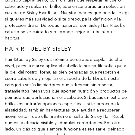
cuidado capilar serio, con fórmulas que respetan el cuero
cabelludo y realzan el brillo, aquí encontrarás una selección
curada de Sisley Hair Rituel. Nuestra idea es que puedas elegir
si quieres más suavidad o si te preocupa la definición y la
protección diaria. De todas maneras, con Sisley Hair Rituel, el
cabello se ve cuidado y responde mejor a tu peinado
habitual.
HAIR RITUEL BY SISLEY
Hair Rituel by Sisley es sinónimo de cuidado capilar de alto
nivel, pues la marca aplica al cabello la misma filosofía que a
la piel del rostro: fórmulas bien pensadas que respetan el
cuero cabelludo y mejoran el aspecto de la fibra. En esta
categoría verás limpiadores que refrescan sin resecar,
tratamientos intensivos que aportan nutrición y productos de
peinado que perfeccionan el acabado. Si buscas un extra de
brillo, encontrarás opciones específicas; si te preocupa la
elasticidad, también hay texturas que ayudan a recuperar
movimiento. Todo ello mantiene el sello de Sisley Hair Rituel,
que es la eficacia visible y fórmulas confortables. Por otro
lado, un clásico que siempre funciona es realzar el peinado