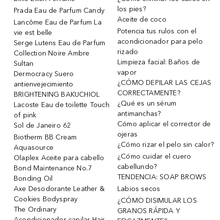
los pies?
Prada Eau de Parfum Candy
Aceite de coco
Lancôme Eau de Parfum La
Potencia tus rulos con el
vie est belle
acondicionador para pelo
Serge Lutens Eau de Parfum
rizado
Collection Noire Ambre
Limpieza facial: Baños de
Sultan
vapor
Dermocracy Suero
¿CÓMO DEPILAR LAS CEJAS
antienvejecimiento
CORRECTAMENTE?
BRIGHTENING BAKUCHIOL
¿Qué es un sérum
Lacoste Eau de toilette Touch
antimanchas?
of pink
Cómo aplicar el corrector de
Sol de Janeiro 62
ojeras
Biotherm BB Cream
¿Cómo rizar el pelo sin calor?
Aquasource
¿Cómo cuidar el cuero
Olaplex Aceite para cabello
cabellundo?
Bond Maintenance No.7
TENDENCIA: SOAP BROWS
Bonding Oil
Axe Desodorante Leather &
Labios secos
Cookies Bodyspray
¿CÓMO DISIMULAR LOS
The Ordinary
GRANOS RÁPIDA Y
Acondicionador capilar Hair