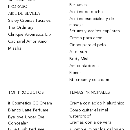
Perfumes
PRORASO
Aceites de ducha
AIRE DE SEVILLA
Aceites esenciales y de
Sisley Cremas Faciales
masaje
The Ordinary
Sérums y aceites capilares
Clinique Aromatics Elixir
Crema para acne
Cacharel Amor Amor
Cintas para el pelo
Missha
After sun
Body Mist
Ambientadores
Primer
Bb cream y cc cream
TOP PRODUCTOS
TEMAS PRINCIPALES
it Cosmetics CC Cream
Crema con ácido hialurónico
Bianco Latte Perfume
Cómo quitar el rímel
waterproof
Bye bye Under Eye
Cremas con aloe vera
Concealer
Billie Eilish Perfume
¿Cómo eliminar los callos en