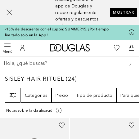
[navigation.slideout.screenreader]
app de Douglas y
recibe regularmente
MOSTRAR
ofertas y descuentos
exclusivos
-15% de descuento con el cupón: SUMMER15. ¡Por tiempo
limitado solo en la App!
A Douglas Home
Mi lista d
Abrir menú
Mi cuenta
A l
Menú
Regresar
Ejecutar búsqueda
SISLEY HAIR RITUEL
24
RESULTADOS
SISLEY HAIR RITUEL
(
24
)
Filtro
Categorías
Precio
Tipo de producto
Para qui
Notas sobre la clasificación