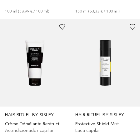
100
ml
 (
58,99 €
 / 
100
ml
)
150
ml
 (
53,33 €
 / 
100
ml
)
HAIR RITUEL BY SISLEY
HAIR RITUEL BY SISLEY
Crème Démêlante Restructurante aux Protéines de Coton
Protective Shield Mist
Acondicionador capilar
Laca capilar