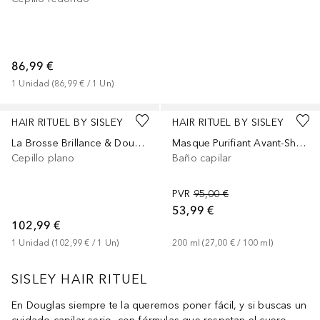
86,99 €
1
Unidad
 (
86,99 €
 / 
1
Un
)
HAIR RITUEL BY SISLEY
HAIR RITUEL BY SISLEY
La Brosse Brillance & Douceur
Masque Purifiant Avant-Shampoing
Cepillo plano
Baño capilar
PVR
95,00 €
53,99 €
102,99 €
1
Unidad
 (
102,99 €
 / 
1
Un
)
200
ml
 (
27,00 €
 / 
100
ml
)
SISLEY HAIR RITUEL
En Douglas siempre te la queremos poner fácil, y si buscas un