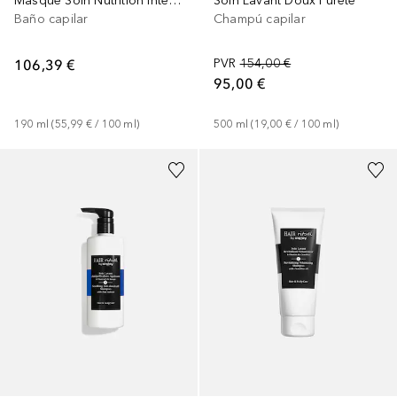
Masque Soin Nutrition Intense
Soin Lavant Doux Pureté
Baño capilar
Champú capilar
106,39 €
PVR
154,00 €
95,00 €
190
ml
 (
55,99 €
 / 
100
ml
)
500
ml
 (
19,00 €
 / 
100
ml
)