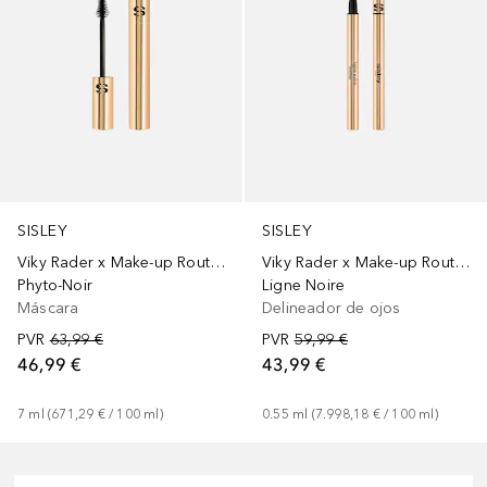
SISLEY
SISLEY
Viky Rader x Make-up Routine
Viky Rader x Make-up Routine
Phyto-Noir
Ligne Noire
Máscara
Delineador de ojos
PVR
63,99 €
PVR
59,99 €
46,99 €
43,99 €
7
ml
 (
671,29 €
 / 
100
ml
)
0.55
ml
 (
7.998,18 €
 / 
100
ml
)