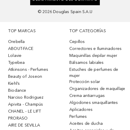
©
2026
Douglas Spain S.A.U
TOP MARCAS
TOP CATEGORÍAS
Orebella
Cepillos
ABOUT-FACE
Correctores e Iluminadores
Lolavie
Maquinillas depilar mujer
Typebea
Bálsamos labiales
Atkinsons - Perfumes
Estuches de perfumes de
mujer
Beauty of Joseon
Protección solar
Kiehl’s
Organizadores de maquillaje
Biodance
Crema antiarrugas
Narciso Rodriguez
Algodones smaquillantes
Apivita - Champús
Aplicadores
CHANEL - LE LIFT
Perfumes
PRORASO
Aceites de ducha
AIRE DE SEVILLA