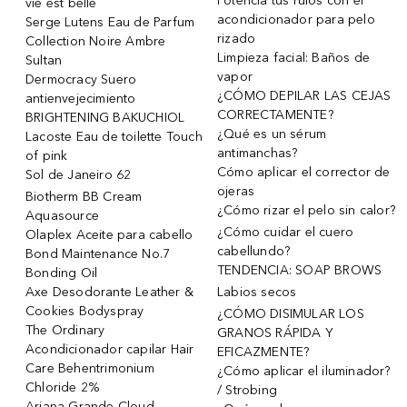
Potencia tus rulos con el
vie est belle
acondicionador para pelo
Serge Lutens Eau de Parfum
rizado
Collection Noire Ambre
Limpieza facial: Baños de
Sultan
vapor
Dermocracy Suero
¿CÓMO DEPILAR LAS CEJAS
antienvejecimiento
CORRECTAMENTE?
BRIGHTENING BAKUCHIOL
¿Qué es un sérum
Lacoste Eau de toilette Touch
antimanchas?
of pink
Cómo aplicar el corrector de
Sol de Janeiro 62
ojeras
Biotherm BB Cream
¿Cómo rizar el pelo sin calor?
Aquasource
¿Cómo cuidar el cuero
Olaplex Aceite para cabello
cabellundo?
Bond Maintenance No.7
TENDENCIA: SOAP BROWS
Bonding Oil
Axe Desodorante Leather &
Labios secos
Cookies Bodyspray
¿CÓMO DISIMULAR LOS
The Ordinary
GRANOS RÁPIDA Y
Acondicionador capilar Hair
EFICAZMENTE?
Care Behentrimonium
¿Cómo aplicar el iluminador?
Chloride 2%
/ Strobing
Ariana Grande Cloud