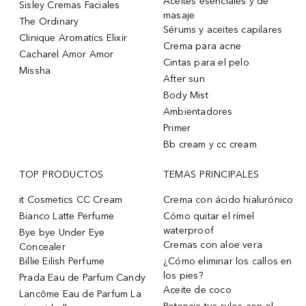
Aceites esenciales y de
Sisley Cremas Faciales
masaje
The Ordinary
Sérums y aceites capilares
Clinique Aromatics Elixir
Crema para acne
Cacharel Amor Amor
Cintas para el pelo
Missha
After sun
Body Mist
Ambientadores
Primer
Bb cream y cc cream
TOP PRODUCTOS
TEMAS PRINCIPALES
it Cosmetics CC Cream
Crema con ácido hialurónico
Bianco Latte Perfume
Cómo quitar el rímel
waterproof
Bye bye Under Eye
Cremas con aloe vera
Concealer
Billie Eilish Perfume
¿Cómo eliminar los callos en
los pies?
Prada Eau de Parfum Candy
Aceite de coco
Lancôme Eau de Parfum La