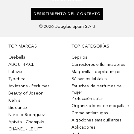
DESISTIMIENTO DEL CONTRATO
©
2026
Douglas Spain S.A.U
TOP MARCAS
TOP CATEGORÍAS
Orebella
Cepillos
ABOUT-FACE
Correctores e Iluminadores
Lolavie
Maquinillas depilar mujer
Typebea
Bálsamos labiales
Atkinsons - Perfumes
Estuches de perfumes de
mujer
Beauty of Joseon
Protección solar
Kiehl’s
Organizadores de maquillaje
Biodance
Crema antiarrugas
Narciso Rodriguez
Algodones smaquillantes
Apivita - Champús
Aplicadores
CHANEL - LE LIFT