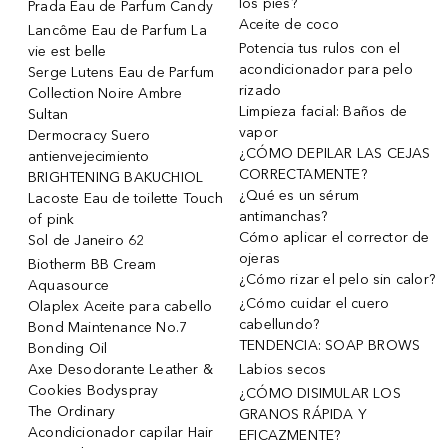
los pies?
Prada Eau de Parfum Candy
Aceite de coco
Lancôme Eau de Parfum La
Potencia tus rulos con el
vie est belle
acondicionador para pelo
Serge Lutens Eau de Parfum
rizado
Collection Noire Ambre
Limpieza facial: Baños de
Sultan
vapor
Dermocracy Suero
¿CÓMO DEPILAR LAS CEJAS
antienvejecimiento
CORRECTAMENTE?
BRIGHTENING BAKUCHIOL
¿Qué es un sérum
Lacoste Eau de toilette Touch
antimanchas?
of pink
Cómo aplicar el corrector de
Sol de Janeiro 62
ojeras
Biotherm BB Cream
¿Cómo rizar el pelo sin calor?
Aquasource
¿Cómo cuidar el cuero
Olaplex Aceite para cabello
cabellundo?
Bond Maintenance No.7
TENDENCIA: SOAP BROWS
Bonding Oil
Axe Desodorante Leather &
Labios secos
Cookies Bodyspray
¿CÓMO DISIMULAR LOS
The Ordinary
GRANOS RÁPIDA Y
Acondicionador capilar Hair
EFICAZMENTE?