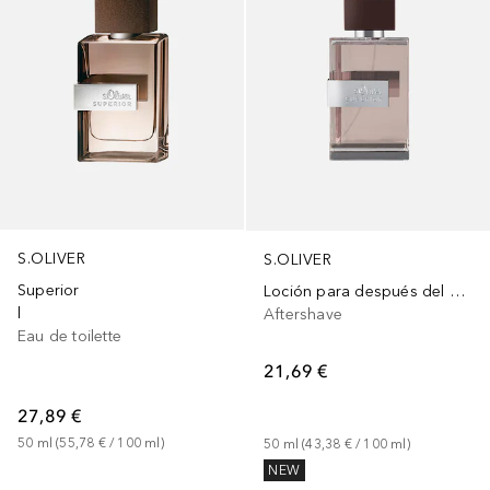
S.OLIVER
S.OLIVER
Superior
Loción para después del afeitado
l
Aftershave
Eau de toilette
21,69 €
27,89 €
50
ml
 (
55,78 €
 / 
100
ml
)
50
ml
 (
43,38 €
 / 
100
ml
)
NEW