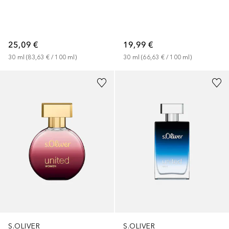
25,09 €
19,99 €
30
ml
 (
83,63 €
 / 
100
ml
)
30
ml
 (
66,63 €
 / 
100
ml
)
S.OLIVER
S.OLIVER