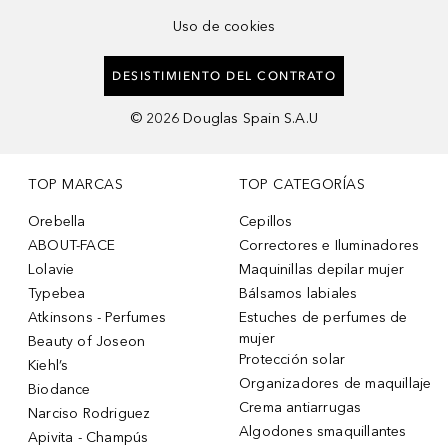
Uso de cookies
DESISTIMIENTO DEL CONTRATO
©
2026
Douglas Spain S.A.U
TOP MARCAS
TOP CATEGORÍAS
Orebella
Cepillos
ABOUT-FACE
Correctores e Iluminadores
Lolavie
Maquinillas depilar mujer
Typebea
Bálsamos labiales
Atkinsons - Perfumes
Estuches de perfumes de
mujer
Beauty of Joseon
Protección solar
Kiehl’s
Organizadores de maquillaje
Biodance
Crema antiarrugas
Narciso Rodriguez
Algodones smaquillantes
Apivita - Champús