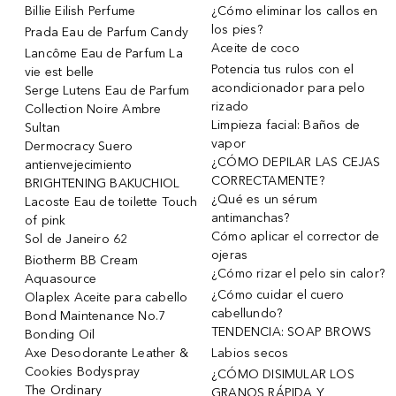
Billie Eilish Perfume
¿Cómo eliminar los callos en
los pies?
Prada Eau de Parfum Candy
Aceite de coco
Lancôme Eau de Parfum La
Potencia tus rulos con el
vie est belle
acondicionador para pelo
Serge Lutens Eau de Parfum
rizado
Collection Noire Ambre
Limpieza facial: Baños de
Sultan
vapor
Dermocracy Suero
¿CÓMO DEPILAR LAS CEJAS
antienvejecimiento
CORRECTAMENTE?
BRIGHTENING BAKUCHIOL
¿Qué es un sérum
Lacoste Eau de toilette Touch
antimanchas?
of pink
Cómo aplicar el corrector de
Sol de Janeiro 62
ojeras
Biotherm BB Cream
¿Cómo rizar el pelo sin calor?
Aquasource
¿Cómo cuidar el cuero
Olaplex Aceite para cabello
cabellundo?
Bond Maintenance No.7
TENDENCIA: SOAP BROWS
Bonding Oil
Axe Desodorante Leather &
Labios secos
Cookies Bodyspray
¿CÓMO DISIMULAR LOS
The Ordinary
GRANOS RÁPIDA Y