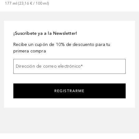
177
ml
 (
23,16 €
 / 
100
ml
)
¡Suscríbete ya a la Newsletter!
Recibe un cupón de 10% de descuento para tu
primera compra
Dirección de correo electrónico
*
REGISTRARME