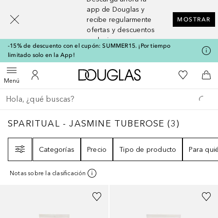
[navigation.slideout.screenreader]
app de Douglas y
recibe regularmente
MOSTRAR
ofertas y descuentos
exclusivos
-15% de descuento con el cupón: SUMMER15. ¡Por tiempo
limitado solo en la App!
A Douglas Home
Mi lista d
Abrir menú
Mi cuenta
A l
Menú
Regresar
Ejecutar búsqueda
SPARITUAL - JASMINE TUBEROSE
3
RESULT
SPARITUAL - JASMINE TUBEROSE
(
3
)
Filtro
Categorías
Precio
Tipo de producto
Para qui
Notas sobre la clasificación