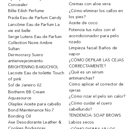
Cremas con aloe vera
Concealer
Billie Eilish Perfume
¿Cómo eliminar los callos en
los pies?
Prada Eau de Parfum Candy
Aceite de coco
Lancôme Eau de Parfum La
Potencia tus rulos con el
vie est belle
acondicionador para pelo
Serge Lutens Eau de Parfum
rizado
Collection Noire Ambre
Limpieza facial: Baños de
Sultan
vapor
Dermocracy Suero
¿CÓMO DEPILAR LAS CEJAS
antienvejecimiento
CORRECTAMENTE?
BRIGHTENING BAKUCHIOL
¿Qué es un sérum
Lacoste Eau de toilette Touch
antimanchas?
of pink
Cómo aplicar el corrector de
Sol de Janeiro 62
ojeras
Biotherm BB Cream
¿Cómo rizar el pelo sin calor?
Aquasource
¿Cómo cuidar el cuero
Olaplex Aceite para cabello
cabellundo?
Bond Maintenance No.7
TENDENCIA: SOAP BROWS
Bonding Oil
Axe Desodorante Leather &
Labios secos
Cookies Bodyspray