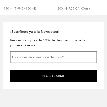
150
ml
 (
7,99 €
 / 
100
ml
)
200
ml
 (
7,25 €
 / 
100
ml
)
¡Suscríbete ya a la Newsletter!
Recibe un cupón de 10% de descuento para tu
primera compra
Dirección de correo electrónico
*
REGISTRARME