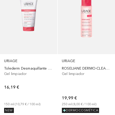
URIAGE
URIAGE
Tolederm Desmaquillante para Pieles Intolerantes y Sensibles - Al Instante
ROSELIANE DERMO-CLEANSING FLUID
Gel limpiador
Gel limpiador
16,19 €
19,99 €
150
ml
 (
10,79 €
 / 
100
ml
)
250
ml
 (
8,00 €
 / 
100
ml
)
NEW
DERMOCOSMÉTICA