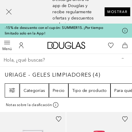
[navigation.slideout.screenreader]
app de Douglas y
recibe regularmente
MOSTRAR
ofertas y descuentos
exclusivos
-15% de descuento con el cupón: SUMMER15. ¡Por tiempo
limitado solo en la App!
A Douglas Home
Mi lista d
Abrir menú
Mi cuenta
A l
Menú
Regresar
Ejecutar búsqueda
URIAGE - GELES LIMPIADORES
4
RESULTAD
URIAGE - GELES LIMPIADORES
(
4
)
Filtro
Categorías
Precio
Tipo de producto
Para qui
Notas sobre la clasificación