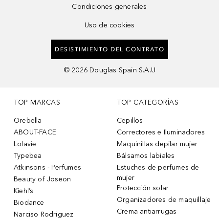
Condiciones generales
Uso de cookies
DESISTIMIENTO DEL CONTRATO
©
2026
Douglas Spain S.A.U
TOP MARCAS
TOP CATEGORÍAS
Orebella
Cepillos
ABOUT-FACE
Correctores e Iluminadores
Lolavie
Maquinillas depilar mujer
Typebea
Bálsamos labiales
Atkinsons - Perfumes
Estuches de perfumes de
mujer
Beauty of Joseon
Protección solar
Kiehl’s
Organizadores de maquillaje
Biodance
Crema antiarrugas
Narciso Rodriguez