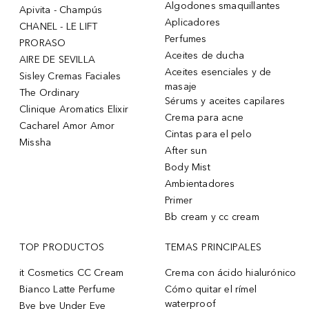
Algodones smaquillantes
Apivita - Champús
Aplicadores
CHANEL - LE LIFT
Perfumes
PRORASO
Aceites de ducha
AIRE DE SEVILLA
Aceites esenciales y de
Sisley Cremas Faciales
masaje
The Ordinary
Sérums y aceites capilares
Clinique Aromatics Elixir
Crema para acne
Cacharel Amor Amor
Cintas para el pelo
Missha
After sun
Body Mist
Ambientadores
Primer
Bb cream y cc cream
TOP PRODUCTOS
TEMAS PRINCIPALES
it Cosmetics CC Cream
Crema con ácido hialurónico
Bianco Latte Perfume
Cómo quitar el rímel
waterproof
Bye bye Under Eye