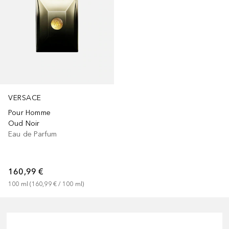
VERSACE
Pour Homme
Oud Noir
Eau de Parfum
160,99 €
100
ml
 (
160,99 €
 / 
100
ml
)