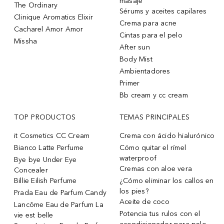
masaje
The Ordinary
Sérums y aceites capilares
Clinique Aromatics Elixir
Crema para acne
Cacharel Amor Amor
Cintas para el pelo
Missha
After sun
Body Mist
Ambientadores
Primer
Bb cream y cc cream
TOP PRODUCTOS
TEMAS PRINCIPALES
it Cosmetics CC Cream
Crema con ácido hialurónico
Bianco Latte Perfume
Cómo quitar el rímel
waterproof
Bye bye Under Eye
Cremas con aloe vera
Concealer
Billie Eilish Perfume
¿Cómo eliminar los callos en
los pies?
Prada Eau de Parfum Candy
Aceite de coco
Lancôme Eau de Parfum La
Potencia tus rulos con el
vie est belle