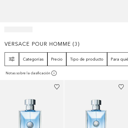
VERSACE POUR HOMME
3
RESULTADOS
VERSACE POUR HOMME
(
3
)
Filtro
Categorías
Precio
Tipo de producto
Para qui
Notas sobre la clasificación