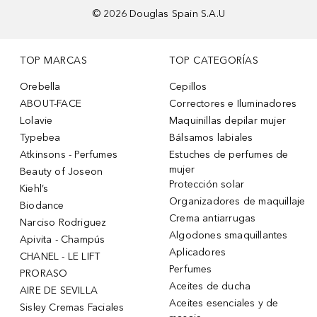
©
2026
Douglas Spain S.A.U
TOP MARCAS
TOP CATEGORÍAS
Orebella
Cepillos
ABOUT-FACE
Correctores e Iluminadores
Lolavie
Maquinillas depilar mujer
Typebea
Bálsamos labiales
Atkinsons - Perfumes
Estuches de perfumes de
mujer
Beauty of Joseon
Protección solar
Kiehl’s
Organizadores de maquillaje
Biodance
Crema antiarrugas
Narciso Rodriguez
Algodones smaquillantes
Apivita - Champús
Aplicadores
CHANEL - LE LIFT
Perfumes
PRORASO
Aceites de ducha
AIRE DE SEVILLA
Aceites esenciales y de
Sisley Cremas Faciales