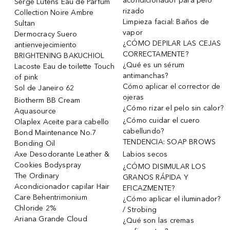
acondicionador para pelo
Serge Lutens Eau de Parfum
rizado
Collection Noire Ambre
Limpieza facial: Baños de
Sultan
vapor
Dermocracy Suero
¿CÓMO DEPILAR LAS CEJAS
antienvejecimiento
CORRECTAMENTE?
BRIGHTENING BAKUCHIOL
¿Qué es un sérum
Lacoste Eau de toilette Touch
antimanchas?
of pink
Cómo aplicar el corrector de
Sol de Janeiro 62
ojeras
Biotherm BB Cream
¿Cómo rizar el pelo sin calor?
Aquasource
¿Cómo cuidar el cuero
Olaplex Aceite para cabello
cabellundo?
Bond Maintenance No.7
TENDENCIA: SOAP BROWS
Bonding Oil
Axe Desodorante Leather &
Labios secos
Cookies Bodyspray
¿CÓMO DISIMULAR LOS
The Ordinary
GRANOS RÁPIDA Y
Acondicionador capilar Hair
EFICAZMENTE?
Care Behentrimonium
¿Cómo aplicar el iluminador?
Chloride 2%
/ Strobing
Ariana Grande Cloud
¿Qué son las cremas