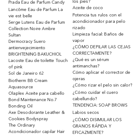
los pies?
Prada Eau de Parfum Candy
Aceite de coco
Lancôme Eau de Parfum La
Potencia tus rulos con el
vie est belle
acondicionador para pelo
Serge Lutens Eau de Parfum
rizado
Collection Noire Ambre
Limpieza facial: Baños de
Sultan
vapor
Dermocracy Suero
¿CÓMO DEPILAR LAS CEJAS
antienvejecimiento
CORRECTAMENTE?
BRIGHTENING BAKUCHIOL
¿Qué es un sérum
Lacoste Eau de toilette Touch
antimanchas?
of pink
Cómo aplicar el corrector de
Sol de Janeiro 62
ojeras
Biotherm BB Cream
¿Cómo rizar el pelo sin calor?
Aquasource
¿Cómo cuidar el cuero
Olaplex Aceite para cabello
cabellundo?
Bond Maintenance No.7
TENDENCIA: SOAP BROWS
Bonding Oil
Axe Desodorante Leather &
Labios secos
Cookies Bodyspray
¿CÓMO DISIMULAR LOS
The Ordinary
GRANOS RÁPIDA Y
Acondicionador capilar Hair
EFICAZMENTE?