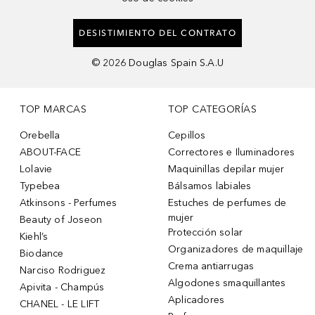
DESISTIMIENTO DEL CONTRATO
©
2026
Douglas Spain S.A.U
TOP MARCAS
TOP CATEGORÍAS
Orebella
Cepillos
ABOUT-FACE
Correctores e Iluminadores
Lolavie
Maquinillas depilar mujer
Typebea
Bálsamos labiales
Atkinsons - Perfumes
Estuches de perfumes de
mujer
Beauty of Joseon
Protección solar
Kiehl’s
Organizadores de maquillaje
Biodance
Crema antiarrugas
Narciso Rodriguez
Algodones smaquillantes
Apivita - Champús
Aplicadores
CHANEL - LE LIFT