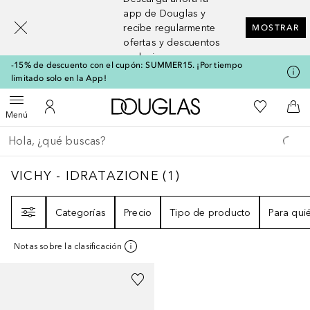
[navigation.slideout.screenreader]
app de Douglas y
recibe regularmente
MOSTRAR
ofertas y descuentos
exclusivos
-15% de descuento con el cupón: SUMMER15. ¡Por tiempo
limitado solo en la App!
A Douglas Home
Mi lista d
Abrir menú
Mi cuenta
A l
Menú
Regresar
Ejecutar búsqueda
VICHY - IDRATAZIONE
1
RESULTADOS
VICHY - IDRATAZIONE
(
1
)
Filtro
Categorías
Precio
Tipo de producto
Para qui
Notas sobre la clasificación