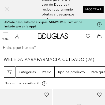
[navigation.slideout.screenreader]
app de Douglas y
recibe regularmente
MOSTRAR
ofertas y descuentos
exclusivos
-15% de descuento con el cupón: SUMMER15. ¡Por tiempo
limitado solo en la App!
A Douglas Home
Mi lista d
Abrir menú
Mi cuenta
A l
Menú
Regresar
Ejecutar búsqueda
WELEDA PARAFARMACIA CUIDADO
26
RES
WELEDA PARAFARMACIA CUIDADO
(
26
)
Filtro
Categorías
Precio
Tipo de producto
Para qui
Notas sobre la clasificación