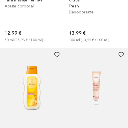
Para Masaje Perineal
Citrus
Aceite corporal
Fresh
Desodorante
12,99 €
13,99 €
50
ml
 (
25,98 €
 / 
100
ml
)
100
ml
 (
13,99 €
 / 
100
ml
)