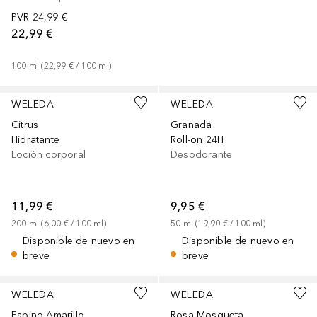
PVR
24,99 €
22,99 €
100
ml
 (
22,99 €
 / 
100
ml
)
WELEDA
WELEDA
Citrus
Granada
Hidratante
Roll-on 24H
Loción corporal
Desodorante
11,99 €
9,95 €
200
ml
 (
6,00 €
 / 
100
ml
)
50
ml
 (
19,90 €
 / 
100
ml
)
Disponible de nuevo en
Disponible de nuevo en
breve
breve
WELEDA
WELEDA
Espino Amarillo
Rosa Mosqueta