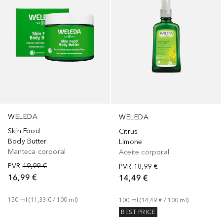
WELEDA
WELEDA
Skin Food
Citrus
Body Butter
Limone
Manteca corporal
Aceite corporal
PVR
19,99 €
PVR
18,99 €
16,99 €
14,49 €
150
ml
 (
11,33 €
 / 
100
ml
)
100
ml
 (
14,49 €
 / 
100
ml
)
BEST PRICE