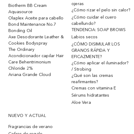
ojeras
Biotherm BB Cream
¿Cómo rizar el pelo sin calor?
Aquasource
¿Cómo cuidar el cuero
Olaplex Aceite para cabello
cabellundo?
Bond Maintenance No.7
TENDENCIA: SOAP BROWS
Bonding Oil
Axe Desodorante Leather &
Labios secos
Cookies Bodyspray
¿CÓMO DISIMULAR LOS
The Ordinary
GRANOS RÁPIDA Y
Acondicionador capilar Hair
EFICAZMENTE?
Care Behentrimonium
¿Cómo aplicar el iluminador?
Chloride 2%
/ Strobing
Ariana Grande Cloud
¿Qué son las cremas
reafirmantes?
Cremas con vitamina E
Sérums hidratantes
Aloe Vera
NUEVO Y ACTUAL
Fragrancias de verano
Cofres de regalo