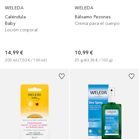
WELEDA
WELEDA
Caléndula
Bálsamo Pezones
Baby
Crema para el cuerpo
Loción corporal
14,99 €
10,99 €
200
ml
 (
7,50 €
 / 
100
ml
)
25
g
 (
43,96 €
 / 
100
g
)