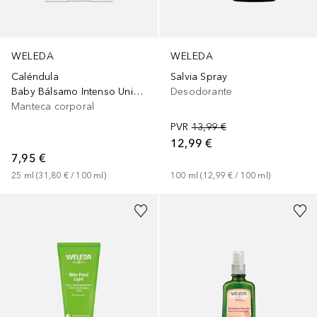
WELEDA
WELEDA
Caléndula
Salvia Spray
Baby Bálsamo Intenso Universal
Desodorante
Manteca corporal
PVR
13,99 €
12,99 €
7,95 €
25
ml
 (
31,80 €
 / 
100
ml
)
100
ml
 (
12,99 €
 / 
100
ml
)