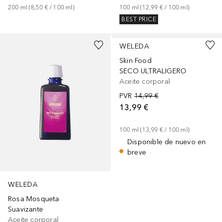
200
ml
 (
8,50 €
 / 
100
ml
)
100
ml
 (
12,99 €
 / 
100
ml
)
BEST PRICE
WELEDA
Skin Food
SECO ULTRALIGERO
Aceite corporal
PVR
14,99 €
13,99 €
100
ml
 (
13,99 €
 / 
100
ml
)
Disponible de nuevo en
breve
WELEDA
Rosa Mosqueta
Suavizante
Aceite corporal