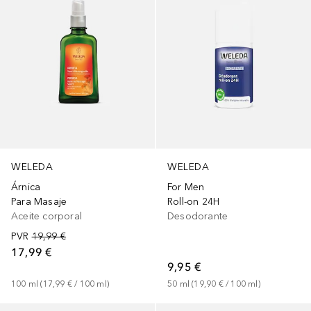
WELEDA
WELEDA
Árnica
For Men
Para Masaje
Roll-on 24H
Aceite corporal
Desodorante
PVR
19,99 €
17,99 €
9,95 €
100
ml
 (
17,99 €
 / 
100
ml
)
50
ml
 (
19,90 €
 / 
100
ml
)