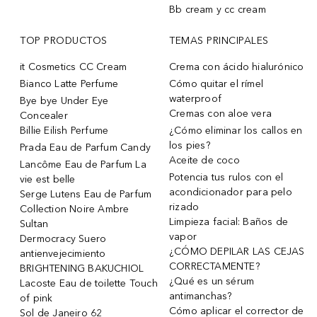
Bb cream y cc cream
TOP PRODUCTOS
TEMAS PRINCIPALES
it Cosmetics CC Cream
Crema con ácido hialurónico
Bianco Latte Perfume
Cómo quitar el rímel
waterproof
Bye bye Under Eye
Cremas con aloe vera
Concealer
Billie Eilish Perfume
¿Cómo eliminar los callos en
los pies?
Prada Eau de Parfum Candy
Aceite de coco
Lancôme Eau de Parfum La
Potencia tus rulos con el
vie est belle
acondicionador para pelo
Serge Lutens Eau de Parfum
rizado
Collection Noire Ambre
Limpieza facial: Baños de
Sultan
vapor
Dermocracy Suero
¿CÓMO DEPILAR LAS CEJAS
antienvejecimiento
CORRECTAMENTE?
BRIGHTENING BAKUCHIOL
¿Qué es un sérum
Lacoste Eau de toilette Touch
antimanchas?
of pink
Cómo aplicar el corrector de
Sol de Janeiro 62