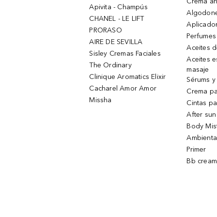
Crema an
Apivita - Champús
Algodone
CHANEL - LE LIFT
Aplicado
PRORASO
Perfumes
AIRE DE SEVILLA
Aceites 
Sisley Cremas Faciales
Aceites e
The Ordinary
masaje
Clinique Aromatics Elixir
Sérums y 
Cacharel Amor Amor
Crema pa
Missha
Cintas pa
After sun
Body Mis
Ambienta
Primer
Bb cream