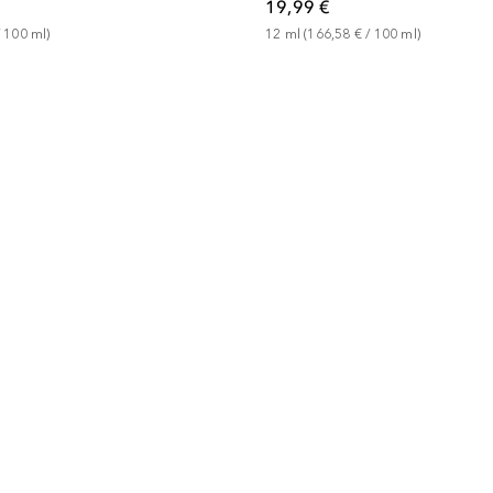
19,99 €
 
100
ml
)
12
ml
 (
166,58 €
 / 
100
ml
)