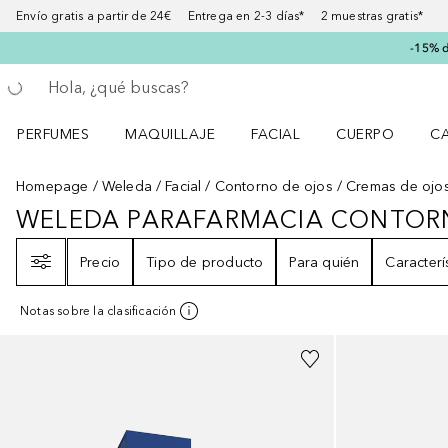
Envío gratis a partir de 24€ Entrega en 2-3 días* 2 muestras gratis*
-15% d
Regresar
Ejecutar búsqueda
PERFUMES
MAQUILLAJE
FACIAL
CUERPO
C
Abrir menú Perfumes
Abrir menú Maquillaje
Abrir menú Facial
Abrir menú Cuer
Ab
Homepage
Weleda
Facial
Contorno de ojos
Cremas de ojo
WELEDA PARAFARMACIA CONTOR
WELEDA PARAFARMACIA CONTO
Filtro
Precio
Tipo de producto
Para quién
Caracterí
Notas sobre la clasificación