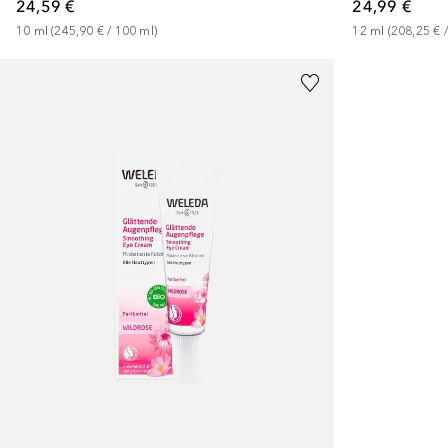
24,99 €
24,59 €
12
ml
 (
208,25 €
 /
10
ml
 (
245,90 €
 / 
100
ml
)