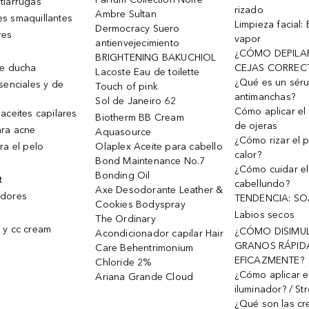
tiarrugas
rizado
Ambre Sultan
s smaquillantes
Limpieza facial:
Dermocracy Suero
res
vapor
antienvejecimiento
¿CÓMO DEPILA
BRIGHTENING BAKUCHIOL
de ducha
CEJAS CORREC
Lacoste Eau de toilette
¿Qué es un sér
senciales y de
Touch of pink
antimanchas?
Sol de Janeiro 62
Cómo aplicar el 
aceites capilares
Biotherm BB Cream
de ojeras
ra acne
Aquasource
¿Cómo rizar el p
ra el pelo
Olaplex Aceite para cabello
calor?
Bond Maintenance No.7
¿Cómo cuidar el
Bonding Oil
t
cabellundo?
Axe Desodorante Leather &
dores
TENDENCIA: S
Cookies Bodyspray
Labios secos
The Ordinary
 y cc cream
¿CÓMO DISIMU
Acondicionador capilar Hair
GRANOS RÁPID
Care Behentrimonium
EFICAZMENTE?
Chloride 2%
¿Cómo aplicar e
Ariana Grande Cloud
iluminador? / St
¿Qué son las c