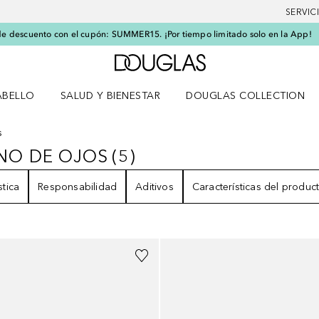
SERVIC
e descuento con el cupón: SUMMER15. ¡Por tiempo limitado solo en la App!
A Douglas Home
ABELLO
SALUD Y BIENESTAR
DOUGLAS COLLECTION
po
rir menú Cabello
Abrir menú Salud y bienestar
s
NO DE OJOS
(
5
)
RNO DE OJOS
5
RESULTADOS
stica
Responsabilidad
Aditivos
Características del produc