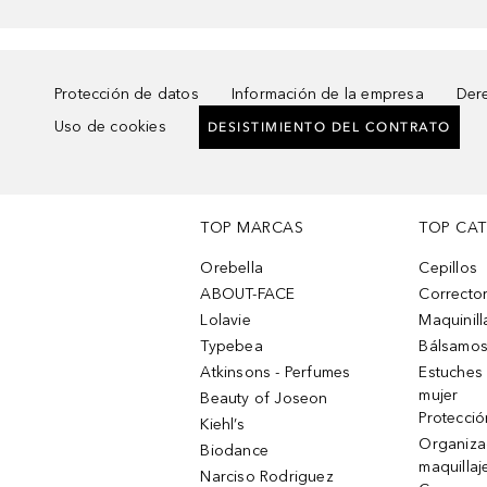
Protección de datos
Información de la empresa
Dere
Uso de cookies
DESISTIMIENTO DEL CONTRATO
TOP MARCAS
TOP CA
Orebella
Cepillos
ABOUT-FACE
Corrector
Lolavie
Maquinill
Typebea
Bálsamos
Atkinsons - Perfumes
Estuches
mujer
Beauty of Joseon
Protecció
Kiehl’s
Organiza
Biodance
maquillaj
Narciso Rodriguez