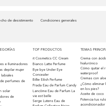
cho de desistimiento
Condiciones generales
TEGORÍAS
TOP PRODUCTOS
TEMAS PRINCIP
it Cosmetics CC Cream
Crema con ácid
hialurónico
es e Iluminadores
Bianco Latte Perfume
Cómo quitar el r
as depilar mujer
Bye bye Under Eye
waterproof
Concealer
 labiales
Cremas con alo
Billie Eilish Perfume
 de perfumes de
¿Cómo eliminar l
Prada Eau de Parfum Candy
en los pies?
n solar
Lancôme Eau de Parfum La
Aceite de coco
vie est belle
dores de
Potencia tus rul
Serge Lutens Eau de
e
acondicionador
Parfum Collection Noire