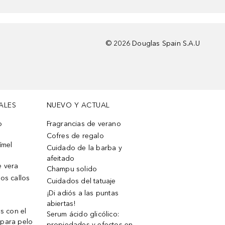
©
2026
Douglas Spain S.A.U
ALES
NUEVO Y ACTUAL
o
Fragrancias de verano
Cofres de regalo
ímel
Cuidado de la barba y
afeitado
e vera
Champu solido
os callos
Cuidados del tatuaje
¡Di adiós a las puntas
abiertas!
os con el
Serum ácido glicólico:
 para pelo
propiedades y efectos en