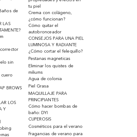
tu piel
 Baños de
Crema con colágeno,
¿cómo funcionan?
R LAS
Cómo quitar el
TAMENTE?
autobronceador
um
CONSEJOS PARA UNA PIEL
LUMINOSA Y RADIANTE
corrector
¿Cómo cortar el felequillo?
Pestanas magneticas
elo sin
Eliminar los quistes de
miliums
 cuero
Agua de colonia
Piel Grasa
OAP BROWS
MAQUILLAJE PARA
PRINCIPIANTES
LAR LOS
Cómo hacer bombas de
A Y
baño: DYI
CUPEROSIS
l
Cosméticos para el verano
robing
Fragancias de verano para
remas