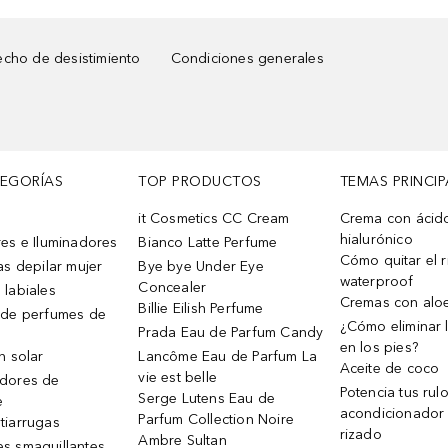
cho de desistimiento
Condiciones generales
TEGORÍAS
TOP PRODUCTOS
TEMAS PRINCIP
it Cosmetics CC Cream
Crema con ácid
hialurónico
es e Iluminadores
Bianco Latte Perfume
Cómo quitar el r
as depilar mujer
Bye bye Under Eye
waterproof
Concealer
 labiales
Cremas con alo
Billie Eilish Perfume
 de perfumes de
¿Cómo eliminar l
Prada Eau de Parfum Candy
en los pies?
n solar
Lancôme Eau de Parfum La
Aceite de coco
vie est belle
dores de
Potencia tus rul
Serge Lutens Eau de
e
acondicionador
Parfum Collection Noire
tiarrugas
rizado
Ambre Sultan
s smaquillantes