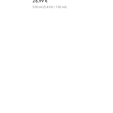
26,99 €
500
ml
 (
5,40 €
 / 
100
ml
)