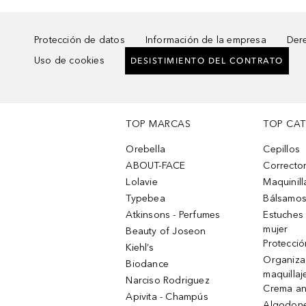
Protección de datos
Información de la empresa
Dere
Uso de cookies
DESISTIMIENTO DEL CONTRATO
TOP MARCAS
TOP CA
Orebella
Cepillos
ABOUT-FACE
Corrector
Lolavie
Maquinill
Typebea
Bálsamos
Atkinsons - Perfumes
Estuches
mujer
Beauty of Joseon
Protecció
Kiehl’s
Organiza
Biodance
maquillaj
Narciso Rodriguez
Crema an
Apivita - Champús
Algodone