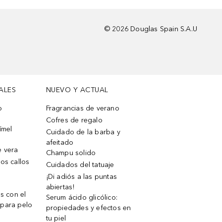
©
2026
Douglas Spain S.A.U
ALES
NUEVO Y ACTUAL
o
Fragrancias de verano
Cofres de regalo
ímel
Cuidado de la barba y
afeitado
e vera
Champu solido
os callos
Cuidados del tatuaje
¡Di adiós a las puntas
abiertas!
os con el
Serum ácido glicólico:
 para pelo
propiedades y efectos en
tu piel