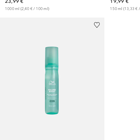
23,99 €
19,99 €
1000
ml
 (
2,40 €
 / 
100
ml
)
150
ml
 (
13,33 €
 /