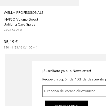
WELLA PROFESSIONALS
INVIGO Volume Boost
Uplifting Care Spray
Laca capilar
35,19 €
150
ml
 (
23,46 €
 / 
100
ml
)
¡Suscríbete ya a la Newsletter!
Recibe un cupón de 10% de descuento p
Dirección de correo electrónico
*