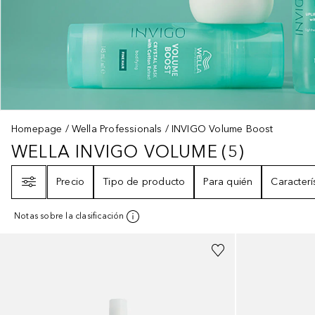
Homepage
Wella Professionals
INVIGO Volume Boost
WELLA INVIGO VOLUME
(
5
)
WELLA INVIGO VOLUME
5
RESULT
Filtro
Precio
Tipo de producto
Para quién
Caracterí
Notas sobre la clasificación