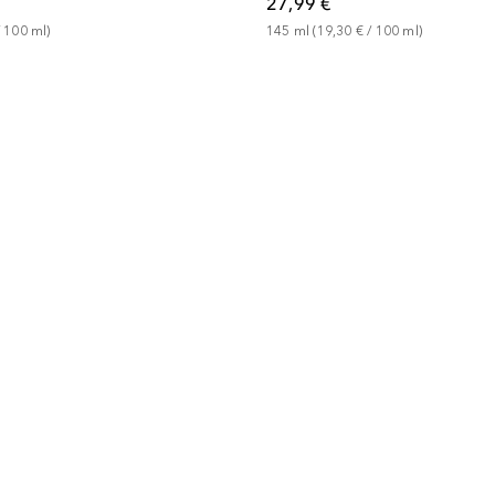
27,99 €
 
100
ml
)
145
ml
 (
19,30 €
 / 
100
ml
)