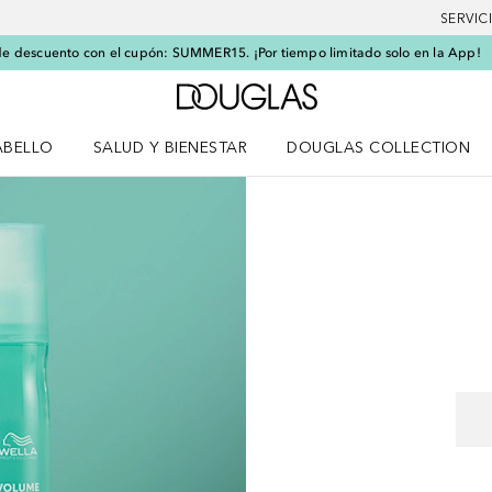
SERVIC
e descuento con el cupón: SUMMER15. ¡Por tiempo limitado solo en la App!
A Douglas Home
ABELLO
SALUD Y BIENESTAR
DOUGLAS COLLECTION
po
rir menú Cabello
Abrir menú Salud y bienestar