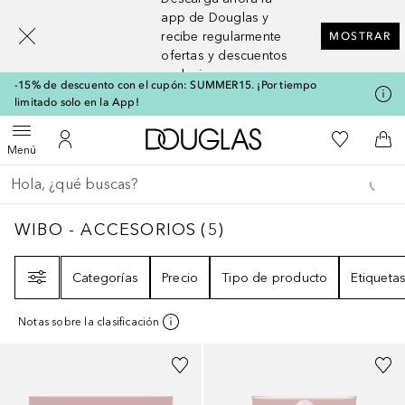
[navigation.slideout.screenreader]
app de Douglas y
recibe regularmente
MOSTRAR
ofertas y descuentos
exclusivos
-15% de descuento con el cupón: SUMMER15. ¡Por tiempo
limitado solo en la App!
A Douglas Home
Mi lista d
Abrir menú
Mi cuenta
A l
Menú
Regresar
Ejecutar búsqueda
WIBO - ACCESORIOS
5
RESULTADOS
WIBO - ACCESORIOS
(
5
)
Filtro
Categorías
Precio
Tipo de producto
Etiqueta
Notas sobre la clasificación