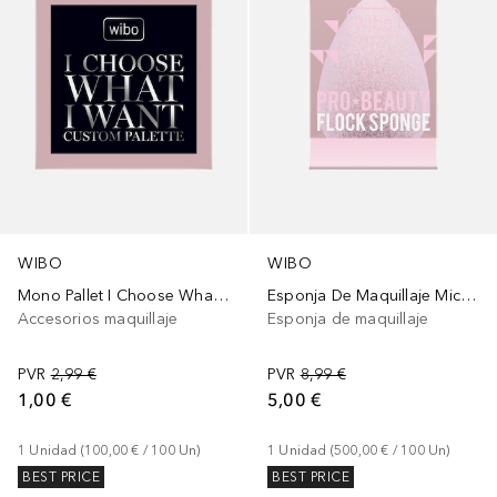
WIBO
WIBO
Mono Pallet I Choose What I Want
Esponja De Maquillaje Microfibra Pro Beauty Flock
Accesorios maquillaje
Esponja de maquillaje
PVR
2,99 €
PVR
8,99 €
1,00 €
5,00 €
1
Unidad
 (
100,00 €
 / 
100
Un
)
1
Unidad
 (
500,00 €
 / 
100
Un
)
BEST PRICE
BEST PRICE