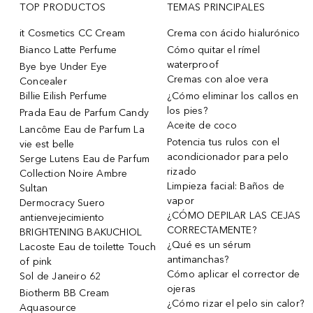
TOP PRODUCTOS
TEMAS PRINCIPALES
it Cosmetics CC Cream
Crema con ácido hialurónico
Bianco Latte Perfume
Cómo quitar el rímel
waterproof
Bye bye Under Eye
Cremas con aloe vera
Concealer
Billie Eilish Perfume
¿Cómo eliminar los callos en
los pies?
Prada Eau de Parfum Candy
Aceite de coco
Lancôme Eau de Parfum La
Potencia tus rulos con el
vie est belle
acondicionador para pelo
Serge Lutens Eau de Parfum
rizado
Collection Noire Ambre
Limpieza facial: Baños de
Sultan
vapor
Dermocracy Suero
¿CÓMO DEPILAR LAS CEJAS
antienvejecimiento
CORRECTAMENTE?
BRIGHTENING BAKUCHIOL
¿Qué es un sérum
Lacoste Eau de toilette Touch
antimanchas?
of pink
Cómo aplicar el corrector de
Sol de Janeiro 62
ojeras
Biotherm BB Cream
¿Cómo rizar el pelo sin calor?
Aquasource