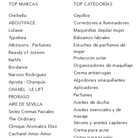
TOP MARCAS
TOP CATEGORÍAS
Orebella
Cepillos
ABOUT-FACE
Correctores e Iluminadores
Lolavie
Maquinillas depilar mujer
Typebea
Bálsamos labiales
Atkinsons - Perfumes
Estuches de perfumes de
mujer
Beauty of Joseon
Protección solar
Kiehl’s
Organizadores de maquillaje
Biodance
Crema antiarrugas
Narciso Rodriguez
Algodones smaquillantes
Apivita - Champús
Aplicadores
CHANEL - LE LIFT
Perfumes
PRORASO
Aceites de ducha
AIRE DE SEVILLA
Aceites esenciales y de
Sisley Cremas Faciales
masaje
The Ordinary
Sérums y aceites capilares
Clinique Aromatics Elixir
Crema para acne
Cacharel Amor Amor
Cintas para el pelo