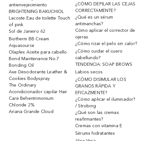
¿CÓMO DEPILAR LAS CEJAS
antienvejecimiento
CORRECTAMENTE?
BRIGHTENING BAKUCHIOL
¿Qué es un sérum
Lacoste Eau de toilette Touch
antimanchas?
of pink
Cómo aplicar el corrector de
Sol de Janeiro 62
ojeras
Biotherm BB Cream
¿Cómo rizar el pelo sin calor?
Aquasource
¿Cómo cuidar el cuero
Olaplex Aceite para cabello
cabellundo?
Bond Maintenance No.7
TENDENCIA: SOAP BROWS
Bonding Oil
Axe Desodorante Leather &
Labios secos
Cookies Bodyspray
¿CÓMO DISIMULAR LOS
The Ordinary
GRANOS RÁPIDA Y
Acondicionador capilar Hair
EFICAZMENTE?
Care Behentrimonium
¿Cómo aplicar el iluminador?
Chloride 2%
/ Strobing
Ariana Grande Cloud
¿Qué son las cremas
reafirmantes?
Cremas con vitamina E
Sérums hidratantes
Aloe Vera