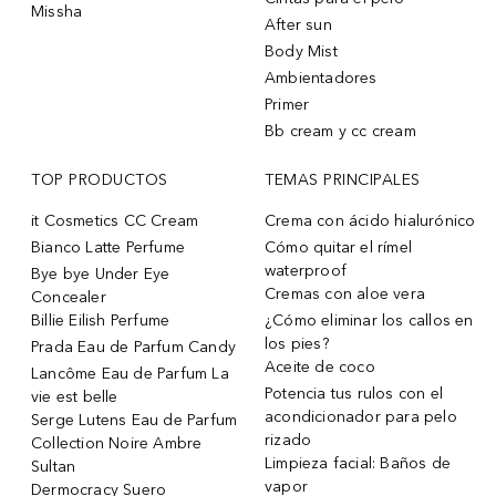
Missha
After sun
Body Mist
Ambientadores
Primer
Bb cream y cc cream
TOP PRODUCTOS
TEMAS PRINCIPALES
it Cosmetics CC Cream
Crema con ácido hialurónico
Bianco Latte Perfume
Cómo quitar el rímel
waterproof
Bye bye Under Eye
Cremas con aloe vera
Concealer
Billie Eilish Perfume
¿Cómo eliminar los callos en
los pies?
Prada Eau de Parfum Candy
Aceite de coco
Lancôme Eau de Parfum La
Potencia tus rulos con el
vie est belle
acondicionador para pelo
Serge Lutens Eau de Parfum
rizado
Collection Noire Ambre
Limpieza facial: Baños de
Sultan
vapor
Dermocracy Suero