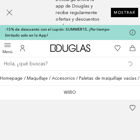
[navigation.slideout.screenreader]
app de Douglas y
recibe regularmente
MOSTRAR
ofertas y descuentos
exclusivos
-15% de descuento con el cupón: SUMMER15. ¡Por tiempo
limitado solo en la App!
A Douglas Home
Mi lista d
Abrir menú
Mi cuenta
A l
Menú
Regresar
Ejecutar búsqueda
Homepage
Maquillaje
Accesorios
Paletas de maquillaje vacías
WIBO