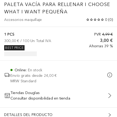
PALETA VACÍA PARA RELLENAR I CHOOSE
WHAT I WANT PEQUEÑA
Accesorios maquillaje
0
(
0
)
1 PCS
PVR
4,99 €
3,00 €
300,00 €
 / 
100
Un
Total IVA
Ahorras 39 %
BEST PRICE
Online
:
En stock
Envío gratis desde
24,00 €
MRW Standard
Tiendas Douglas
Consultar disponibilidad en tienda
AÑADIR AL CARRITO
DETALLES DEL PRODUCTO