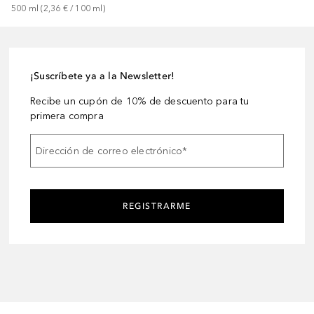
500
ml
 (
2,36 €
 / 
100
ml
)
¡Suscríbete ya a la Newsletter!
Recibe un cupón de 10% de descuento para tu
primera compra
Dirección de correo electrónico
*
REGISTRARME