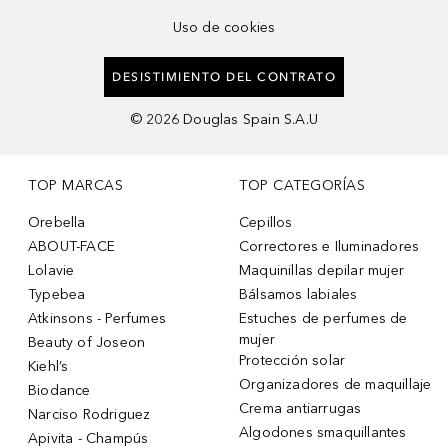
Uso de cookies
DESISTIMIENTO DEL CONTRATO
©
2026
Douglas Spain S.A.U
TOP MARCAS
TOP CATEGORÍAS
Orebella
Cepillos
ABOUT-FACE
Correctores e Iluminadores
Lolavie
Maquinillas depilar mujer
Typebea
Bálsamos labiales
Atkinsons - Perfumes
Estuches de perfumes de
mujer
Beauty of Joseon
Protección solar
Kiehl’s
Organizadores de maquillaje
Biodance
Crema antiarrugas
Narciso Rodriguez
Algodones smaquillantes
Apivita - Champús