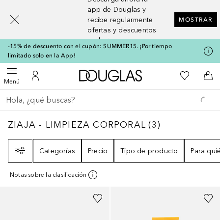
[navigation.slideout.screenreader]
app de Douglas y
recibe regularmente
MOSTRAR
ofertas y descuentos
exclusivos
-15% de descuento con el cupón: SUMMER15. ¡Por tiempo
limitado solo en la App!
A Douglas Home
Mi lista d
Abrir menú
Mi cuenta
A l
Menú
Regresar
Ejecutar búsqueda
ZIAJA - LIMPIEZA CORPORAL
3
RESULTADO
ZIAJA - LIMPIEZA CORPORAL
(
3
)
Filtro
Categorías
Precio
Tipo de producto
Para qui
Notas sobre la clasificación