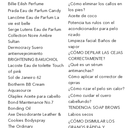
Billie Eilish Perfume
¿Cómo eliminar los callos en
los pies?
Prada Eau de Parfum Candy
Aceite de coco
Lancôme Eau de Parfum La
Potencia tus rulos con el
vie est belle
acondicionador para pelo
Serge Lutens Eau de Parfum
rizado
Collection Noire Ambre
Limpieza facial: Baños de
Sultan
vapor
Dermocracy Suero
¿CÓMO DEPILAR LAS CEJAS
antienvejecimiento
CORRECTAMENTE?
BRIGHTENING BAKUCHIOL
¿Qué es un sérum
Lacoste Eau de toilette Touch
antimanchas?
of pink
Cómo aplicar el corrector de
Sol de Janeiro 62
ojeras
Biotherm BB Cream
¿Cómo rizar el pelo sin calor?
Aquasource
¿Cómo cuidar el cuero
Olaplex Aceite para cabello
cabellundo?
Bond Maintenance No.7
TENDENCIA: SOAP BROWS
Bonding Oil
Axe Desodorante Leather &
Labios secos
Cookies Bodyspray
¿CÓMO DISIMULAR LOS
The Ordinary
GRANOS RÁPIDA Y