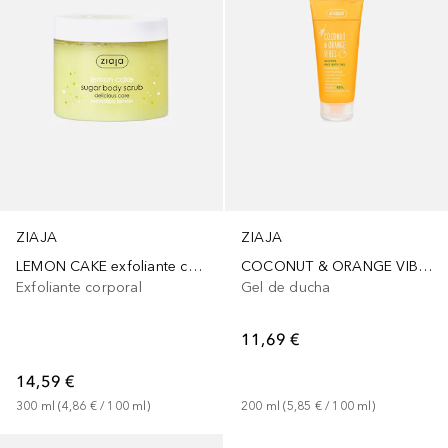
ZIAJA
ZIAJA
LEMON CAKE exfoliante corporal de azúcar
COCONUT & ORANGE VIBES
Exfoliante corporal
Gel de ducha
11,69 €
14,59 €
300
ml
 (
4,86 €
 / 
100
ml
)
200
ml
 (
5,85 €
 / 
100
ml
)