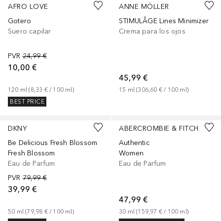
AFRO LOVE
ANNE MÖLLER
Gotero
STIMULÂGE Lines Minimizer
Suero capilar
Crema para los ojos
PVR
24,99 €
10,00 €
45,99 €
120
ml
 (
8,33 €
 / 
100
ml
)
15
ml
 (
306,60 €
 / 
100
ml
)
BEST PRICE
DKNY
ABERCROMBIE & FITCH
Be Delicious Fresh Blossom
Authentic
Fresh Blossom
Women
Eau de Parfum
Eau de Parfum
PVR
79,99 €
39,99 €
47,99 €
50
ml
 (
79,98 €
 / 
100
ml
)
30
ml
 (
159,97 €
 / 
100
ml
)