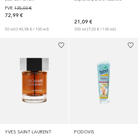
PVR
135,00 €
72,99 €
21,09 €
50
ml
 (
145,98 €
 / 
100
ml
)
300
ml
 (
7,03 €
 / 
100
ml
)
PODOVIS
YVES SAINT LAURENT