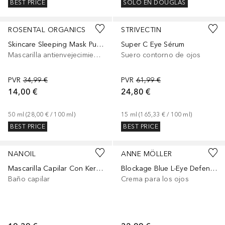
BEST PRICE
SOLO EN DOUGLAS
ROSENTAL ORGANICS
STRIVECTIN
Skincare Sleeping Mask Purple
Super C Eye Sérum
Mascarilla antienvejecimiento
Suero contorno de ojos
PVR
34,99 €
PVR
61,99 €
14,00 €
24,80 €
50
ml
 (
28,00 €
 / 
100
ml
)
15
ml
 (
165,33 €
 / 
100
ml
)
BEST PRICE
BEST PRICE
NANOIL
ANNE MÖLLER
Mascarilla Capilar Con Keratina
Blockage Blue L-Eye Defender
Baño capilar
Crema para los ojos