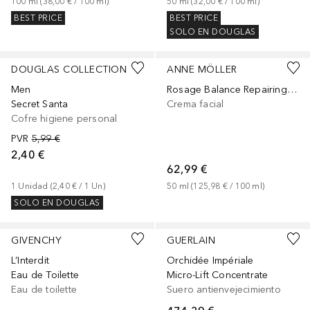
100
ml
 (
38,00 €
 / 
100
ml
)
50
ml
 (
32,00 €
 / 
100
ml
)
BEST PRICE
BEST PRICE
SOLO EN DOUGLAS
DOUGLAS COLLECTION
ANNE MÖLLER
Men
Rosage Balance Repairing Extra Rich SPF15
Secret Santa
Crema facial
Cofre higiene personal
PVR
5,99 €
2,40 €
62,99 €
1
Unidad
 (
2,40 €
 / 
1
Un
)
50
ml
 (
125,98 €
 / 
100
ml
)
SOLO EN DOUGLAS
GIVENCHY
GUERLAIN
L’Interdit
Orchidée Impériale
Eau de Toilette
Micro-Lift Concentrate
Eau de toilette
Suero antienvejecimiento