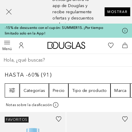
[navigation.slideout.screenreader]
app de Douglas y
recibe regularmente
MOSTRAR
ofertas y descuentos
exclusivos
-15% de descuento con el cupón: SUMMER15. ¡Por tiempo
limitado solo en la App!
A Douglas Home
Mi lista d
Abrir menú
Mi cuenta
A l
Menú
Regresar
Ejecutar búsqueda
HASTA -60%
91
RESULTADOS
HASTA -60%
(
91
)
Filtro
Categorías
Precio
Tipo de producto
Marca
Notas sobre la clasificación
FAVORITOS