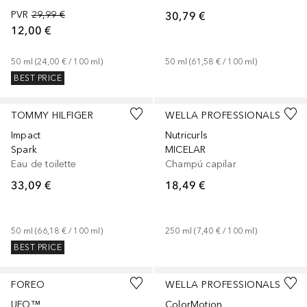
PVR
29,99 €
30,79 €
12,00 €
50
ml
 (
24,00 €
 / 
100
ml
)
50
ml
 (
61,58 €
 / 
100
ml
)
BEST PRICE
TOMMY HILFIGER
WELLA PROFESSIONALS
Impact
Nutricurls
Spark
MICELAR
Eau de toilette
Champú capilar
33,09 €
18,49 €
50
ml
 (
66,18 €
 / 
100
ml
)
250
ml
 (
7,40 €
 / 
100
ml
)
BEST PRICE
FOREO
WELLA PROFESSIONALS
UFO™
ColorMotion