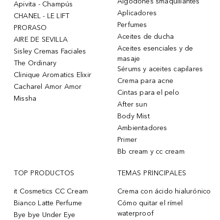
Algodones smaquillantes
Apivita - Champús
Aplicadores
CHANEL - LE LIFT
Perfumes
PRORASO
Aceites de ducha
AIRE DE SEVILLA
Aceites esenciales y de
Sisley Cremas Faciales
masaje
The Ordinary
Sérums y aceites capilares
Clinique Aromatics Elixir
Crema para acne
Cacharel Amor Amor
Cintas para el pelo
Missha
After sun
Body Mist
Ambientadores
Primer
Bb cream y cc cream
TOP PRODUCTOS
TEMAS PRINCIPALES
it Cosmetics CC Cream
Crema con ácido hialurónico
Bianco Latte Perfume
Cómo quitar el rímel
waterproof
Bye bye Under Eye