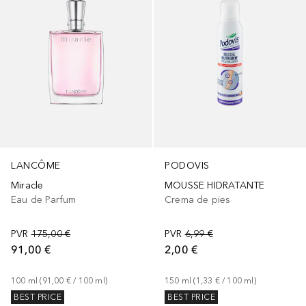
PODOVIS
LANCÔME
MOUSSE HIDRATANTE
Miracle
Crema de pies
Eau de Parfum
PVR
6,99 €
PVR
175,00 €
2,00 €
91,00 €
150
ml
 (
1,33 €
 / 
100
ml
)
100
ml
 (
91,00 €
 / 
100
ml
)
BEST PRICE
BEST PRICE