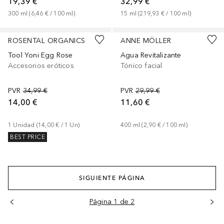
19,39 €
32,99 €
300
ml
 (
6,46 €
 / 
100
ml
)
15
ml
 (
219,93 €
 / 
100
ml
)
ROSENTAL ORGANICS
ANNE MÖLLER
Tool Yoni Egg Rose
Agua Revitalizante
Accesorios eróticos
Tónico facial
PVR
34,99 €
PVR
29,99 €
14,00 €
11,60 €
1
Unidad
 (
14,00 €
 / 
1
Un
)
400
ml
 (
2,90 €
 / 
100
ml
)
BEST PRICE
SIGUIENTE PÁGINA
Página 1 de 2