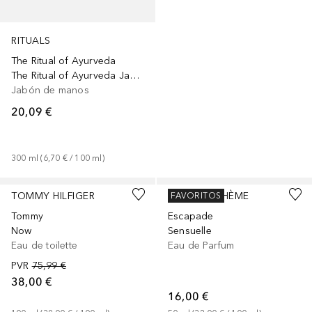
RITUALS
The Ritual of Ayurveda
The Ritual of Ayurveda Jabón de manos, 300 ml
Jabón de manos
20,09 €
300
ml
 (
6,70 €
 / 
100
ml
)
TOMMY HILFIGER
JARDIN BOHÈME
FAVORITOS
Tommy
Escapade
Now
Sensuelle
Eau de toilette
Eau de Parfum
PVR
75,99 €
38,00 €
16,00 €