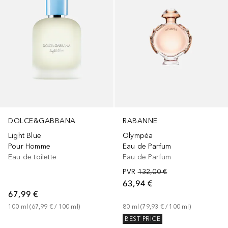
DOLCE&GABBANA
RABANNE
Light Blue
Olympéa
Pour Homme
Eau de Parfum
Eau de toilette
Eau de Parfum
PVR
132,00 €
63,94 €
67,99 €
100
ml
 (
67,99 €
 / 
100
ml
)
80
ml
 (
79,93 €
 / 
100
ml
)
BEST PRICE