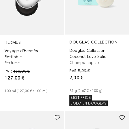
DOUGLAS COLLECTION
HERMÈS
Douglas Collection
Voyage d‘Hermès
Coconut Love Solid
Refillable
Champú capilar
Perfume
PVR
5,99 €
PVR
158,00 €
2,00 €
127,00 €
75
g
 (
2,67 €
 / 
100
g
)
100
ml
 (
127,00 €
 / 
100
ml
)
BEST PRICE
SOLO EN DOUGLAS