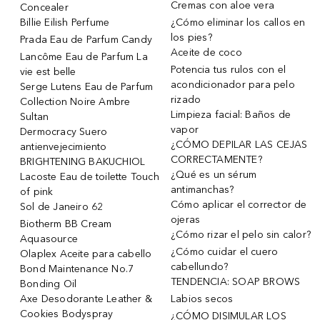
Cremas con aloe vera
Concealer
Billie Eilish Perfume
¿Cómo eliminar los callos en
los pies?
Prada Eau de Parfum Candy
Aceite de coco
Lancôme Eau de Parfum La
Potencia tus rulos con el
vie est belle
acondicionador para pelo
Serge Lutens Eau de Parfum
rizado
Collection Noire Ambre
Limpieza facial: Baños de
Sultan
vapor
Dermocracy Suero
¿CÓMO DEPILAR LAS CEJAS
antienvejecimiento
CORRECTAMENTE?
BRIGHTENING BAKUCHIOL
¿Qué es un sérum
Lacoste Eau de toilette Touch
antimanchas?
of pink
Cómo aplicar el corrector de
Sol de Janeiro 62
ojeras
Biotherm BB Cream
¿Cómo rizar el pelo sin calor?
Aquasource
¿Cómo cuidar el cuero
Olaplex Aceite para cabello
cabellundo?
Bond Maintenance No.7
TENDENCIA: SOAP BROWS
Bonding Oil
Axe Desodorante Leather &
Labios secos
Cookies Bodyspray
¿CÓMO DISIMULAR LOS