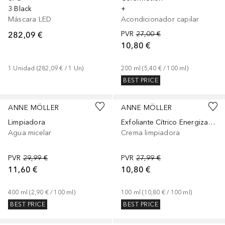
3 Black
+
Máscara LED
Acondicionador capilar
282,09 €
PVR
27,00 €
10,80 €
1
Unidad
 (
282,09 €
 / 
1
Un
)
200
ml
 (
5,40 €
 / 
100
ml
)
BEST PRICE
ANNE MÖLLER
ANNE MÖLLER
Limpiadora
Exfoliante Cítrico Energizante
Agua micelar
Crema limpiadora
PVR
29,99 €
PVR
27,99 €
11,60 €
10,80 €
400
ml
 (
2,90 €
 / 
100
ml
)
100
ml
 (
10,80 €
 / 
100
ml
)
BEST PRICE
BEST PRICE