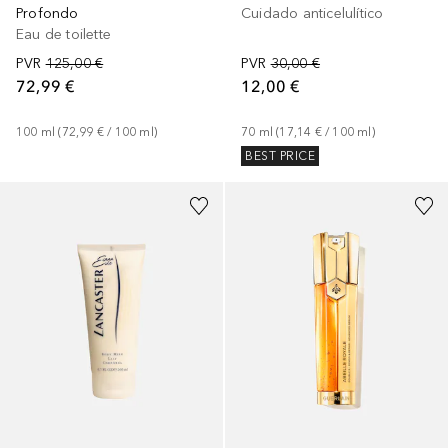
Profondo
Cuidado anticelulítico
Eau de toilette
PVR
125,00 €
PVR
30,00 €
72,99 €
12,00 €
100
ml
 (
72,99 €
 / 
100
ml
)
70
ml
 (
17,14 €
 / 
100
ml
)
BEST PRICE