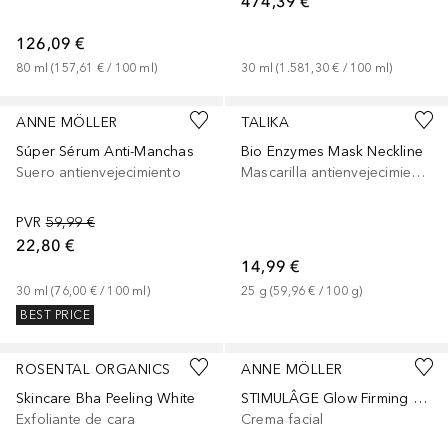
474,39 €
126,09 €
80
ml
 (
157,61 €
 / 
100
ml
)
30
ml
 (
1.581,30 €
 / 
100
ml
)
ANNE MÖLLER
TALIKA
Súper Sérum Anti-Manchas
Bio Enzymes Mask Neckline
Suero antienvejecimiento
Mascarilla antienvejecimiento
PVR
59,99 €
22,80 €
14,99 €
30
ml
 (
76,00 €
 / 
100
ml
)
25
g
 (
59,96 €
 / 
100
g
)
BEST PRICE
ROSENTAL ORGANICS
ANNE MÖLLER
Skincare Bha Peeling White
STIMULÂGE Glow Firming SPF15
Exfoliante de cara
Crema facial