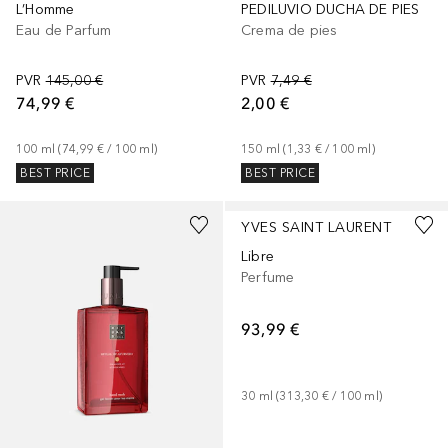
PEDILUVIO DUCHA DE PIES
L’Homme
Crema de pies
Eau de Parfum
PVR
7,49 €
PVR
145,00 €
2,00 €
74,99 €
150
ml
 (
1,33 €
 / 
100
ml
)
100
ml
 (
74,99 €
 / 
100
ml
)
BEST PRICE
BEST PRICE
YVES SAINT LAURENT
Libre
Perfume
93,99 €
30
ml
 (
313,30 €
 / 
100
ml
)