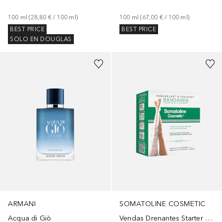
100
ml
 (
28,80 €
 / 
100
ml
)
100
ml
 (
67,00 €
 / 
100
ml
)
BEST PRICE
BEST PRICE
SOLO EN DOUGLAS
ARMANI
SOMATOLINE COSMETIC
Acqua di Giò
Vendas Drenantes Starter Pack