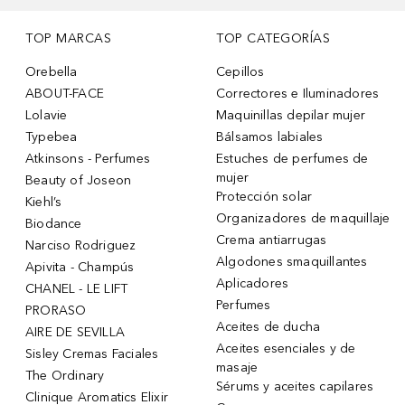
TOP MARCAS
TOP CATEGORÍAS
Orebella
Cepillos
ABOUT-FACE
Correctores e Iluminadores
Lolavie
Maquinillas depilar mujer
Typebea
Bálsamos labiales
Atkinsons - Perfumes
Estuches de perfumes de
mujer
Beauty of Joseon
Protección solar
Kiehl’s
Organizadores de maquillaje
Biodance
Crema antiarrugas
Narciso Rodriguez
Algodones smaquillantes
Apivita - Champús
Aplicadores
CHANEL - LE LIFT
Perfumes
PRORASO
Aceites de ducha
AIRE DE SEVILLA
Aceites esenciales y de
Sisley Cremas Faciales
masaje
The Ordinary
Sérums y aceites capilares
Clinique Aromatics Elixir