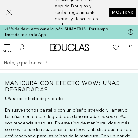
[navigation.slideout.screenreader]
app de Douglas y
recibe regularmente
MOSTRAR
ofertas y descuentos
exclusivos
-15% de descuento con el cupón: SUMMER15. ¡Por tiempo
limitado solo en la App!
A Douglas Home
Mi lista d
Abrir menú
Mi cuenta
A l
Menú
Regresar
Ejecutar búsqueda
MANICURA CON EFECTO WOW: UÑAS
DEGRADADAS
Uñas con efecto degradado
En suaves tonos pastel o con un diseño atrevido y llamativo:
las uñas con efecto degradado, denominadas
ombre nails
,
son tendencia absoluta. En este tipo de manicura, dos o más
colores se funden suavemente: un look fantástico que no solo
está reservado para las reinas de la manicura. Con un par de