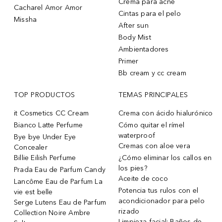
Crema para acne
Cacharel Amor Amor
Cintas para el pelo
Missha
After sun
Body Mist
Ambientadores
Primer
Bb cream y cc cream
TOP PRODUCTOS
TEMAS PRINCIPALES
it Cosmetics CC Cream
Crema con ácido hialurónico
Bianco Latte Perfume
Cómo quitar el rímel
waterproof
Bye bye Under Eye
Cremas con aloe vera
Concealer
Billie Eilish Perfume
¿Cómo eliminar los callos en
los pies?
Prada Eau de Parfum Candy
Aceite de coco
Lancôme Eau de Parfum La
Potencia tus rulos con el
vie est belle
acondicionador para pelo
Serge Lutens Eau de Parfum
rizado
Collection Noire Ambre
Limpieza facial: Baños de