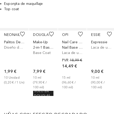
Esponjita de maquillaje
Top coat
Saltar Deslizador
NEONAIL
DOUGLAS COLLECTION
OPI
ESSIE
Palitos De Naranjo
Make-Up
Nail Care & Essentials
Expressie
Diseño de uñas
2-in-1 Base & Top Coat
Nail Base Coat Natural
Laca de uñas
Base Coat
Laca de uñas
PVR
18,99 €
14,49 €
1,99 €
7,99 €
9,00 €
10
Unidad
10
ml
15
ml
10
ml
(
0,20 €
 / 
1
Un
)
(
79,90 €
 / 
(
96,60 €
 / 
(
90,00 €
 / 
100
ml
)
100
ml
)
100
ml
)
SOLO EN
DOUGLAS