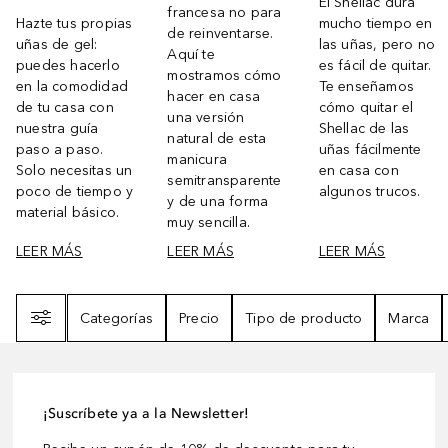
El Shellac dura
francesa no para
Hazte tus propias
mucho tiempo en
de reinventarse.
uñas de gel:
las uñas, pero no
Aquí te
puedes hacerlo
es fácil de quitar.
mostramos cómo
en la comodidad
Te enseñamos
hacer en casa
de tu casa con
cómo quitar el
una versión
nuestra guía
Shellac de las
natural de esta
paso a paso.
uñas fácilmente
manicura
Solo necesitas un
en casa con
semitransparente
poco de tiempo y
algunos trucos.
y de una forma
material básico.
muy sencilla.
LEER MÁS
LEER MÁS
LEER MÁS
Filtro
Categorías
Precio
Tipo de producto
Marca
¡Suscríbete ya a la Newsletter!