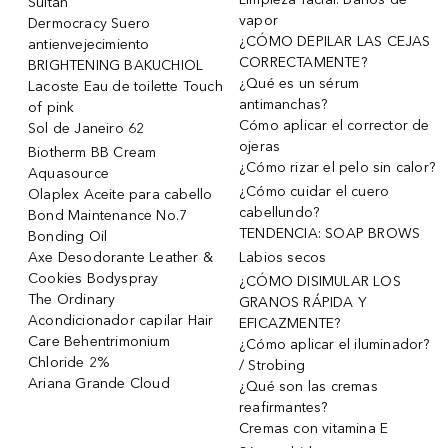
Sultan
vapor
Dermocracy Suero
¿CÓMO DEPILAR LAS CEJAS
antienvejecimiento
CORRECTAMENTE?
BRIGHTENING BAKUCHIOL
¿Qué es un sérum
Lacoste Eau de toilette Touch
antimanchas?
of pink
Cómo aplicar el corrector de
Sol de Janeiro 62
ojeras
Biotherm BB Cream
¿Cómo rizar el pelo sin calor?
Aquasource
¿Cómo cuidar el cuero
Olaplex Aceite para cabello
cabellundo?
Bond Maintenance No.7
TENDENCIA: SOAP BROWS
Bonding Oil
Axe Desodorante Leather &
Labios secos
Cookies Bodyspray
¿CÓMO DISIMULAR LOS
The Ordinary
GRANOS RÁPIDA Y
Acondicionador capilar Hair
EFICAZMENTE?
Care Behentrimonium
¿Cómo aplicar el iluminador?
Chloride 2%
/ Strobing
Ariana Grande Cloud
¿Qué son las cremas
reafirmantes?
Cremas con vitamina E