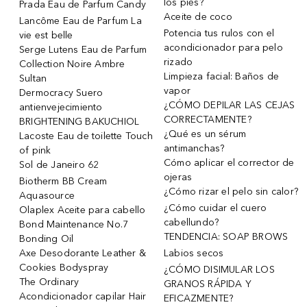
los pies?
Prada Eau de Parfum Candy
Aceite de coco
Lancôme Eau de Parfum La
Potencia tus rulos con el
vie est belle
acondicionador para pelo
Serge Lutens Eau de Parfum
rizado
Collection Noire Ambre
Limpieza facial: Baños de
Sultan
vapor
Dermocracy Suero
¿CÓMO DEPILAR LAS CEJAS
antienvejecimiento
CORRECTAMENTE?
BRIGHTENING BAKUCHIOL
¿Qué es un sérum
Lacoste Eau de toilette Touch
antimanchas?
of pink
Cómo aplicar el corrector de
Sol de Janeiro 62
ojeras
Biotherm BB Cream
¿Cómo rizar el pelo sin calor?
Aquasource
¿Cómo cuidar el cuero
Olaplex Aceite para cabello
cabellundo?
Bond Maintenance No.7
TENDENCIA: SOAP BROWS
Bonding Oil
Axe Desodorante Leather &
Labios secos
Cookies Bodyspray
¿CÓMO DISIMULAR LOS
The Ordinary
GRANOS RÁPIDA Y
Acondicionador capilar Hair
EFICAZMENTE?