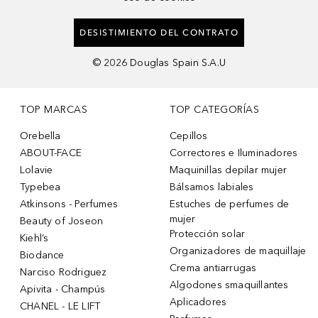
DESISTIMIENTO DEL CONTRATO
©
2026
Douglas Spain S.A.U
TOP MARCAS
TOP CATEGORÍAS
Orebella
Cepillos
ABOUT-FACE
Correctores e Iluminadores
Lolavie
Maquinillas depilar mujer
Typebea
Bálsamos labiales
Atkinsons - Perfumes
Estuches de perfumes de
mujer
Beauty of Joseon
Protección solar
Kiehl’s
Organizadores de maquillaje
Biodance
Crema antiarrugas
Narciso Rodriguez
Algodones smaquillantes
Apivita - Champús
Aplicadores
CHANEL - LE LIFT