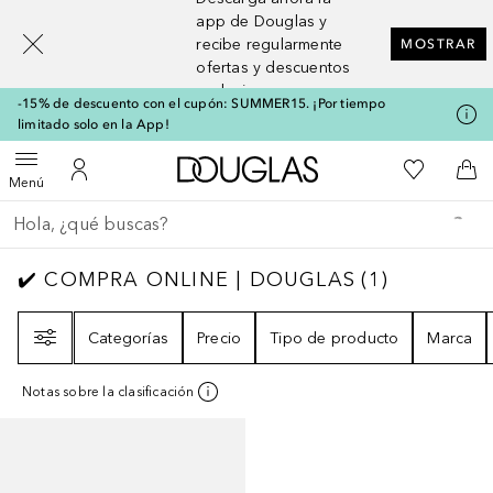
[navigation.slideout.screenreader]
app de Douglas y
recibe regularmente
MOSTRAR
ofertas y descuentos
exclusivos
-15% de descuento con el cupón: SUMMER15. ¡Por tiempo
limitado solo en la App!
A Douglas Home
Mi lista d
Abrir menú
Mi cuenta
A l
Menú
Regresar
Ejecutar búsqueda
✔️ COMPRA ONLINE | DOUGLAS
1
RESULTA
✔️ COMPRA ONLINE | DOUGLAS
(
1
)
Filtro
Categorías
Precio
Tipo de producto
Marca
Notas sobre la clasificación