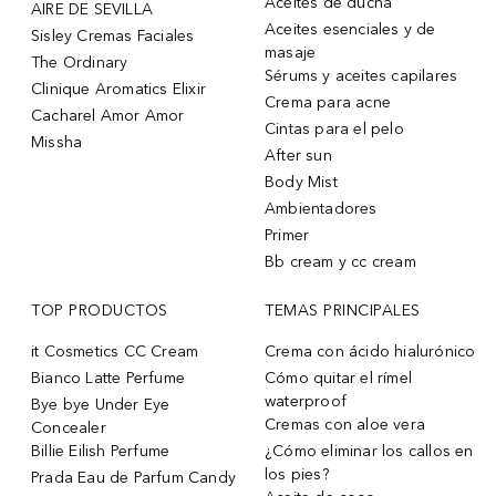
Aceites de ducha
AIRE DE SEVILLA
Aceites esenciales y de
Sisley Cremas Faciales
masaje
The Ordinary
Sérums y aceites capilares
Clinique Aromatics Elixir
Crema para acne
Cacharel Amor Amor
Cintas para el pelo
Missha
After sun
Body Mist
Ambientadores
Primer
Bb cream y cc cream
TOP PRODUCTOS
TEMAS PRINCIPALES
it Cosmetics CC Cream
Crema con ácido hialurónico
Bianco Latte Perfume
Cómo quitar el rímel
waterproof
Bye bye Under Eye
Cremas con aloe vera
Concealer
Billie Eilish Perfume
¿Cómo eliminar los callos en
los pies?
Prada Eau de Parfum Candy