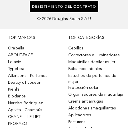
DESISTIMIENTO DEL CONTRATO
©
2026
Douglas Spain S.A.U
TOP MARCAS
TOP CATEGORÍAS
Orebella
Cepillos
ABOUT-FACE
Correctores e Iluminadores
Lolavie
Maquinillas depilar mujer
Typebea
Bálsamos labiales
Atkinsons - Perfumes
Estuches de perfumes de
mujer
Beauty of Joseon
Protección solar
Kiehl’s
Organizadores de maquillaje
Biodance
Crema antiarrugas
Narciso Rodriguez
Algodones smaquillantes
Apivita - Champús
Aplicadores
CHANEL - LE LIFT
Perfumes
PRORASO