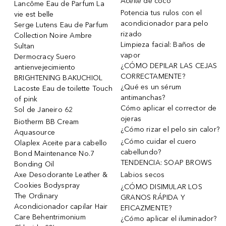
Aceite de coco
Lancôme Eau de Parfum La
Potencia tus rulos con el
vie est belle
acondicionador para pelo
Serge Lutens Eau de Parfum
rizado
Collection Noire Ambre
Limpieza facial: Baños de
Sultan
vapor
Dermocracy Suero
¿CÓMO DEPILAR LAS CEJAS
antienvejecimiento
CORRECTAMENTE?
BRIGHTENING BAKUCHIOL
¿Qué es un sérum
Lacoste Eau de toilette Touch
antimanchas?
of pink
Cómo aplicar el corrector de
Sol de Janeiro 62
ojeras
Biotherm BB Cream
¿Cómo rizar el pelo sin calor?
Aquasource
¿Cómo cuidar el cuero
Olaplex Aceite para cabello
cabellundo?
Bond Maintenance No.7
TENDENCIA: SOAP BROWS
Bonding Oil
Axe Desodorante Leather &
Labios secos
Cookies Bodyspray
¿CÓMO DISIMULAR LOS
The Ordinary
GRANOS RÁPIDA Y
Acondicionador capilar Hair
EFICAZMENTE?
Care Behentrimonium
¿Cómo aplicar el iluminador?