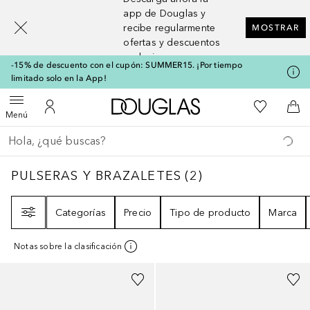
[navigation.slideout.screenreader]
app de Douglas y
recibe regularmente
MOSTRAR
ofertas y descuentos
exclusivos
-15% de descuento con el cupón: SUMMER15. ¡Por tiempo
limitado solo en la App!
A Douglas Home
Mi lista d
Abrir menú
Mi cuenta
A l
Menú
Regresar
Ejecutar búsqueda
PULSERAS Y BRAZALETES
2
RESULTADOS
PULSERAS Y BRAZALETES
(
2
)
Filtro
Categorías
Precio
Tipo de producto
Marca
Notas sobre la clasificación