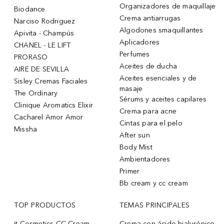
Organizadores de maquillaje
Biodance
Crema antiarrugas
Narciso Rodriguez
Algodones smaquillantes
Apivita - Champús
Aplicadores
CHANEL - LE LIFT
Perfumes
PRORASO
Aceites de ducha
AIRE DE SEVILLA
Aceites esenciales y de
Sisley Cremas Faciales
masaje
The Ordinary
Sérums y aceites capilares
Clinique Aromatics Elixir
Crema para acne
Cacharel Amor Amor
Cintas para el pelo
Missha
After sun
Body Mist
Ambientadores
Primer
Bb cream y cc cream
TOP PRODUCTOS
TEMAS PRINCIPALES
it Cosmetics CC Cream
Crema con ácido hialurónico