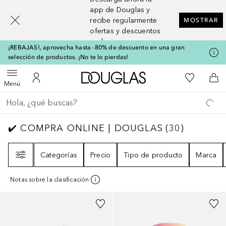
[navigation.slideout.screenreader]
app de Douglas y
recibe regularmente
MOSTRAR
ofertas y descuentos
exclusivos
¡REBAJAS!, aprovecha hasta -80% de descuento en una gran
selección de productos. ¡No te lo pierdas!
A Douglas Home
Mi lista d
Abrir menú
Mi cuenta
A l
Menú
Regresar
Ejecutar búsqueda
✔️ COMPRA ONLINE | DOUGLAS
30
RESULT
✔️ COMPRA ONLINE | DOUGLAS
(
30
)
Filtro
Categorías
Precio
Tipo de producto
Marca
Notas sobre la clasificación