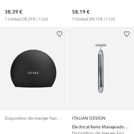
38,39 €
58,19 €
1
Unidad
 (
38,39 €
 / 
1
Un
)
1
Unidad
 (
58,19 €
 / 
1
Un
)
ITALIAN DESIGN
Dispositivo de masaje facial eléctrico
Electrical Items Masajeador Facial
Dispositivo de masaje facial eléctrico