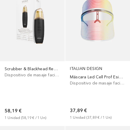
ITALIAN DESIGN
Scrubber & Blackhead Remover 9 in 1
Dispositivo de masaje facial eléctrico
Máscara Led Cell Prof Esional Estimulación
Dispositivo de masaje facial eléctrico
37,89 €
58,19 €
1
Unidad
 (
37,89 €
 / 
1
Un
)
1
Unidad
 (
58,19 €
 / 
1
Un
)