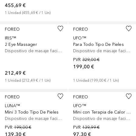
455,69 €
1
Unidad
 (
455,69 €
 / 
1
Un
)
FOREO
FOREO
IRIS™
UFO™
2 Eye Massager
Para Todo Tipo De Pieles
Dispositivo de masaje facial eléctrico
Dispositivo de masaje facial eléctrico
PVR
329,00 €
199,00 €
212,49 €
1
Unidad
 (
212,49 €
 / 
1
Un
)
1
Unidad
 (
199,00 €
 / 
1
Un
)
FOREO
FOREO
LUNA™
UFO™
Mini 3 Todo Tipo De Pieles
Mini con Terapia de Calor y Luz LED
Dispositivo de masaje facial eléctrico
Dispositivo de masaje facial eléctrico
PVR
199,00 €
PVR
139,99 €
139,30 €
97,30 €