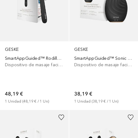
GESKE
GESKE
SmartAppGuided™ Rodillo facial sónico 4 en 1
SmartAppGuided™ Sonic Facial Brush | 5 in 1
Dispositivo de masaje facial eléctrico
Dispositivo de masaje facial eléctrico
48,19 €
38,19 €
1
Unidad
 (
48,19 €
 / 
1
Un
)
1
Unidad
 (
38,19 €
 / 
1
Un
)