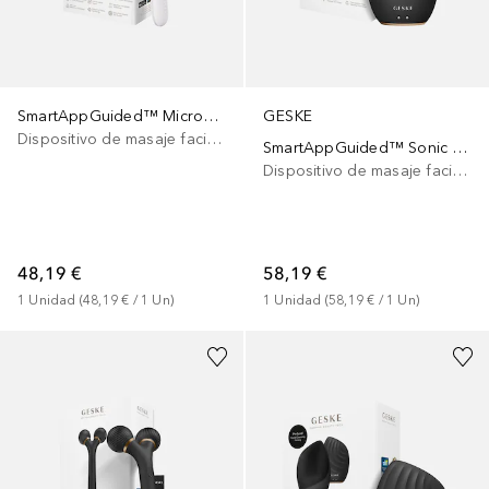
SmartAppGuided™ MicroNeedle Face Roller 9 in 1
GESKE
Dispositivo de masaje facial eléctrico
SmartAppGuided™ Sonic Thermo Facial Brush | 6 in 1
Dispositivo de masaje facial eléctrico
48,19 €
58,19 €
1
Unidad
 (
48,19 €
 / 
1
Un
)
1
Unidad
 (
58,19 €
 / 
1
Un
)