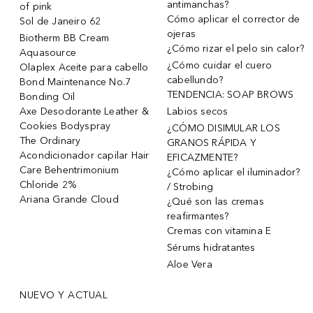
antimanchas?
of pink
Cómo aplicar el corrector de
Sol de Janeiro 62
ojeras
Biotherm BB Cream
¿Cómo rizar el pelo sin calor?
Aquasource
¿Cómo cuidar el cuero
Olaplex Aceite para cabello
cabellundo?
Bond Maintenance No.7
TENDENCIA: SOAP BROWS
Bonding Oil
Axe Desodorante Leather &
Labios secos
Cookies Bodyspray
¿CÓMO DISIMULAR LOS
The Ordinary
GRANOS RÁPIDA Y
Acondicionador capilar Hair
EFICAZMENTE?
Care Behentrimonium
¿Cómo aplicar el iluminador?
Chloride 2%
/ Strobing
Ariana Grande Cloud
¿Qué son las cremas
reafirmantes?
Cremas con vitamina E
Sérums hidratantes
Aloe Vera
NUEVO Y ACTUAL