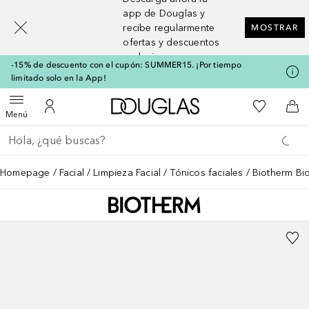
[navigation.slideout.screenreader]
app de Douglas y
recibe regularmente
MOSTRAR
ofertas y descuentos
exclusivos
-15% de descuento con el cupón: SUMMER15. ¡Por tiempo
limitado solo en la App!
A Douglas Home
Mi lista d
Abrir menú
Mi cuenta
A l
Menú
Regresar
Ejecutar búsqueda
Homepage
Facial
Limpieza Facial
Tónicos faciales
Biotherm Bio