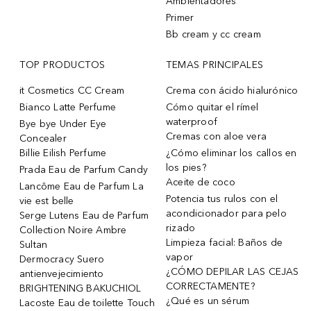
Ambientadores
Primer
Bb cream y cc cream
TOP PRODUCTOS
TEMAS PRINCIPALES
it Cosmetics CC Cream
Crema con ácido hialurónico
Bianco Latte Perfume
Cómo quitar el rímel
waterproof
Bye bye Under Eye
Cremas con aloe vera
Concealer
Billie Eilish Perfume
¿Cómo eliminar los callos en
los pies?
Prada Eau de Parfum Candy
Aceite de coco
Lancôme Eau de Parfum La
Potencia tus rulos con el
vie est belle
acondicionador para pelo
Serge Lutens Eau de Parfum
rizado
Collection Noire Ambre
Limpieza facial: Baños de
Sultan
vapor
Dermocracy Suero
¿CÓMO DEPILAR LAS CEJAS
antienvejecimiento
CORRECTAMENTE?
BRIGHTENING BAKUCHIOL
¿Qué es un sérum
Lacoste Eau de toilette Touch