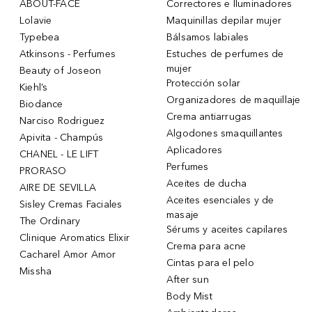
ABOUT-FACE
Correctores e Iluminadores
Lolavie
Maquinillas depilar mujer
Typebea
Bálsamos labiales
Atkinsons - Perfumes
Estuches de perfumes de
mujer
Beauty of Joseon
Protección solar
Kiehl’s
Organizadores de maquillaje
Biodance
Crema antiarrugas
Narciso Rodriguez
Algodones smaquillantes
Apivita - Champús
Aplicadores
CHANEL - LE LIFT
Perfumes
PRORASO
Aceites de ducha
AIRE DE SEVILLA
Aceites esenciales y de
Sisley Cremas Faciales
masaje
The Ordinary
Sérums y aceites capilares
Clinique Aromatics Elixir
Crema para acne
Cacharel Amor Amor
Cintas para el pelo
Missha
After sun
Body Mist