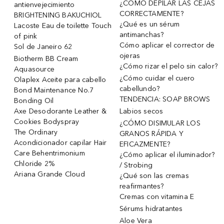
¿CÓMO DEPILAR LAS CEJAS
antienvejecimiento
CORRECTAMENTE?
BRIGHTENING BAKUCHIOL
¿Qué es un sérum
Lacoste Eau de toilette Touch
antimanchas?
of pink
Cómo aplicar el corrector de
Sol de Janeiro 62
ojeras
Biotherm BB Cream
¿Cómo rizar el pelo sin calor?
Aquasource
¿Cómo cuidar el cuero
Olaplex Aceite para cabello
cabellundo?
Bond Maintenance No.7
TENDENCIA: SOAP BROWS
Bonding Oil
Axe Desodorante Leather &
Labios secos
Cookies Bodyspray
¿CÓMO DISIMULAR LOS
The Ordinary
GRANOS RÁPIDA Y
Acondicionador capilar Hair
EFICAZMENTE?
Care Behentrimonium
¿Cómo aplicar el iluminador?
Chloride 2%
/ Strobing
Ariana Grande Cloud
¿Qué son las cremas
reafirmantes?
Cremas con vitamina E
Sérums hidratantes
Aloe Vera