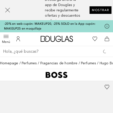
[navigation.slideout.screenreader]
app de Douglas y
recibe regularmente
MOSTRAR
ofertas y descuentos
exclusivos
-20% en web cupón: MAKEUP20, -25% SOLO en la App cupón:
MAKEUP25 en maquillaje
A Douglas Home
Mi lista d
Abrir menú
Mi cuenta
A l
Menú
Regresar
Ejecutar búsqueda
Homepage
Perfumes
Fragancias de hombre
Perfumes
Hugo Bo