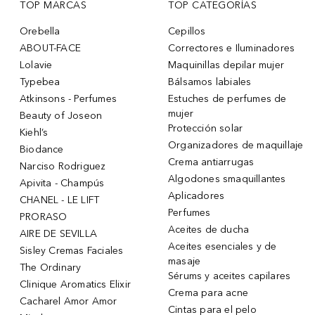
TOP MARCAS
TOP CATEGORÍAS
Orebella
Cepillos
ABOUT-FACE
Correctores e Iluminadores
Lolavie
Maquinillas depilar mujer
Typebea
Bálsamos labiales
Atkinsons - Perfumes
Estuches de perfumes de
mujer
Beauty of Joseon
Protección solar
Kiehl’s
Organizadores de maquillaje
Biodance
Crema antiarrugas
Narciso Rodriguez
Algodones smaquillantes
Apivita - Champús
Aplicadores
CHANEL - LE LIFT
Perfumes
PRORASO
Aceites de ducha
AIRE DE SEVILLA
Aceites esenciales y de
Sisley Cremas Faciales
masaje
The Ordinary
Sérums y aceites capilares
Clinique Aromatics Elixir
Crema para acne
Cacharel Amor Amor
Cintas para el pelo