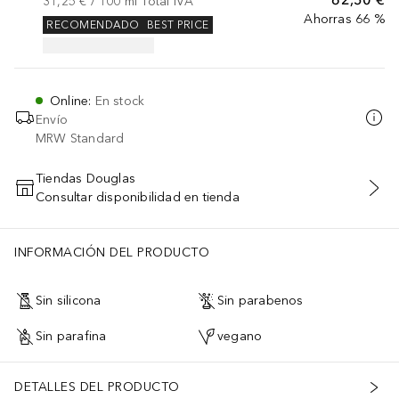
31,25 €
 / 
100
ml
Total IVA
Ahorras 66 %
RECOMENDADO
BEST PRICE
Online
:
En stock
Envío
MRW Standard
Tiendas Douglas
Consultar disponibilidad en tienda
AÑADIR AL CARRITO
INFORMACIÓN DEL PRODUCTO
Sin silicona
Sin parabenos
Sin parafina
vegano
DETALLES DEL PRODUCTO