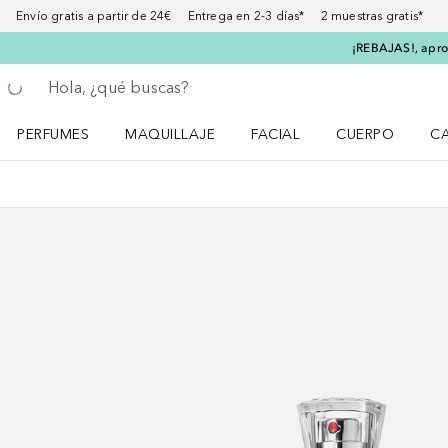
Envío gratis a partir de 24€ Entrega en 2-3 días* 2 muestras gratis*
¡REBAJAS!, aprov
Regresar
Ejecutar búsqueda
PERFUMES
MAQUILLAJE
FACIAL
CUERPO
C
Abrir menú Perfumes
Abrir menú Maquillaje
Abrir menú Facial
Abrir menú Cuer
Ab