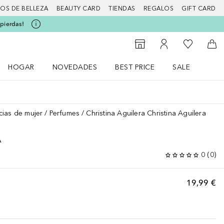
IOS DE BELLEZA
BEAUTY CARD
TIENDAS
REGALOS
GIFT CARD
 pierdas!
Mi lista d
Al Storefinder
Mi cuenta
A l
HOGAR
NOVEDADES
BEST PRICE
SALE
Abrir menú Hogar
Abrir menú Novedades
Abrir menú Sal
cias de mujer
Perfumes
Christina Aguilera Christina Aguilera
A
0
(
0
)
19,99 €