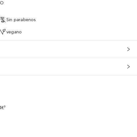
TO
Sin parabenos
vegano
s
4€³