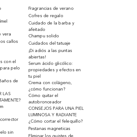
o
Fragrancias de verano
Cofres de regalo
ímel
Cuidado de la barba y
afeitado
e vera
Champu solido
os callos
Cuidados del tatuaje
¡Di adiós a las puntas
abiertas!
os con el
Serum ácido glicólico:
 para pelo
propiedades y efectos en
tu piel
 Baños de
Crema con colágeno,
¿cómo funcionan?
R LAS
Cómo quitar el
TAMENTE?
autobronceador
um
CONSEJOS PARA UNA PIEL
LUMINOSA Y RADIANTE
corrector
¿Cómo cortar el felequillo?
Pestanas magneticas
elo sin
Eliminar los quistes de