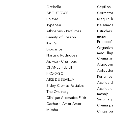
Orebella
Cepillos
ABOUT-FACE
Corrector
Lolavie
Maquinill
Typebea
Bálsamos
Atkinsons - Perfumes
Estuches
mujer
Beauty of Joseon
Protecció
Kiehl’s
Organiza
Biodance
maquillaj
Narciso Rodriguez
Crema an
Apivita - Champús
Algodone
CHANEL - LE LIFT
Aplicado
PRORASO
Perfumes
AIRE DE SEVILLA
Aceites 
Sisley Cremas Faciales
Aceites e
The Ordinary
masaje
Clinique Aromatics Elixir
Sérums y 
Cacharel Amor Amor
Crema pa
Missha
Cintas pa