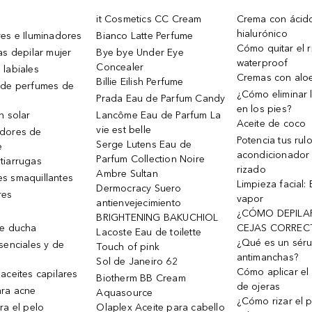
it Cosmetics CC Cream
Crema con ácid
hialurónico
es e Iluminadores
Bianco Latte Perfume
Cómo quitar el r
as depilar mujer
Bye bye Under Eye
waterproof
Concealer
 labiales
Cremas con alo
Billie Eilish Perfume
 de perfumes de
¿Cómo eliminar l
Prada Eau de Parfum Candy
en los pies?
n solar
Lancôme Eau de Parfum La
Aceite de coco
vie est belle
dores de
Potencia tus rul
Serge Lutens Eau de
e
acondicionador
Parfum Collection Noire
tiarrugas
rizado
Ambre Sultan
s smaquillantes
Limpieza facial:
Dermocracy Suero
res
vapor
antienvejecimiento
¿CÓMO DEPILA
BRIGHTENING BAKUCHIOL
de ducha
CEJAS CORREC
Lacoste Eau de toilette
¿Qué es un sér
senciales y de
Touch of pink
antimanchas?
Sol de Janeiro 62
Cómo aplicar el 
aceites capilares
Biotherm BB Cream
de ojeras
ra acne
Aquasource
¿Cómo rizar el p
ra el pelo
Olaplex Aceite para cabello