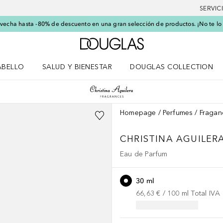
SERVIC
echa hasta -80% de descuento en una gran selección de productos. ¡No te lo
A Douglas Home
ABELLO
SALUD Y BIENESTAR
DOUGLAS COLLECTION
po
rir menú Cabello
Abrir menú Salud y bienestar
Homepage
Perfumes
Fragan
CHRISTINA AGUILER
Eau de Parfum
30 ml
66,63 €
 / 
100
ml
Total IVA