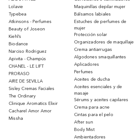
Lolavie
Maquinillas depilar mujer
Typebea
Bálsamos labiales
Atkinsons - Perfumes
Estuches de perfumes de
mujer
Beauty of Joseon
Protección solar
Kiehl’s
Organizadores de maquillaje
Biodance
Crema antiarrugas
Narciso Rodriguez
Algodones smaquillantes
Apivita - Champús
Aplicadores
CHANEL - LE LIFT
Perfumes
PRORASO
Aceites de ducha
AIRE DE SEVILLA
Aceites esenciales y de
Sisley Cremas Faciales
masaje
The Ordinary
Sérums y aceites capilares
Clinique Aromatics Elixir
Crema para acne
Cacharel Amor Amor
Cintas para el pelo
Missha
After sun
Body Mist
Ambientadores