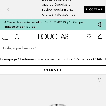
[navigation.slideout.screenreader]
app de Douglas y
recibe regularmente
MOSTRAR
ofertas y descuentos
exclusivos
-15% de descuento con el cupón: SUMMER15. ¡Por tiempo
limitado solo en la App!
A Douglas Home
Mi lista d
Abrir menú
Mi cuenta
A l
Menú
Regresar
Ejecutar búsqueda
Homepage
Perfumes
Fragancias de hombre
Perfumes
CHANEL