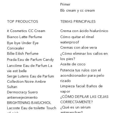
Primer
Bb cream y cc cream
TOP PRODUCTOS
TEMAS PRINCIPALES
it Cosmetics CC Cream
Crema con ácido hialurónico
Bianco Latte Perfume
Cómo quitar el rímel
waterproof
Bye bye Under Eye
Cremas con aloe vera
Concealer
Billie Eilish Perfume
¿Cómo eliminar los callos en
los pies?
Prada Eau de Parfum Candy
Aceite de coco
Lancôme Eau de Parfum La
Potencia tus rulos con el
vie est belle
acondicionador para pelo
Serge Lutens Eau de Parfum
rizado
Collection Noire Ambre
Limpieza facial: Baños de
Sultan
vapor
Dermocracy Suero
¿CÓMO DEPILAR LAS CEJAS
antienvejecimiento
CORRECTAMENTE?
BRIGHTENING BAKUCHIOL
¿Qué es un sérum
Lacoste Eau de toilette Touch
antimanchas?