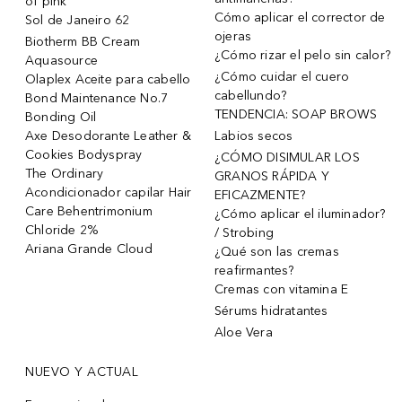
of pink
Cómo aplicar el corrector de
Sol de Janeiro 62
ojeras
Biotherm BB Cream
¿Cómo rizar el pelo sin calor?
Aquasource
¿Cómo cuidar el cuero
Olaplex Aceite para cabello
cabellundo?
Bond Maintenance No.7
TENDENCIA: SOAP BROWS
Bonding Oil
Axe Desodorante Leather &
Labios secos
Cookies Bodyspray
¿CÓMO DISIMULAR LOS
The Ordinary
GRANOS RÁPIDA Y
Acondicionador capilar Hair
EFICAZMENTE?
Care Behentrimonium
¿Cómo aplicar el iluminador?
Chloride 2%
/ Strobing
Ariana Grande Cloud
¿Qué son las cremas
reafirmantes?
Cremas con vitamina E
Sérums hidratantes
Aloe Vera
NUEVO Y ACTUAL