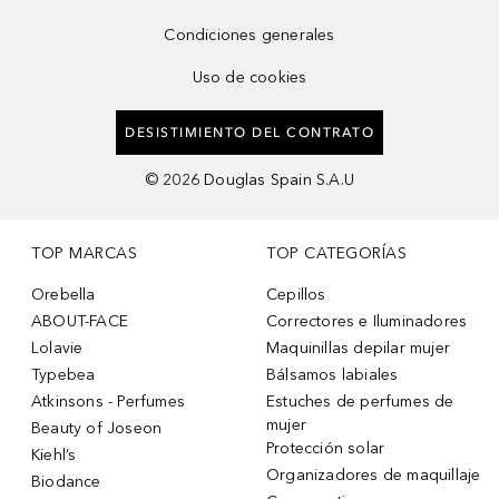
Condiciones generales
Uso de cookies
DESISTIMIENTO DEL CONTRATO
©
2026
Douglas Spain S.A.U
TOP MARCAS
TOP CATEGORÍAS
Orebella
Cepillos
ABOUT-FACE
Correctores e Iluminadores
Lolavie
Maquinillas depilar mujer
Typebea
Bálsamos labiales
Atkinsons - Perfumes
Estuches de perfumes de
mujer
Beauty of Joseon
Protección solar
Kiehl’s
Organizadores de maquillaje
Biodance