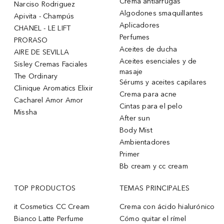
Crema antiarrugas
Narciso Rodriguez
Algodones smaquillantes
Apivita - Champús
Aplicadores
CHANEL - LE LIFT
Perfumes
PRORASO
Aceites de ducha
AIRE DE SEVILLA
Aceites esenciales y de
Sisley Cremas Faciales
masaje
The Ordinary
Sérums y aceites capilares
Clinique Aromatics Elixir
Crema para acne
Cacharel Amor Amor
Cintas para el pelo
Missha
After sun
Body Mist
Ambientadores
Primer
Bb cream y cc cream
TOP PRODUCTOS
TEMAS PRINCIPALES
it Cosmetics CC Cream
Crema con ácido hialurónico
Bianco Latte Perfume
Cómo quitar el rímel