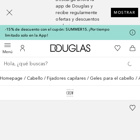
[navigation.slideout.screenreader]
app de Douglas y
recibe regularmente
MOSTRAR
ofertas y descuentos
exclusivos
-15% de descuento con el cupón: SUMMER15. ¡Por tiempo
limitado solo en la App!
A Douglas Home
Mi lista d
Abrir menú
Mi cuenta
A l
Menú
Regresar
Ejecutar búsqueda
Homepage
Cabello
Fijadores capilares
Geles para el cabello