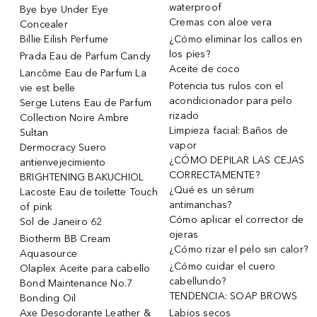
waterproof
Bye bye Under Eye
Cremas con aloe vera
Concealer
Billie Eilish Perfume
¿Cómo eliminar los callos en
los pies?
Prada Eau de Parfum Candy
Aceite de coco
Lancôme Eau de Parfum La
Potencia tus rulos con el
vie est belle
acondicionador para pelo
Serge Lutens Eau de Parfum
rizado
Collection Noire Ambre
Limpieza facial: Baños de
Sultan
vapor
Dermocracy Suero
¿CÓMO DEPILAR LAS CEJAS
antienvejecimiento
CORRECTAMENTE?
BRIGHTENING BAKUCHIOL
¿Qué es un sérum
Lacoste Eau de toilette Touch
antimanchas?
of pink
Cómo aplicar el corrector de
Sol de Janeiro 62
ojeras
Biotherm BB Cream
¿Cómo rizar el pelo sin calor?
Aquasource
¿Cómo cuidar el cuero
Olaplex Aceite para cabello
cabellundo?
Bond Maintenance No.7
TENDENCIA: SOAP BROWS
Bonding Oil
Axe Desodorante Leather &
Labios secos