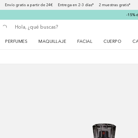
Envío gratis a partir de 24€ Entrega en 2-3 días* 2 muestras gratis*
-15% d
Regresar
Ejecutar búsqueda
PERFUMES
MAQUILLAJE
FACIAL
CUERPO
C
Abrir menú Perfumes
Abrir menú Maquillaje
Abrir menú Facial
Abrir menú Cuer
Ab