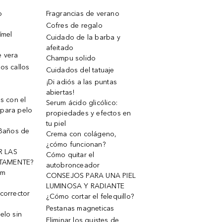
o
Fragrancias de verano
Cofres de regalo
ímel
Cuidado de la barba y
afeitado
e vera
Champu solido
os callos
Cuidados del tatuaje
¡Di adiós a las puntas
abiertas!
os con el
Serum ácido glicólico:
 para pelo
propiedades y efectos en
tu piel
 Baños de
Crema con colágeno,
¿cómo funcionan?
R LAS
Cómo quitar el
TAMENTE?
autobronceador
um
CONSEJOS PARA UNA PIEL
LUMINOSA Y RADIANTE
corrector
¿Cómo cortar el felequillo?
Pestanas magneticas
elo sin
Eliminar los quistes de