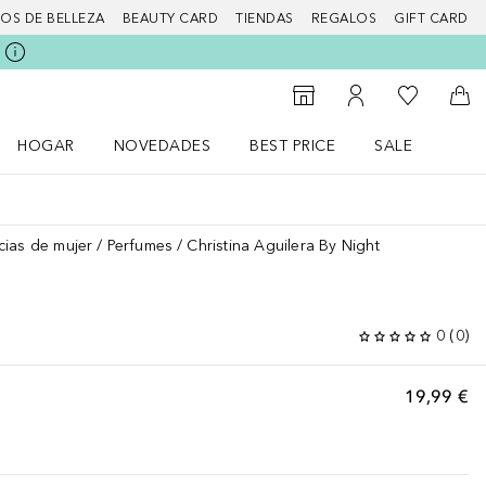
IOS DE BELLEZA
BEAUTY CARD
TIENDAS
REGALOS
GIFT CARD
Mi lista d
Al Storefinder
Mi cuenta
A l
HOGAR
NOVEDADES
BEST PRICE
SALE
Abrir menú Hogar
Abrir menú Novedades
Abrir menú Sal
cias de mujer
Perfumes
Christina Aguilera By Night
0
(
0
)
19,99 €