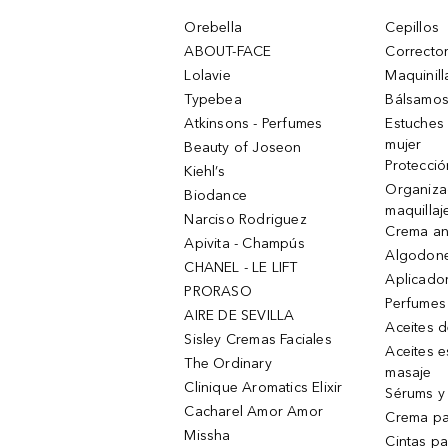
Orebella
Cepillos
ABOUT-FACE
Corrector
Lolavie
Maquinill
Typebea
Bálsamos
Atkinsons - Perfumes
Estuches
mujer
Beauty of Joseon
Protecció
Kiehl’s
Organiza
Biodance
maquillaj
Narciso Rodriguez
Crema an
Apivita - Champús
Algodone
CHANEL - LE LIFT
Aplicado
PRORASO
Perfumes
AIRE DE SEVILLA
Aceites 
Sisley Cremas Faciales
Aceites e
The Ordinary
masaje
Clinique Aromatics Elixir
Sérums y 
Cacharel Amor Amor
Crema pa
Missha
Cintas pa