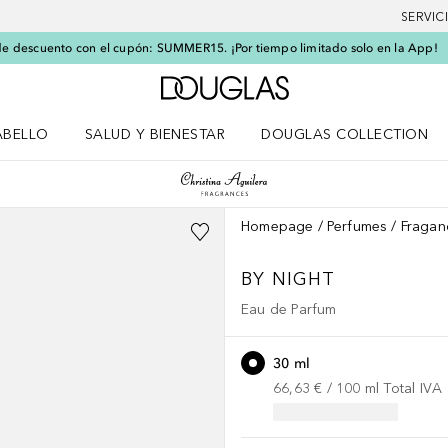
SERVIC
e descuento con el cupón: SUMMER15. ¡Por tiempo limitado solo en la App!
A Douglas Home
ABELLO
SALUD Y BIENESTAR
DOUGLAS COLLECTION
po
rir menú Cabello
Abrir menú Salud y bienestar
Homepage
Perfumes
Fragan
BY NIGHT
Eau de Parfum
30 ml
66,63 €
 / 
100
ml
Total IVA