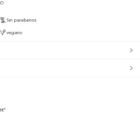
TO
Sin parabenos
vegano
s
4€³