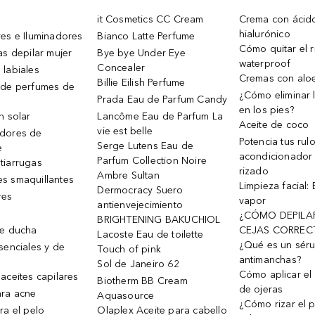
it Cosmetics CC Cream
Crema con ácid
hialurónico
es e Iluminadores
Bianco Latte Perfume
Cómo quitar el r
as depilar mujer
Bye bye Under Eye
waterproof
Concealer
 labiales
Cremas con alo
Billie Eilish Perfume
 de perfumes de
¿Cómo eliminar l
Prada Eau de Parfum Candy
en los pies?
n solar
Lancôme Eau de Parfum La
Aceite de coco
vie est belle
dores de
Potencia tus rul
Serge Lutens Eau de
e
acondicionador
Parfum Collection Noire
tiarrugas
rizado
Ambre Sultan
s smaquillantes
Limpieza facial:
Dermocracy Suero
res
vapor
antienvejecimiento
¿CÓMO DEPILA
BRIGHTENING BAKUCHIOL
de ducha
CEJAS CORREC
Lacoste Eau de toilette
¿Qué es un sér
senciales y de
Touch of pink
antimanchas?
Sol de Janeiro 62
Cómo aplicar el 
aceites capilares
Biotherm BB Cream
de ojeras
ra acne
Aquasource
¿Cómo rizar el p
ra el pelo
Olaplex Aceite para cabello