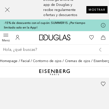
[navigation.slideout.screenreader]
app de Douglas y
recibe regularmente
MOSTRAR
ofertas y descuentos
exclusivos
-15% de descuento con el cupón: SUMMER15. ¡Por tiempo
limitado solo en la App!
A Douglas Home
Mi lista d
Abrir menú
Mi cuenta
A l
Menú
Regresar
Ejecutar búsqueda
Homepage
Facial
Contorno de ojos
Cremas de ojos
Eisenberg