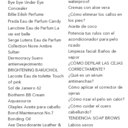
waterproof
Bye bye Under Eye
Cremas con aloe vera
Concealer
Billie Eilish Perfume
¿Cómo eliminar los callos en
los pies?
Prada Eau de Parfum Candy
Aceite de coco
Lancôme Eau de Parfum La
Potencia tus rulos con el
vie est belle
acondicionador para pelo
Serge Lutens Eau de Parfum
rizado
Collection Noire Ambre
Limpieza facial: Baños de
Sultan
vapor
Dermocracy Suero
¿CÓMO DEPILAR LAS CEJAS
antienvejecimiento
CORRECTAMENTE?
BRIGHTENING BAKUCHIOL
¿Qué es un sérum
Lacoste Eau de toilette Touch
antimanchas?
of pink
Cómo aplicar el corrector de
Sol de Janeiro 62
ojeras
Biotherm BB Cream
¿Cómo rizar el pelo sin calor?
Aquasource
¿Cómo cuidar el cuero
Olaplex Aceite para cabello
cabellundo?
Bond Maintenance No.7
TENDENCIA: SOAP BROWS
Bonding Oil
Axe Desodorante Leather &
Labios secos