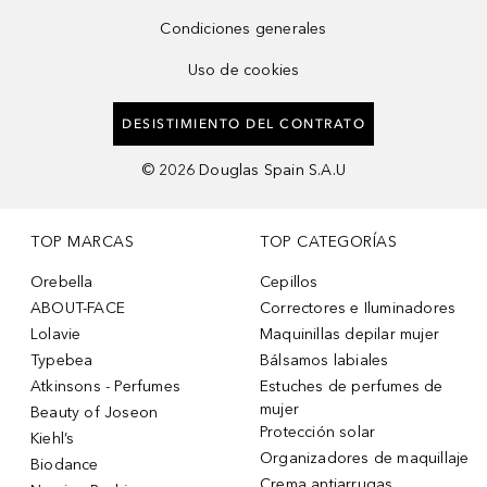
Condiciones generales
Uso de cookies
DESISTIMIENTO DEL CONTRATO
©
2026
Douglas Spain S.A.U
TOP MARCAS
TOP CATEGORÍAS
Orebella
Cepillos
ABOUT-FACE
Correctores e Iluminadores
Lolavie
Maquinillas depilar mujer
Typebea
Bálsamos labiales
Atkinsons - Perfumes
Estuches de perfumes de
mujer
Beauty of Joseon
Protección solar
Kiehl’s
Organizadores de maquillaje
Biodance
Crema antiarrugas