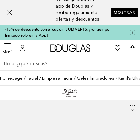
[navigation.slideout.screenreader]
app de Douglas y
recibe regularmente
MOSTRAR
ofertas y descuentos
exclusivos
-15% de descuento con el cupón: SUMMER15. ¡Por tiempo
limitado solo en la App!
A Douglas Home
Mi lista d
Abrir menú
Mi cuenta
A l
Menú
Regresar
Ejecutar búsqueda
Homepage
Facial
Limpieza Facial
Geles limpiadores
Kiehl’s Ult