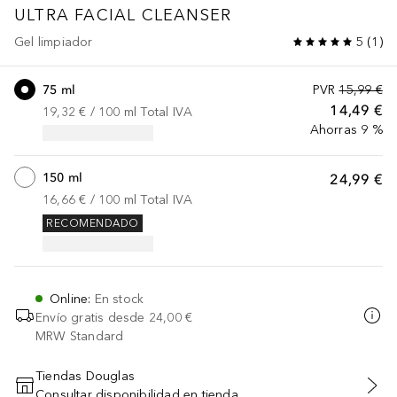
ULTRA FACIAL
CLEANSER
Gel limpiador
5
(
1
)
75 ml
PVR
15,99 €
14,49 €
19,32 €
 / 
100
ml
Total IVA
Ahorras 9 %
150 ml
24,99 €
16,66 €
 / 
100
ml
Total IVA
RECOMENDADO
Online
:
En stock
Envío gratis desde
24,00 €
MRW Standard
Tiendas Douglas
Consultar disponibilidad en tienda
AÑADIR AL CARRITO