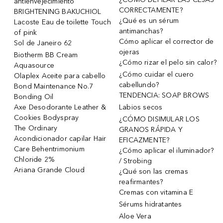
antienvejecimiento
CORRECTAMENTE?
BRIGHTENING BAKUCHIOL
¿Qué es un sérum
Lacoste Eau de toilette Touch
antimanchas?
of pink
Cómo aplicar el corrector de
Sol de Janeiro 62
ojeras
Biotherm BB Cream
¿Cómo rizar el pelo sin calor?
Aquasource
¿Cómo cuidar el cuero
Olaplex Aceite para cabello
cabellundo?
Bond Maintenance No.7
TENDENCIA: SOAP BROWS
Bonding Oil
Axe Desodorante Leather &
Labios secos
Cookies Bodyspray
¿CÓMO DISIMULAR LOS
The Ordinary
GRANOS RÁPIDA Y
Acondicionador capilar Hair
EFICAZMENTE?
Care Behentrimonium
¿Cómo aplicar el iluminador?
Chloride 2%
/ Strobing
Ariana Grande Cloud
¿Qué son las cremas
reafirmantes?
Cremas con vitamina E
Sérums hidratantes
Aloe Vera