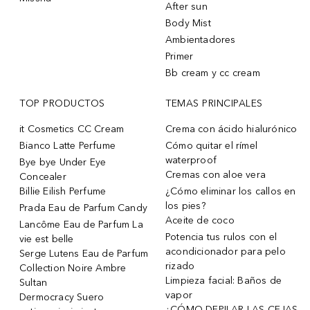
After sun
Body Mist
Ambientadores
Primer
Bb cream y cc cream
TOP PRODUCTOS
TEMAS PRINCIPALES
it Cosmetics CC Cream
Crema con ácido hialurónico
Bianco Latte Perfume
Cómo quitar el rímel
waterproof
Bye bye Under Eye
Cremas con aloe vera
Concealer
Billie Eilish Perfume
¿Cómo eliminar los callos en
los pies?
Prada Eau de Parfum Candy
Aceite de coco
Lancôme Eau de Parfum La
Potencia tus rulos con el
vie est belle
acondicionador para pelo
Serge Lutens Eau de Parfum
rizado
Collection Noire Ambre
Limpieza facial: Baños de
Sultan
vapor
Dermocracy Suero
¿CÓMO DEPILAR LAS CEJAS