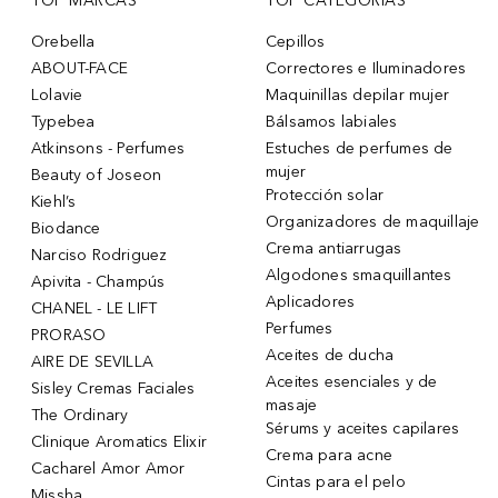
TOP MARCAS
TOP CATEGORÍAS
Orebella
Cepillos
ABOUT-FACE
Correctores e Iluminadores
Lolavie
Maquinillas depilar mujer
Typebea
Bálsamos labiales
Atkinsons - Perfumes
Estuches de perfumes de
mujer
Beauty of Joseon
Protección solar
Kiehl’s
Organizadores de maquillaje
Biodance
Crema antiarrugas
Narciso Rodriguez
Algodones smaquillantes
Apivita - Champús
Aplicadores
CHANEL - LE LIFT
Perfumes
PRORASO
Aceites de ducha
AIRE DE SEVILLA
Aceites esenciales y de
Sisley Cremas Faciales
masaje
The Ordinary
Sérums y aceites capilares
Clinique Aromatics Elixir
Crema para acne
Cacharel Amor Amor
Cintas para el pelo
Missha