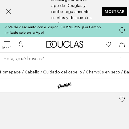
[navigation.slideout.screenreader]
app de Douglas y
recibe regularmente
MOSTRAR
ofertas y descuentos
exclusivos
-15% de descuento con el cupón: SUMMER15. ¡Por tiempo
limitado solo en la App!
A Douglas Home
Mi lista d
Abrir menú
Mi cuenta
A l
Menú
Regresar
Ejecutar búsqueda
Homepage
Cabello
Cuidado del cabello
Champús en seco
Ba