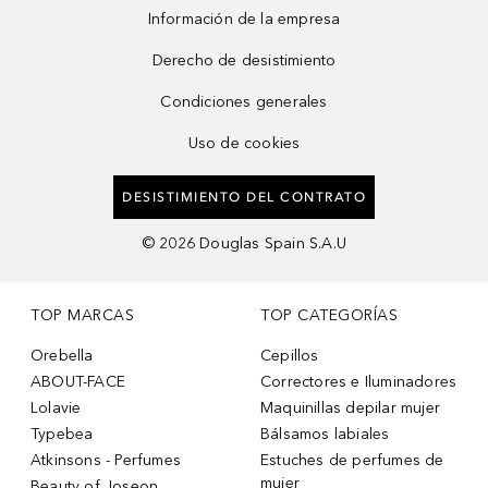
Información de la empresa
Derecho de desistimiento
Condiciones generales
Uso de cookies
DESISTIMIENTO DEL CONTRATO
©
2026
Douglas Spain S.A.U
TOP MARCAS
TOP CATEGORÍAS
Orebella
Cepillos
ABOUT-FACE
Correctores e Iluminadores
Lolavie
Maquinillas depilar mujer
Typebea
Bálsamos labiales
Atkinsons - Perfumes
Estuches de perfumes de
mujer
Beauty of Joseon