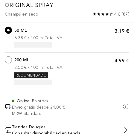
ORIGINAL SPRAY
Champú en seco
4.6
(
87
)
50 ML
3,19 €
6,38 €
 / 
100
ml
Total IVA
200 ML
4,99 €
2,50 €
 / 
100
ml
Total IVA
RECOMENDADO
Online
:
En stock
Envío gratis desde
24,00 €
MRW Standard
Tiendas Douglas
Consultar disponibilidad en tienda
AÑADIR AL CARRITO