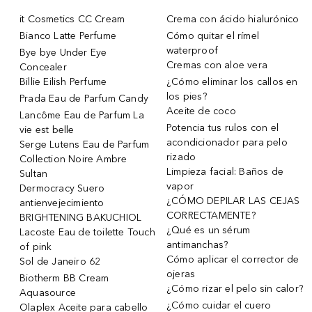
it Cosmetics CC Cream
Crema con ácido hialurónico
Bianco Latte Perfume
Cómo quitar el rímel
waterproof
Bye bye Under Eye
Cremas con aloe vera
Concealer
Billie Eilish Perfume
¿Cómo eliminar los callos en
los pies?
Prada Eau de Parfum Candy
Aceite de coco
Lancôme Eau de Parfum La
Potencia tus rulos con el
vie est belle
acondicionador para pelo
Serge Lutens Eau de Parfum
rizado
Collection Noire Ambre
Limpieza facial: Baños de
Sultan
vapor
Dermocracy Suero
¿CÓMO DEPILAR LAS CEJAS
antienvejecimiento
CORRECTAMENTE?
BRIGHTENING BAKUCHIOL
¿Qué es un sérum
Lacoste Eau de toilette Touch
antimanchas?
of pink
Cómo aplicar el corrector de
Sol de Janeiro 62
ojeras
Biotherm BB Cream
¿Cómo rizar el pelo sin calor?
Aquasource
¿Cómo cuidar el cuero
Olaplex Aceite para cabello