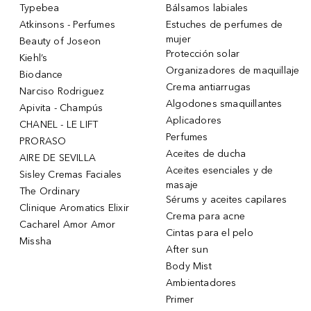
Typebea
Bálsamos labiales
Atkinsons - Perfumes
Estuches de perfumes de
mujer
Beauty of Joseon
Protección solar
Kiehl’s
Organizadores de maquillaje
Biodance
Crema antiarrugas
Narciso Rodriguez
Algodones smaquillantes
Apivita - Champús
Aplicadores
CHANEL - LE LIFT
Perfumes
PRORASO
Aceites de ducha
AIRE DE SEVILLA
Aceites esenciales y de
Sisley Cremas Faciales
masaje
The Ordinary
Sérums y aceites capilares
Clinique Aromatics Elixir
Crema para acne
Cacharel Amor Amor
Cintas para el pelo
Missha
After sun
Body Mist
Ambientadores
Primer