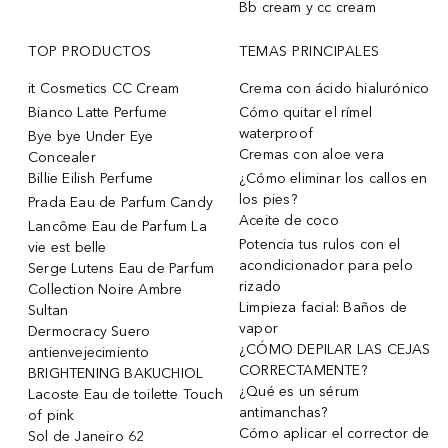
Bb cream y cc cream
TOP PRODUCTOS
TEMAS PRINCIPALES
it Cosmetics CC Cream
Crema con ácido hialurónico
Bianco Latte Perfume
Cómo quitar el rímel
waterproof
Bye bye Under Eye
Cremas con aloe vera
Concealer
Billie Eilish Perfume
¿Cómo eliminar los callos en
los pies?
Prada Eau de Parfum Candy
Aceite de coco
Lancôme Eau de Parfum La
Potencia tus rulos con el
vie est belle
acondicionador para pelo
Serge Lutens Eau de Parfum
rizado
Collection Noire Ambre
Limpieza facial: Baños de
Sultan
vapor
Dermocracy Suero
¿CÓMO DEPILAR LAS CEJAS
antienvejecimiento
CORRECTAMENTE?
BRIGHTENING BAKUCHIOL
¿Qué es un sérum
Lacoste Eau de toilette Touch
antimanchas?
of pink
Cómo aplicar el corrector de
Sol de Janeiro 62