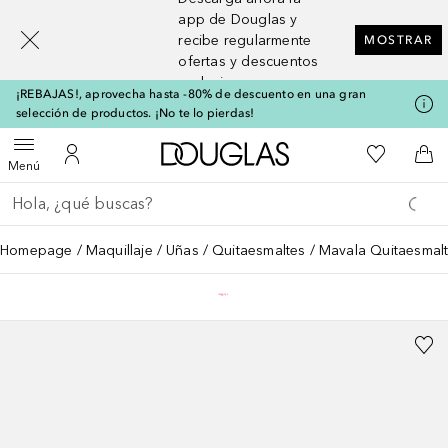
[navigation.slideout.screenreader]
app de Douglas y
recibe regularmente
MOSTRAR
ofertas y descuentos
exclusivos
¡REBAJAS!, aprovecha hasta -80% de descuento en una gran
selección de productos. ¡No te lo pierdas!
A Douglas Home
Mi lista d
Abrir menú
Mi cuenta
A l
Menú
Regresar
Ejecutar búsqueda
Homepage
Maquillaje
Uñas
Quitaesmaltes
Mavala Quitaesmalt