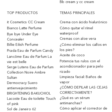
Bb cream y cc cream
TOP PRODUCTOS
TEMAS PRINCIPALES
it Cosmetics CC Cream
Crema con ácido hialurónico
Bianco Latte Perfume
Cómo quitar el rímel
waterproof
Bye bye Under Eye
Cremas con aloe vera
Concealer
Billie Eilish Perfume
¿Cómo eliminar los callos en
los pies?
Prada Eau de Parfum Candy
Aceite de coco
Lancôme Eau de Parfum La
Potencia tus rulos con el
vie est belle
acondicionador para pelo
Serge Lutens Eau de Parfum
rizado
Collection Noire Ambre
Limpieza facial: Baños de
Sultan
vapor
Dermocracy Suero
¿CÓMO DEPILAR LAS CEJAS
antienvejecimiento
CORRECTAMENTE?
BRIGHTENING BAKUCHIOL
¿Qué es un sérum
Lacoste Eau de toilette Touch
antimanchas?
of pink
Cómo aplicar el corrector de
Sol de Janeiro 62