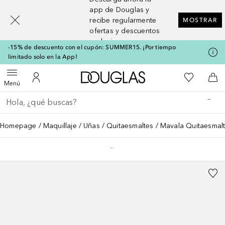
[navigation.slideout.screenreader]
app de Douglas y
recibe regularmente
MOSTRAR
ofertas y descuentos
exclusivos
-15% de descuento con el cupón: SUMMER15. ¡Por tiempo
limitado solo en la App!
A Douglas Home
Mi lista d
Abrir menú
Mi cuenta
A l
Menú
Regresar
Ejecutar búsqueda
Homepage
Maquillaje
Uñas
Quitaesmaltes
Mavala Quitaesmalt