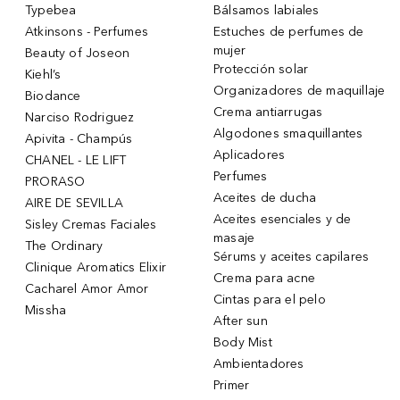
Typebea
Bálsamos labiales
Atkinsons - Perfumes
Estuches de perfumes de
mujer
Beauty of Joseon
Protección solar
Kiehl’s
Organizadores de maquillaje
Biodance
Crema antiarrugas
Narciso Rodriguez
Algodones smaquillantes
Apivita - Champús
Aplicadores
CHANEL - LE LIFT
Perfumes
PRORASO
Aceites de ducha
AIRE DE SEVILLA
Aceites esenciales y de
Sisley Cremas Faciales
masaje
The Ordinary
Sérums y aceites capilares
Clinique Aromatics Elixir
Crema para acne
Cacharel Amor Amor
Cintas para el pelo
Missha
After sun
Body Mist
Ambientadores
Primer