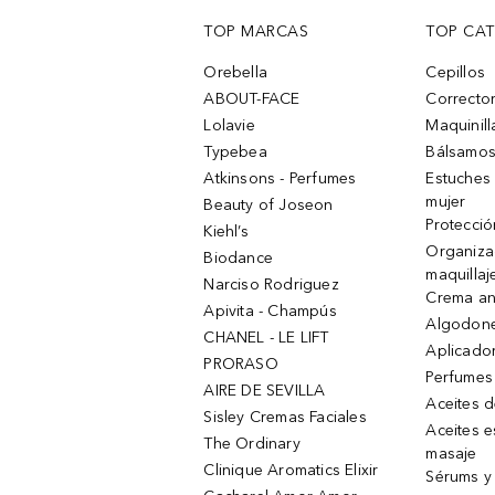
TOP MARCAS
TOP CA
Orebella
Cepillos
ABOUT-FACE
Corrector
Lolavie
Maquinill
Typebea
Bálsamos
Atkinsons - Perfumes
Estuches
mujer
Beauty of Joseon
Protecció
Kiehl’s
Organiza
Biodance
maquillaj
Narciso Rodriguez
Crema an
Apivita - Champús
Algodone
CHANEL - LE LIFT
Aplicado
PRORASO
Perfumes
AIRE DE SEVILLA
Aceites 
Sisley Cremas Faciales
Aceites e
The Ordinary
masaje
Clinique Aromatics Elixir
Sérums y 