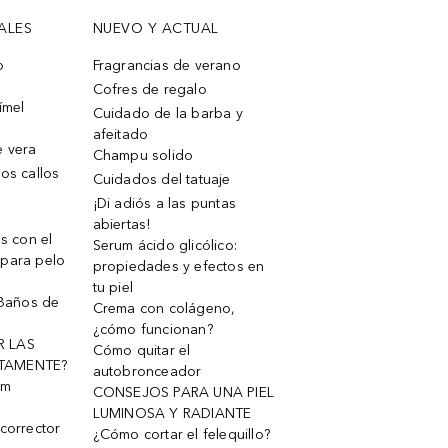
ALES
NUEVO Y ACTUAL
o
Fragrancias de verano
Cofres de regalo
ímel
Cuidado de la barba y
afeitado
e vera
Champu solido
os callos
Cuidados del tatuaje
¡Di adiós a las puntas
abiertas!
os con el
Serum ácido glicólico:
 para pelo
propiedades y efectos en
tu piel
 Baños de
Crema con colágeno,
¿cómo funcionan?
R LAS
Cómo quitar el
TAMENTE?
autobronceador
um
CONSEJOS PARA UNA PIEL
LUMINOSA Y RADIANTE
corrector
¿Cómo cortar el felequillo?