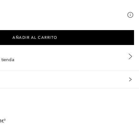
AÑADIR AL CARRITO
 tienda
s
4€³