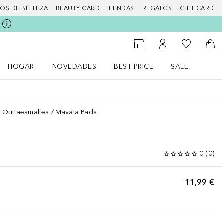
IOS DE BELLEZA
BEAUTY CARD
TIENDAS
REGALOS
GIFT CARD
Mi lista d
Al Storefinder
Mi cuenta
A l
HOGAR
NOVEDADES
BEST PRICE
SALE
Abrir menú Hogar
Abrir menú Novedades
Abrir menú Sal
Quitaesmaltes
Mavala Pads
0
(
0
)
11,99 €