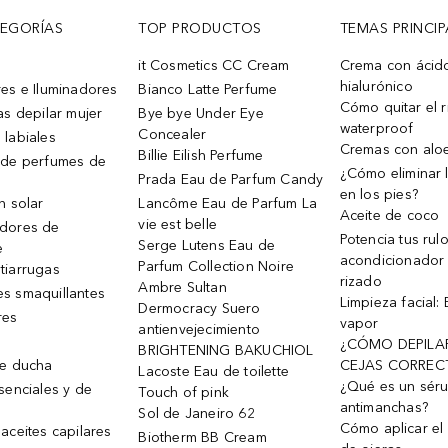
TEGORÍAS
TOP PRODUCTOS
TEMAS PRINCIP
it Cosmetics CC Cream
Crema con ácid
hialurónico
es e Iluminadores
Bianco Latte Perfume
Cómo quitar el r
as depilar mujer
Bye bye Under Eye
waterproof
Concealer
 labiales
Cremas con alo
Billie Eilish Perfume
 de perfumes de
¿Cómo eliminar l
Prada Eau de Parfum Candy
en los pies?
n solar
Lancôme Eau de Parfum La
Aceite de coco
vie est belle
dores de
Potencia tus rul
Serge Lutens Eau de
e
acondicionador
Parfum Collection Noire
tiarrugas
rizado
Ambre Sultan
s smaquillantes
Limpieza facial:
Dermocracy Suero
res
vapor
antienvejecimiento
¿CÓMO DEPILA
BRIGHTENING BAKUCHIOL
de ducha
CEJAS CORREC
Lacoste Eau de toilette
¿Qué es un sér
senciales y de
Touch of pink
antimanchas?
Sol de Janeiro 62
Cómo aplicar el 
aceites capilares
Biotherm BB Cream