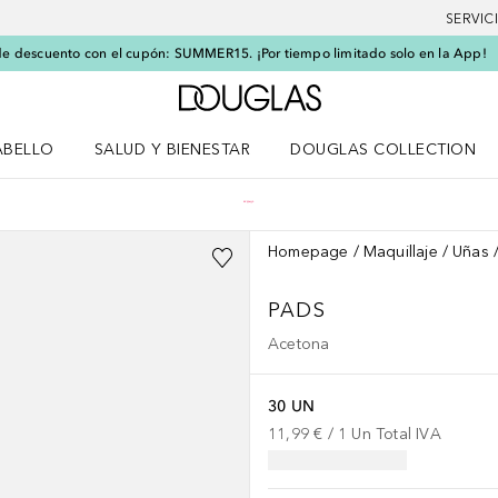
SERVIC
e descuento con el cupón: SUMMER15. ¡Por tiempo limitado solo en la App!
A Douglas Home
ABELLO
SALUD Y BIENESTAR
DOUGLAS COLLECTION
po
rir menú Cabello
Abrir menú Salud y bienestar
Homepage
Maquillaje
Uñas
PADS
Acetona
30 UN
11,99 €
 / 
1
Un
Total IVA