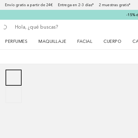
Envío gratis a partir de 24€ Entrega en 2-3 días* 2 muestras gratis*
-15% d
Regresar
Ejecutar búsqueda
PERFUMES
MAQUILLAJE
FACIAL
CUERPO
C
Abrir menú Perfumes
Abrir menú Maquillaje
Abrir menú Facial
Abrir menú Cuer
Ab