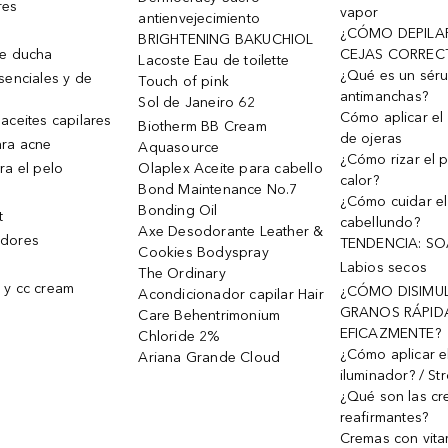
res
vapor
antienvejecimiento
¿CÓMO DEPILA
BRIGHTENING BAKUCHIOL
de ducha
CEJAS CORREC
Lacoste Eau de toilette
¿Qué es un sér
senciales y de
Touch of pink
antimanchas?
Sol de Janeiro 62
Cómo aplicar el 
aceites capilares
Biotherm BB Cream
de ojeras
ra acne
Aquasource
¿Cómo rizar el p
ra el pelo
Olaplex Aceite para cabello
calor?
Bond Maintenance No.7
¿Cómo cuidar el
Bonding Oil
t
cabellundo?
Axe Desodorante Leather &
dores
TENDENCIA: S
Cookies Bodyspray
Labios secos
The Ordinary
 y cc cream
¿CÓMO DISIMU
Acondicionador capilar Hair
GRANOS RÁPID
Care Behentrimonium
EFICAZMENTE?
Chloride 2%
¿Cómo aplicar e
Ariana Grande Cloud
iluminador? / St
¿Qué son las c
reafirmantes?
Cremas con vita