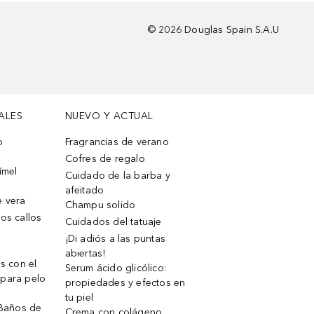
©
2026
Douglas Spain S.A.U
ALES
NUEVO Y ACTUAL
o
Fragrancias de verano
Cofres de regalo
ímel
Cuidado de la barba y
afeitado
e vera
Champu solido
os callos
Cuidados del tatuaje
¡Di adiós a las puntas
abiertas!
os con el
Serum ácido glicólico:
 para pelo
propiedades y efectos en
tu piel
 Baños de
Crema con colágeno,