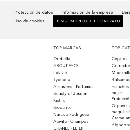
Protección de datos
Información de la empresa
Dere
Uso de cookies
DESISTIMIENTO DEL CONTRATO
TOP MARCAS
TOP CA
Orebella
Cepillos
ABOUT-FACE
Corrector
Lolavie
Maquinill
Typebea
Bálsamos
Atkinsons - Perfumes
Estuches
mujer
Beauty of Joseon
Protecció
Kiehl’s
Organiza
Biodance
maquillaj
Narciso Rodriguez
Crema an
Apivita - Champús
Algodone
CHANEL - LE LIFT