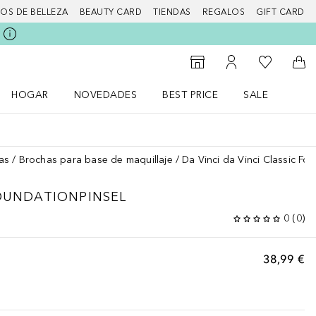
IOS DE BELLEZA
BEAUTY CARD
TIENDAS
REGALOS
GIFT CARD
Mi lista d
Al Storefinder
Mi cuenta
A l
HOGAR
NOVEDADES
BEST PRICE
SALE
Abrir menú Hogar
Abrir menú Novedades
Abrir menú Sal
as
Brochas para base de maquillaje
Da Vinci da Vinci Classic Fo
OUNDATIONPINSEL
0
(
0
)
38,99 €