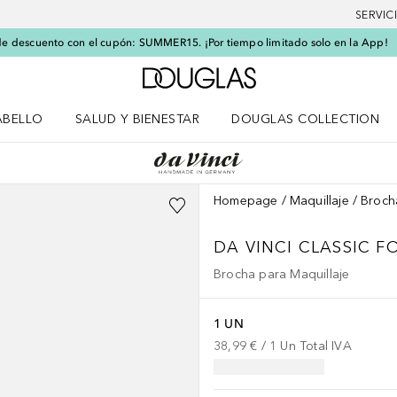
SERVIC
e descuento con el cupón: SUMMER15. ¡Por tiempo limitado solo en la App!
A Douglas Home
ABELLO
SALUD Y BIENESTAR
DOUGLAS COLLECTION
po
rir menú Cabello
Abrir menú Salud y bienestar
Homepage
Maquillaje
Broch
DA VINCI CLASSIC
F
Brocha para Maquillaje
1 UN
38,99 €
 / 
1
Un
Total IVA