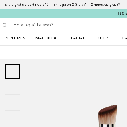
Envío gratis a partir de 24€ Entrega en 2-3 días* 2 muestras gratis*
-15% d
Regresar
Ejecutar búsqueda
PERFUMES
MAQUILLAJE
FACIAL
CUERPO
C
Abrir menú Perfumes
Abrir menú Maquillaje
Abrir menú Facial
Abrir menú Cuer
Ab