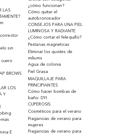
¿cómo funcionan?
R LAS
Cómo quitar el
TAMENTE?
autobronceador
um
CONSEJOS PARA UNA PIEL
LUMINOSA Y RADIANTE
corrector
¿Cómo cortar el felequillo?
Pestanas magneticas
elo sin
Eliminar los quistes de
miliums
 cuero
Agua de colonia
Piel Grasa
OAP BROWS
MAQUILLAJE PARA
PRINCIPIANTES
LAR LOS
Cómo hacer bombas de
A Y
baño: DYI
CUPEROSIS
l
Cosméticos para el verano
robing
Fragancias de verano para
remas
mujeres
Fragancias de verano para
mina E