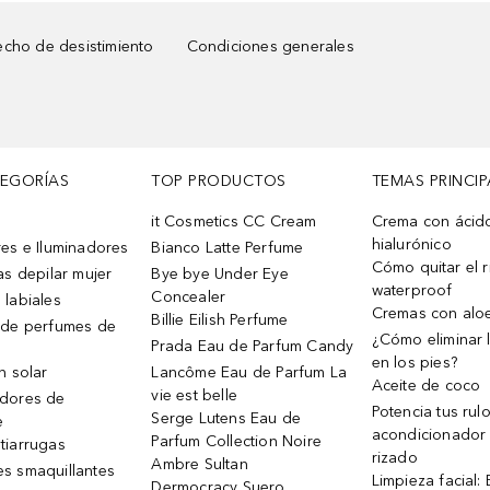
cho de desistimiento
Condiciones generales
TEGORÍAS
TOP PRODUCTOS
TEMAS PRINCIP
it Cosmetics CC Cream
Crema con ácid
hialurónico
es e Iluminadores
Bianco Latte Perfume
Cómo quitar el r
as depilar mujer
Bye bye Under Eye
waterproof
Concealer
 labiales
Cremas con alo
Billie Eilish Perfume
 de perfumes de
¿Cómo eliminar l
Prada Eau de Parfum Candy
en los pies?
n solar
Lancôme Eau de Parfum La
Aceite de coco
vie est belle
dores de
Potencia tus rul
Serge Lutens Eau de
e
acondicionador
Parfum Collection Noire
tiarrugas
rizado
Ambre Sultan
s smaquillantes
Limpieza facial:
Dermocracy Suero