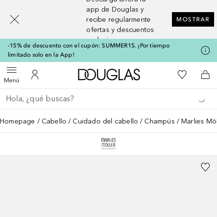
[navigation.slideout.screenreader]
app de Douglas y
recibe regularmente
MOSTRAR
ofertas y descuentos
exclusivos
-15% de descuento con el cupón: SUMMER15. ¡Por tiempo
limitado solo en la App!
A Douglas Home
Mi lista d
Abrir menú
Mi cuenta
A l
Menú
Regresar
Ejecutar búsqueda
Homepage
Cabello
Cuidado del cabello
Champús
Marlies Mö