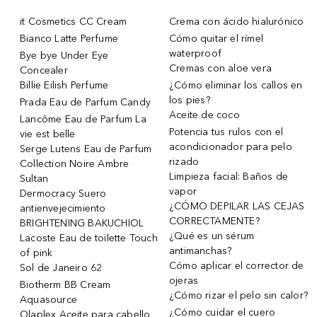
it Cosmetics CC Cream
Crema con ácido hialurónico
Bianco Latte Perfume
Cómo quitar el rímel
waterproof
Bye bye Under Eye
Cremas con aloe vera
Concealer
Billie Eilish Perfume
¿Cómo eliminar los callos en
los pies?
Prada Eau de Parfum Candy
Aceite de coco
Lancôme Eau de Parfum La
Potencia tus rulos con el
vie est belle
acondicionador para pelo
Serge Lutens Eau de Parfum
rizado
Collection Noire Ambre
Limpieza facial: Baños de
Sultan
vapor
Dermocracy Suero
¿CÓMO DEPILAR LAS CEJAS
antienvejecimiento
CORRECTAMENTE?
BRIGHTENING BAKUCHIOL
¿Qué es un sérum
Lacoste Eau de toilette Touch
antimanchas?
of pink
Cómo aplicar el corrector de
Sol de Janeiro 62
ojeras
Biotherm BB Cream
¿Cómo rizar el pelo sin calor?
Aquasource
¿Cómo cuidar el cuero
Olaplex Aceite para cabello