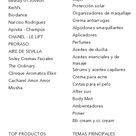
Beauty of Joseon
Protección solar
Kiehl’s
Organizadores de maquillaje
Biodance
Crema antiarrugas
Narciso Rodriguez
Algodones smaquillantes
Apivita - Champús
Aplicadores
CHANEL - LE LIFT
Perfumes
PRORASO
Aceites de ducha
AIRE DE SEVILLA
Aceites esenciales y de
Sisley Cremas Faciales
masaje
The Ordinary
Sérums y aceites capilares
Clinique Aromatics Elixir
Crema para acne
Cacharel Amor Amor
Cintas para el pelo
Missha
After sun
Body Mist
Ambientadores
Primer
Bb cream y cc cream
TOP PRODUCTOS
TEMAS PRINCIPALES