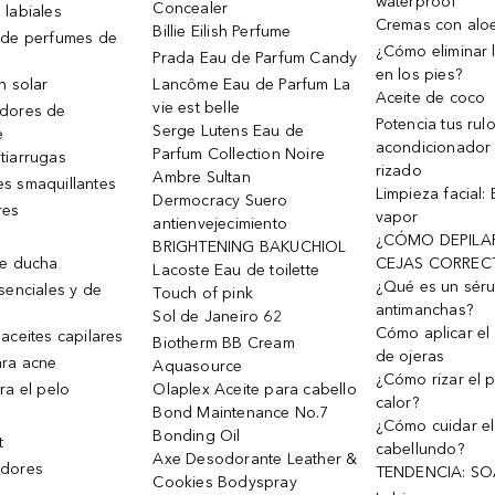
waterproof
Concealer
 labiales
Cremas con alo
Billie Eilish Perfume
 de perfumes de
¿Cómo eliminar l
Prada Eau de Parfum Candy
en los pies?
n solar
Lancôme Eau de Parfum La
Aceite de coco
vie est belle
dores de
Potencia tus rul
Serge Lutens Eau de
e
acondicionador
Parfum Collection Noire
tiarrugas
rizado
Ambre Sultan
s smaquillantes
Limpieza facial:
Dermocracy Suero
res
vapor
antienvejecimiento
¿CÓMO DEPILA
BRIGHTENING BAKUCHIOL
de ducha
CEJAS CORREC
Lacoste Eau de toilette
¿Qué es un sér
senciales y de
Touch of pink
antimanchas?
Sol de Janeiro 62
Cómo aplicar el 
aceites capilares
Biotherm BB Cream
de ojeras
ra acne
Aquasource
¿Cómo rizar el p
ra el pelo
Olaplex Aceite para cabello
calor?
Bond Maintenance No.7
¿Cómo cuidar el
Bonding Oil
t
cabellundo?
Axe Desodorante Leather &
dores
TENDENCIA: S
Cookies Bodyspray