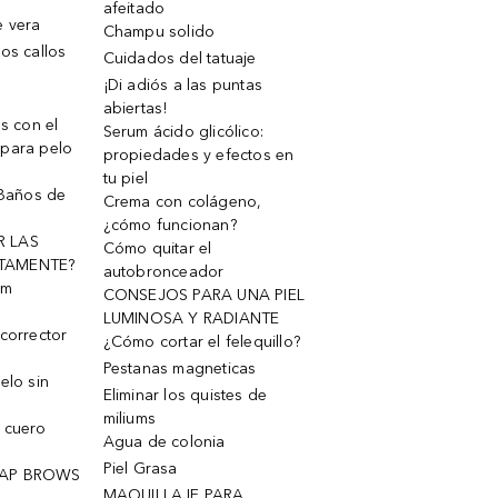
afeitado
e vera
Champu solido
os callos
Cuidados del tatuaje
¡Di adiós a las puntas
abiertas!
os con el
Serum ácido glicólico:
 para pelo
propiedades y efectos en
tu piel
 Baños de
Crema con colágeno,
¿cómo funcionan?
R LAS
Cómo quitar el
TAMENTE?
autobronceador
um
CONSEJOS PARA UNA PIEL
LUMINOSA Y RADIANTE
corrector
¿Cómo cortar el felequillo?
Pestanas magneticas
elo sin
Eliminar los quistes de
miliums
 cuero
Agua de colonia
Piel Grasa
OAP BROWS
MAQUILLAJE PARA