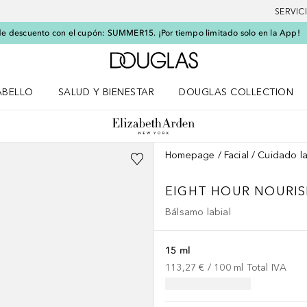
SERVIC
e descuento con el cupón: SUMMER15. ¡Por tiempo limitado solo en la App!
A Douglas Home
ABELLO
SALUD Y BIENESTAR
DOUGLAS COLLECTION
po
rir menú Cabello
Abrir menú Salud y bienestar
Homepage
Facial
Cuidado la
EIGHT HOUR
NOURIS
Bálsamo labial
15 ml
113,27 €
 / 
100
ml
Total IVA