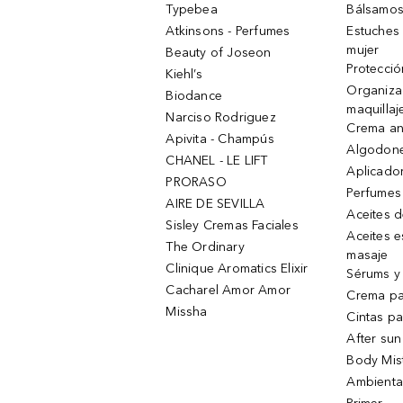
Typebea
Bálsamos
Atkinsons - Perfumes
Estuches
mujer
Beauty of Joseon
Protecció
Kiehl’s
Organiza
Biodance
maquillaj
Narciso Rodriguez
Crema an
Apivita - Champús
Algodone
CHANEL - LE LIFT
Aplicado
PRORASO
Perfumes
AIRE DE SEVILLA
Aceites 
Sisley Cremas Faciales
Aceites e
The Ordinary
masaje
Clinique Aromatics Elixir
Sérums y 
Cacharel Amor Amor
Crema pa
Missha
Cintas pa
After sun
Body Mis
Ambienta