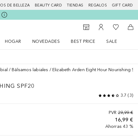
IOS DE BELLEZA
BEAUTY CARD
TIENDAS
REGALOS
GIFT CARD
Mi lista d
Al Storefinder
Mi cuenta
A l
HOGAR
NOVEDADES
BEST PRICE
SALE
Abrir menú Hogar
Abrir menú Novedades
Abrir menú Sal
bial
Bálsamos labiales
Elizabeth Arden Eight Hour Nourishing SP
HING SPF20
3.7
(
3
)
PVR
29,99 €
16,99 €
Ahorras 43 %