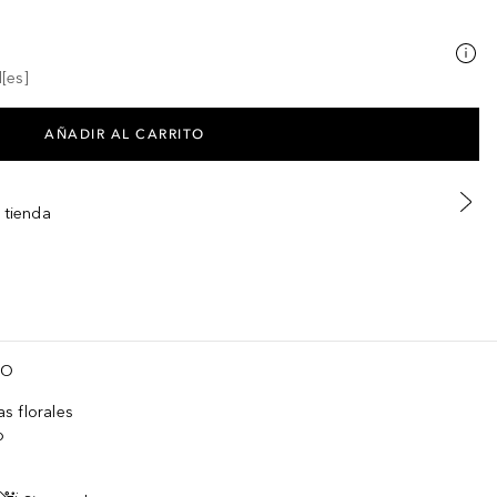
[es]
AÑADIR AL CARRITO
 tienda
TO
s florales
o