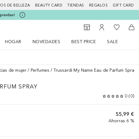
IOS DE BELLEZA
BEAUTY CARD
TIENDAS
REGALOS
GIFT CARD
 pierdas!
Mi lista d
Al Storefinder
Mi cuenta
A l
HOGAR
NOVEDADES
BEST PRICE
SALE
Abrir menú Hogar
Abrir menú Novedades
Abrir menú Sal
cias de mujer
Perfumes
Trussardi My Name Eau de Parfum Spray
ARFUM SPRAY
0
(
0
)
55,99 €
Ahorras 6 %