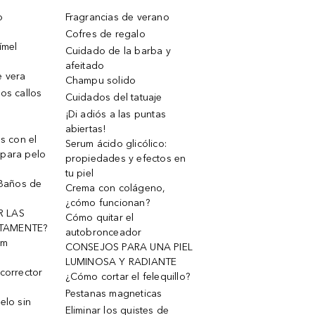
o
Fragrancias de verano
Cofres de regalo
ímel
Cuidado de la barba y
afeitado
e vera
Champu solido
os callos
Cuidados del tatuaje
¡Di adiós a las puntas
abiertas!
os con el
Serum ácido glicólico:
 para pelo
propiedades y efectos en
tu piel
 Baños de
Crema con colágeno,
¿cómo funcionan?
R LAS
Cómo quitar el
TAMENTE?
autobronceador
um
CONSEJOS PARA UNA PIEL
LUMINOSA Y RADIANTE
corrector
¿Cómo cortar el felequillo?
Pestanas magneticas
elo sin
Eliminar los quistes de