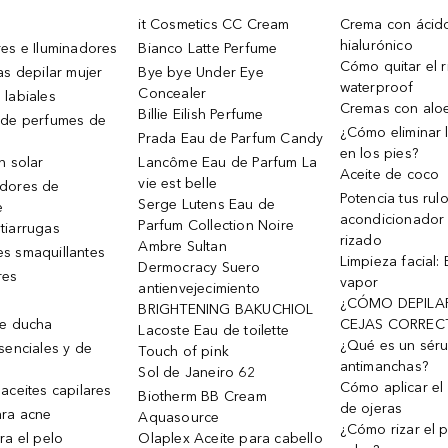
it Cosmetics CC Cream
Crema con ácid
hialurónico
es e Iluminadores
Bianco Latte Perfume
Cómo quitar el r
as depilar mujer
Bye bye Under Eye
waterproof
Concealer
 labiales
Cremas con alo
Billie Eilish Perfume
 de perfumes de
¿Cómo eliminar l
Prada Eau de Parfum Candy
en los pies?
n solar
Lancôme Eau de Parfum La
Aceite de coco
vie est belle
dores de
Potencia tus rul
Serge Lutens Eau de
e
acondicionador
Parfum Collection Noire
tiarrugas
rizado
Ambre Sultan
s smaquillantes
Limpieza facial:
Dermocracy Suero
res
vapor
antienvejecimiento
¿CÓMO DEPILA
BRIGHTENING BAKUCHIOL
de ducha
CEJAS CORREC
Lacoste Eau de toilette
¿Qué es un sér
senciales y de
Touch of pink
antimanchas?
Sol de Janeiro 62
Cómo aplicar el 
aceites capilares
Biotherm BB Cream
de ojeras
ra acne
Aquasource
¿Cómo rizar el p
ra el pelo
Olaplex Aceite para cabello