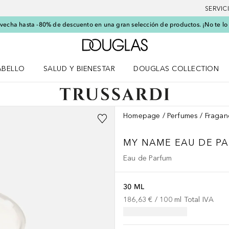
SERVIC
echa hasta -80% de descuento en una gran selección de productos. ¡No te lo
A Douglas Home
ABELLO
SALUD Y BIENESTAR
DOUGLAS COLLECTION
po
rir menú Cabello
Abrir menú Salud y bienestar
Homepage
Perfumes
Fragan
MY NAME
EAU DE P
Eau de Parfum
30 ML
186,63 €
 / 
100
ml
Total IVA