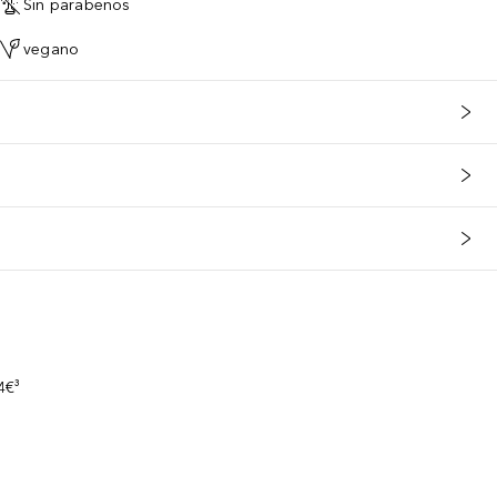
Sin parabenos
vegano
s
4€³