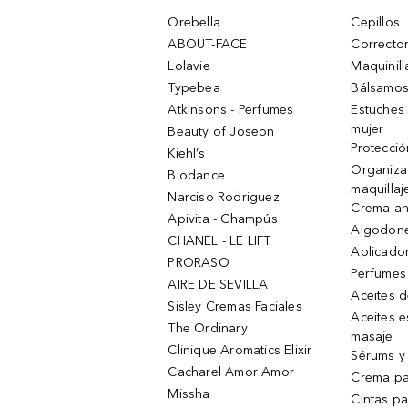
Orebella
Cepillos
ABOUT-FACE
Corrector
Lolavie
Maquinill
Typebea
Bálsamos
Atkinsons - Perfumes
Estuches
mujer
Beauty of Joseon
Protecció
Kiehl’s
Organiza
Biodance
maquillaj
Narciso Rodriguez
Crema an
Apivita - Champús
Algodone
CHANEL - LE LIFT
Aplicado
PRORASO
Perfumes
AIRE DE SEVILLA
Aceites 
Sisley Cremas Faciales
Aceites e
The Ordinary
masaje
Clinique Aromatics Elixir
Sérums y 
Cacharel Amor Amor
Crema pa
Missha
Cintas pa