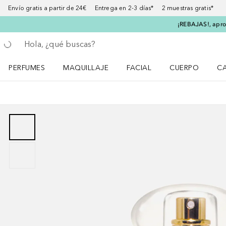
Envío gratis a partir de 24€ Entrega en 2-3 días* 2 muestras gratis*
¡REBAJAS!, aprov
Regresar
Ejecutar búsqueda
PERFUMES
MAQUILLAJE
FACIAL
CUERPO
C
Abrir menú Perfumes
Abrir menú Maquillaje
Abrir menú Facial
Abrir menú Cuer
Ab