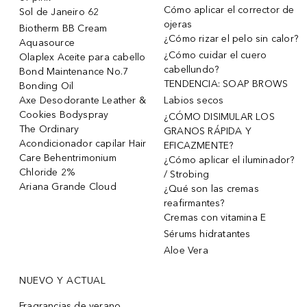
Cómo aplicar el corrector de
Sol de Janeiro 62
ojeras
Biotherm BB Cream
¿Cómo rizar el pelo sin calor?
Aquasource
¿Cómo cuidar el cuero
Olaplex Aceite para cabello
cabellundo?
Bond Maintenance No.7
TENDENCIA: SOAP BROWS
Bonding Oil
Axe Desodorante Leather &
Labios secos
Cookies Bodyspray
¿CÓMO DISIMULAR LOS
The Ordinary
GRANOS RÁPIDA Y
Acondicionador capilar Hair
EFICAZMENTE?
Care Behentrimonium
¿Cómo aplicar el iluminador?
Chloride 2%
/ Strobing
Ariana Grande Cloud
¿Qué son las cremas
reafirmantes?
Cremas con vitamina E
Sérums hidratantes
Aloe Vera
NUEVO Y ACTUAL
Fragrancias de verano