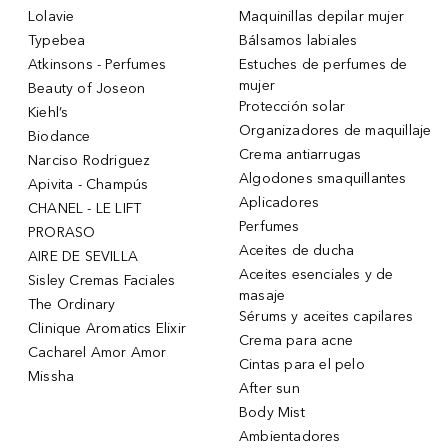
Lolavie
Maquinillas depilar mujer
Typebea
Bálsamos labiales
Atkinsons - Perfumes
Estuches de perfumes de
mujer
Beauty of Joseon
Protección solar
Kiehl’s
Organizadores de maquillaje
Biodance
Crema antiarrugas
Narciso Rodriguez
Algodones smaquillantes
Apivita - Champús
Aplicadores
CHANEL - LE LIFT
Perfumes
PRORASO
Aceites de ducha
AIRE DE SEVILLA
Aceites esenciales y de
Sisley Cremas Faciales
masaje
The Ordinary
Sérums y aceites capilares
Clinique Aromatics Elixir
Crema para acne
Cacharel Amor Amor
Cintas para el pelo
Missha
After sun
Body Mist
Ambientadores