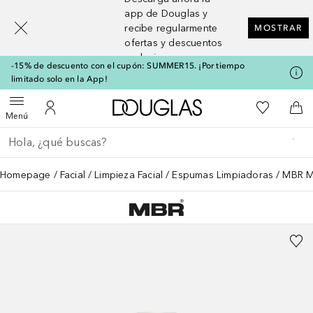
[navigation.slideout.screenreader]
app de Douglas y
recibe regularmente
MOSTRAR
ofertas y descuentos
exclusivos
-15% de descuento con el cupón: SUMMER15. ¡Por tiempo
limitado solo en la App!
A Douglas Home
Mi lista d
Abrir menú
Mi cuenta
A l
Menú
Regresar
Ejecutar búsqueda
Homepage
Facial
Limpieza Facial
Espumas Limpiadoras
MBR Me