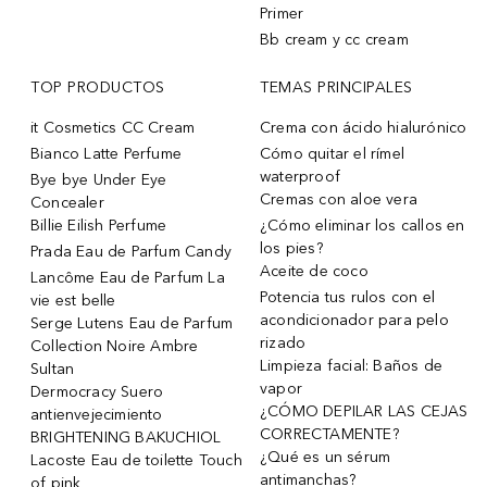
Primer
Bb cream y cc cream
TOP PRODUCTOS
TEMAS PRINCIPALES
it Cosmetics CC Cream
Crema con ácido hialurónico
Bianco Latte Perfume
Cómo quitar el rímel
waterproof
Bye bye Under Eye
Cremas con aloe vera
Concealer
Billie Eilish Perfume
¿Cómo eliminar los callos en
los pies?
Prada Eau de Parfum Candy
Aceite de coco
Lancôme Eau de Parfum La
Potencia tus rulos con el
vie est belle
acondicionador para pelo
Serge Lutens Eau de Parfum
rizado
Collection Noire Ambre
Limpieza facial: Baños de
Sultan
vapor
Dermocracy Suero
¿CÓMO DEPILAR LAS CEJAS
antienvejecimiento
CORRECTAMENTE?
BRIGHTENING BAKUCHIOL
¿Qué es un sérum
Lacoste Eau de toilette Touch
antimanchas?
of pink