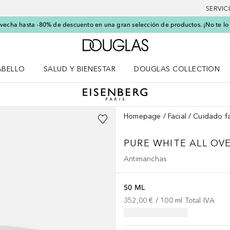
SERVIC
echa hasta -80% de descuento en una gran selección de productos. ¡No te lo
A Douglas Home
ABELLO
SALUD Y BIENESTAR
DOUGLAS COLLECTION
po
rir menú Cabello
Abrir menú Salud y bienestar
Homepage
Facial
Cuidado fa
PURE WHITE
ALL OV
Antimanchas
50 ML
352,00 €
 / 
100
ml
Total IVA