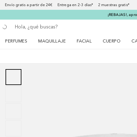
Envío gratis a partir de 24€ Entrega en 2-3 días* 2 muestras gratis*
¡REBAJAS!, aprov
Regresar
Ejecutar búsqueda
PERFUMES
MAQUILLAJE
FACIAL
CUERPO
C
Abrir menú Perfumes
Abrir menú Maquillaje
Abrir menú Facial
Abrir menú Cuer
Ab