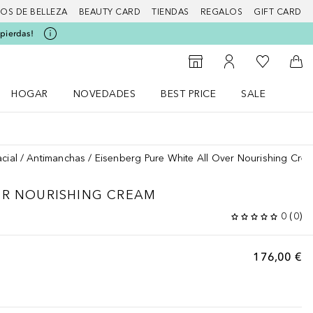
IOS DE BELLEZA
BEAUTY CARD
TIENDAS
REGALOS
GIFT CARD
 pierdas!
Mi lista d
Al Storefinder
Mi cuenta
A l
HOGAR
NOVEDADES
BEST PRICE
SALE
Abrir menú Hogar
Abrir menú Novedades
Abrir menú Sal
cial
Antimanchas
Eisenberg Pure White All Over Nourishing Cre
ER NOURISHING CREAM
0
(
0
)
176,00 €