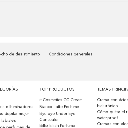
cho de desistimiento
Condiciones generales
TEGORÍAS
TOP PRODUCTOS
TEMAS PRINCIP
it Cosmetics CC Cream
Crema con ácid
hialurónico
es e Iluminadores
Bianco Latte Perfume
Cómo quitar el r
as depilar mujer
Bye bye Under Eye
waterproof
Concealer
 labiales
Cremas con alo
Billie Eilish Perfume
 de perfumes de