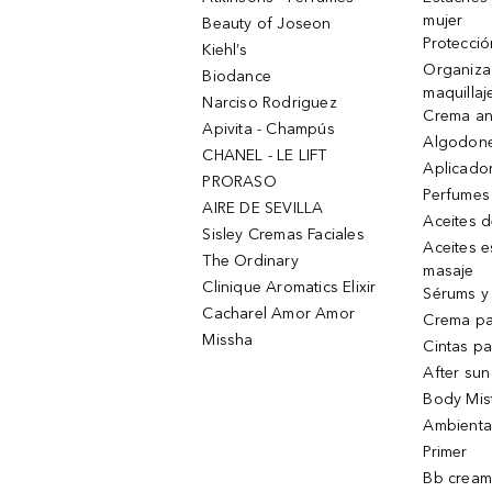
mujer
Beauty of Joseon
Protecció
Kiehl’s
Organiza
Biodance
maquillaj
Narciso Rodriguez
Crema an
Apivita - Champús
Algodone
CHANEL - LE LIFT
Aplicado
PRORASO
Perfumes
AIRE DE SEVILLA
Aceites 
Sisley Cremas Faciales
Aceites e
The Ordinary
masaje
Clinique Aromatics Elixir
Sérums y 
Cacharel Amor Amor
Crema pa
Missha
Cintas pa
After sun
Body Mis
Ambienta
Primer
Bb cream