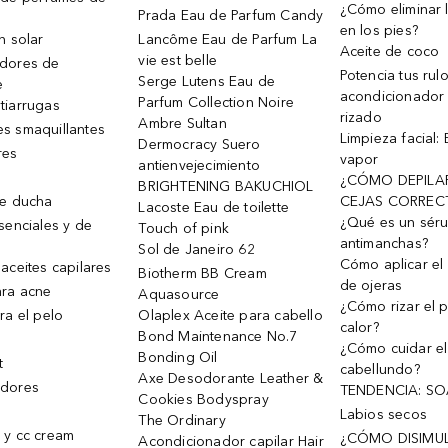
¿Cómo eliminar l
Prada Eau de Parfum Candy
en los pies?
n solar
Lancôme Eau de Parfum La
Aceite de coco
vie est belle
dores de
Potencia tus rul
Serge Lutens Eau de
e
acondicionador
Parfum Collection Noire
tiarrugas
rizado
Ambre Sultan
s smaquillantes
Limpieza facial:
Dermocracy Suero
res
vapor
antienvejecimiento
¿CÓMO DEPILA
BRIGHTENING BAKUCHIOL
de ducha
CEJAS CORREC
Lacoste Eau de toilette
¿Qué es un sér
senciales y de
Touch of pink
antimanchas?
Sol de Janeiro 62
Cómo aplicar el 
aceites capilares
Biotherm BB Cream
de ojeras
ra acne
Aquasource
¿Cómo rizar el p
ra el pelo
Olaplex Aceite para cabello
calor?
Bond Maintenance No.7
¿Cómo cuidar el
Bonding Oil
t
cabellundo?
Axe Desodorante Leather &
dores
TENDENCIA: S
Cookies Bodyspray
Labios secos
The Ordinary
 y cc cream
¿CÓMO DISIMU
Acondicionador capilar Hair