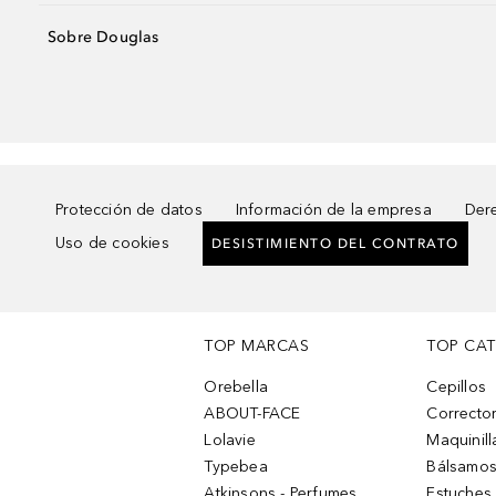
Sobre Douglas
Protección de datos
Información de la empresa
Dere
Uso de cookies
DESISTIMIENTO DEL CONTRATO
TOP MARCAS
TOP CA
Orebella
Cepillos
ABOUT-FACE
Corrector
Lolavie
Maquinill
Typebea
Bálsamos
Atkinsons - Perfumes
Estuches