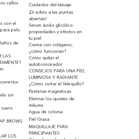
os callos
Cuidados del tatuaje
¡Di adiós a las puntas
abiertas!
os con el
Serum ácido glicólico:
 para pelo
propiedades y efectos en
tu piel
 Baños de
Crema con colágeno,
¿cómo funcionan?
R LAS
Cómo quitar el
TAMENTE?
autobronceador
um
CONSEJOS PARA UNA PIEL
LUMINOSA Y RADIANTE
corrector
¿Cómo cortar el felequillo?
Pestanas magneticas
elo sin
Eliminar los quistes de
miliums
 cuero
Agua de colonia
Piel Grasa
OAP BROWS
MAQUILLAJE PARA
PRINCIPIANTES
LAR LOS