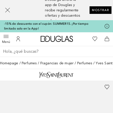
[navigation.slideout.screenreader]
app de Douglas y
recibe regularmente
MOSTRAR
ofertas y descuentos
exclusivos
-15% de descuento con el cupón: SUMMER15. ¡Por tiempo
limitado solo en la App!
A Douglas Home
Mi lista d
Abrir menú
Mi cuenta
A l
Menú
Regresar
Ejecutar búsqueda
Homepage
Perfumes
Fragancias de mujer
Perfumes
Yves Sain