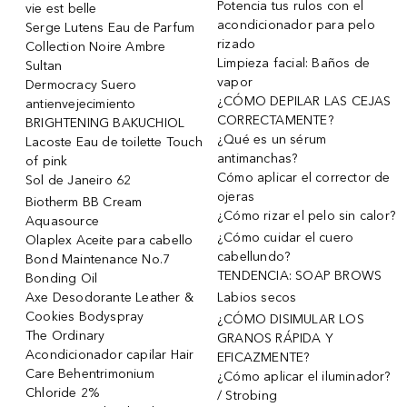
Potencia tus rulos con el
vie est belle
acondicionador para pelo
Serge Lutens Eau de Parfum
rizado
Collection Noire Ambre
Limpieza facial: Baños de
Sultan
vapor
Dermocracy Suero
¿CÓMO DEPILAR LAS CEJAS
antienvejecimiento
CORRECTAMENTE?
BRIGHTENING BAKUCHIOL
¿Qué es un sérum
Lacoste Eau de toilette Touch
antimanchas?
of pink
Cómo aplicar el corrector de
Sol de Janeiro 62
ojeras
Biotherm BB Cream
¿Cómo rizar el pelo sin calor?
Aquasource
¿Cómo cuidar el cuero
Olaplex Aceite para cabello
cabellundo?
Bond Maintenance No.7
TENDENCIA: SOAP BROWS
Bonding Oil
Axe Desodorante Leather &
Labios secos
Cookies Bodyspray
¿CÓMO DISIMULAR LOS
The Ordinary
GRANOS RÁPIDA Y
Acondicionador capilar Hair
EFICAZMENTE?
Care Behentrimonium
¿Cómo aplicar el iluminador?
Chloride 2%
/ Strobing