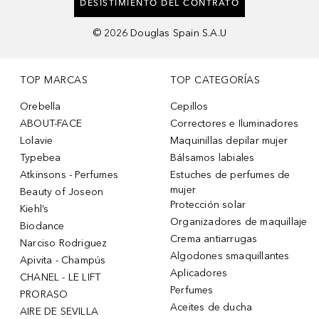
DESISTIMIENTO DEL CONTRATO
©
2026
Douglas Spain S.A.U
TOP MARCAS
TOP CATEGORÍAS
Orebella
Cepillos
ABOUT-FACE
Correctores e Iluminadores
Lolavie
Maquinillas depilar mujer
Typebea
Bálsamos labiales
Atkinsons - Perfumes
Estuches de perfumes de
mujer
Beauty of Joseon
Protección solar
Kiehl’s
Organizadores de maquillaje
Biodance
Crema antiarrugas
Narciso Rodriguez
Algodones smaquillantes
Apivita - Champús
Aplicadores
CHANEL - LE LIFT
Perfumes
PRORASO
Aceites de ducha
AIRE DE SEVILLA