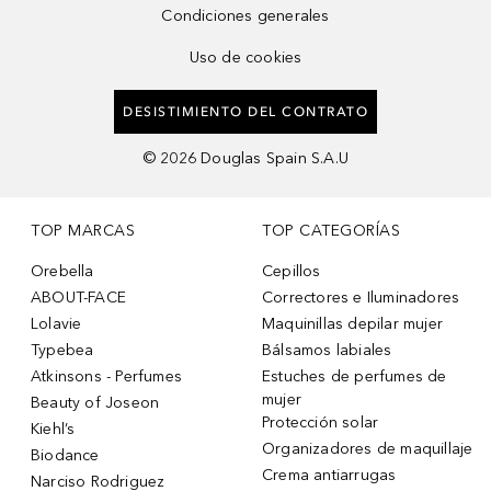
Condiciones generales
Uso de cookies
DESISTIMIENTO DEL CONTRATO
©
2026
Douglas Spain S.A.U
TOP MARCAS
TOP CATEGORÍAS
Orebella
Cepillos
ABOUT-FACE
Correctores e Iluminadores
Lolavie
Maquinillas depilar mujer
Typebea
Bálsamos labiales
Atkinsons - Perfumes
Estuches de perfumes de
mujer
Beauty of Joseon
Protección solar
Kiehl’s
Organizadores de maquillaje
Biodance
Crema antiarrugas
Narciso Rodriguez