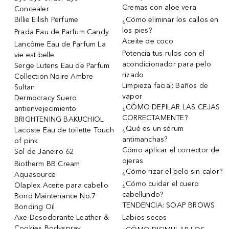
Cremas con aloe vera
Concealer
Billie Eilish Perfume
¿Cómo eliminar los callos en
los pies?
Prada Eau de Parfum Candy
Aceite de coco
Lancôme Eau de Parfum La
Potencia tus rulos con el
vie est belle
acondicionador para pelo
Serge Lutens Eau de Parfum
rizado
Collection Noire Ambre
Limpieza facial: Baños de
Sultan
vapor
Dermocracy Suero
¿CÓMO DEPILAR LAS CEJAS
antienvejecimiento
CORRECTAMENTE?
BRIGHTENING BAKUCHIOL
¿Qué es un sérum
Lacoste Eau de toilette Touch
antimanchas?
of pink
Cómo aplicar el corrector de
Sol de Janeiro 62
ojeras
Biotherm BB Cream
¿Cómo rizar el pelo sin calor?
Aquasource
¿Cómo cuidar el cuero
Olaplex Aceite para cabello
cabellundo?
Bond Maintenance No.7
TENDENCIA: SOAP BROWS
Bonding Oil
Axe Desodorante Leather &
Labios secos
Cookies Bodyspray