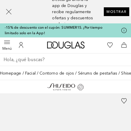
[navigation.slideout.screenreader]
app de Douglas y
recibe regularmente
MOSTRAR
ofertas y descuentos
exclusivos
-15% de descuento con el cupón: SUMMER15. ¡Por tiempo
limitado solo en la App!
A Douglas Home
Mi lista d
Abrir menú
Mi cuenta
A l
Menú
Regresar
Ejecutar búsqueda
Homepage
Facial
Contorno de ojos
Sérums de pestañas
Shis