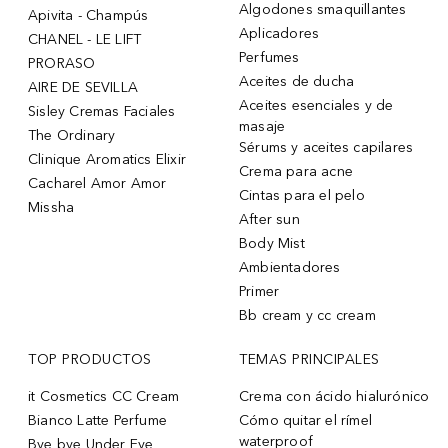
Algodones smaquillantes
Apivita - Champús
Aplicadores
CHANEL - LE LIFT
Perfumes
PRORASO
Aceites de ducha
AIRE DE SEVILLA
Aceites esenciales y de
Sisley Cremas Faciales
masaje
The Ordinary
Sérums y aceites capilares
Clinique Aromatics Elixir
Crema para acne
Cacharel Amor Amor
Cintas para el pelo
Missha
After sun
Body Mist
Ambientadores
Primer
Bb cream y cc cream
TOP PRODUCTOS
TEMAS PRINCIPALES
it Cosmetics CC Cream
Crema con ácido hialurónico
Bianco Latte Perfume
Cómo quitar el rímel
waterproof
Bye bye Under Eye