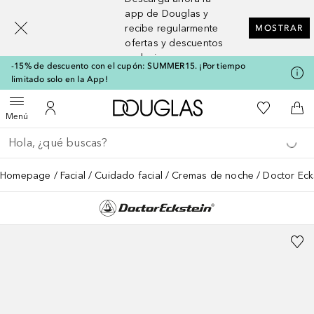
[navigation.slideout.screenreader]
app de Douglas y
recibe regularmente
MOSTRAR
ofertas y descuentos
exclusivos
-15% de descuento con el cupón: SUMMER15. ¡Por tiempo
limitado solo en la App!
A Douglas Home
Mi lista d
Abrir menú
Mi cuenta
A l
Menú
Regresar
Ejecutar búsqueda
Homepage
Facial
Cuidado facial
Cremas de noche
Doctor Eck