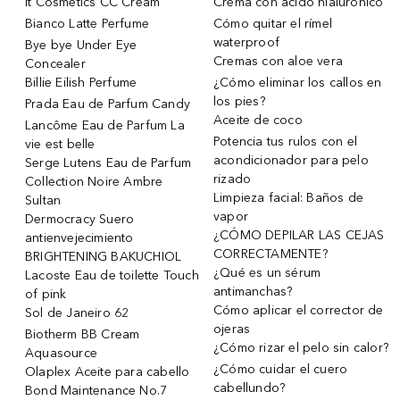
it Cosmetics CC Cream
Crema con ácido hialurónico
Bianco Latte Perfume
Cómo quitar el rímel
waterproof
Bye bye Under Eye
Cremas con aloe vera
Concealer
Billie Eilish Perfume
¿Cómo eliminar los callos en
los pies?
Prada Eau de Parfum Candy
Aceite de coco
Lancôme Eau de Parfum La
Potencia tus rulos con el
vie est belle
acondicionador para pelo
Serge Lutens Eau de Parfum
rizado
Collection Noire Ambre
Limpieza facial: Baños de
Sultan
vapor
Dermocracy Suero
¿CÓMO DEPILAR LAS CEJAS
antienvejecimiento
CORRECTAMENTE?
BRIGHTENING BAKUCHIOL
¿Qué es un sérum
Lacoste Eau de toilette Touch
antimanchas?
of pink
Cómo aplicar el corrector de
Sol de Janeiro 62
ojeras
Biotherm BB Cream
¿Cómo rizar el pelo sin calor?
Aquasource
¿Cómo cuidar el cuero
Olaplex Aceite para cabello
cabellundo?
Bond Maintenance No.7