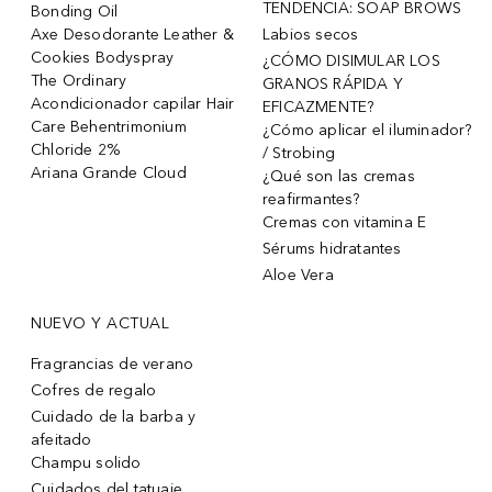
TENDENCIA: SOAP BROWS
Bonding Oil
Axe Desodorante Leather &
Labios secos
Cookies Bodyspray
¿CÓMO DISIMULAR LOS
The Ordinary
GRANOS RÁPIDA Y
Acondicionador capilar Hair
EFICAZMENTE?
Care Behentrimonium
¿Cómo aplicar el iluminador?
Chloride 2%
/ Strobing
Ariana Grande Cloud
¿Qué son las cremas
reafirmantes?
Cremas con vitamina E
Sérums hidratantes
Aloe Vera
NUEVO Y ACTUAL
Fragrancias de verano
Cofres de regalo
Cuidado de la barba y
afeitado
Champu solido
Cuidados del tatuaje