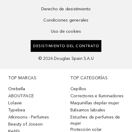
Derecho de desistimiento
Condiciones generales
Uso de cookies
DESISTIMIENTO DEL CONTRATO
©
2026
Douglas Spain S.A.U
TOP MARCAS
TOP CATEGORÍAS
Orebella
Cepillos
ABOUT-FACE
Correctores e Iluminadores
Lolavie
Maquinillas depilar mujer
Typebea
Bálsamos labiales
Atkinsons - Perfumes
Estuches de perfumes de
mujer
Beauty of Joseon
Protección solar
Kiehl’s