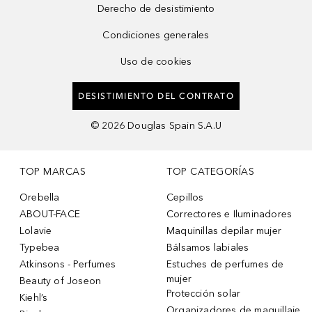
Derecho de desistimiento
Condiciones generales
Uso de cookies
DESISTIMIENTO DEL CONTRATO
©
2026
Douglas Spain S.A.U
TOP MARCAS
TOP CATEGORÍAS
Orebella
Cepillos
ABOUT-FACE
Correctores e Iluminadores
Lolavie
Maquinillas depilar mujer
Typebea
Bálsamos labiales
Atkinsons - Perfumes
Estuches de perfumes de
mujer
Beauty of Joseon
Protección solar
Kiehl’s
Organizadores de maquillaje