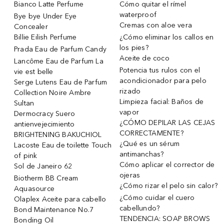
Bianco Latte Perfume
Cómo quitar el rímel
waterproof
Bye bye Under Eye
Cremas con aloe vera
Concealer
Billie Eilish Perfume
¿Cómo eliminar los callos en
los pies?
Prada Eau de Parfum Candy
Aceite de coco
Lancôme Eau de Parfum La
Potencia tus rulos con el
vie est belle
acondicionador para pelo
Serge Lutens Eau de Parfum
rizado
Collection Noire Ambre
Limpieza facial: Baños de
Sultan
vapor
Dermocracy Suero
¿CÓMO DEPILAR LAS CEJAS
antienvejecimiento
CORRECTAMENTE?
BRIGHTENING BAKUCHIOL
¿Qué es un sérum
Lacoste Eau de toilette Touch
antimanchas?
of pink
Cómo aplicar el corrector de
Sol de Janeiro 62
ojeras
Biotherm BB Cream
¿Cómo rizar el pelo sin calor?
Aquasource
¿Cómo cuidar el cuero
Olaplex Aceite para cabello
cabellundo?
Bond Maintenance No.7
TENDENCIA: SOAP BROWS
Bonding Oil