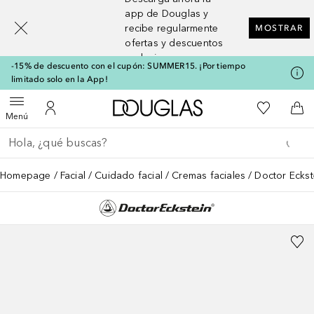
[navigation.slideout.screenreader]
app de Douglas y
recibe regularmente
MOSTRAR
ofertas y descuentos
exclusivos
-15% de descuento con el cupón: SUMMER15. ¡Por tiempo
limitado solo en la App!
A Douglas Home
Mi lista d
Abrir menú
Mi cuenta
A l
Menú
Regresar
Ejecutar búsqueda
Homepage
Facial
Cuidado facial
Cremas faciales
Doctor Ecks