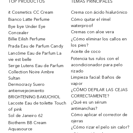
TOP PRODUCTOS
TEMAS PRINCIPALES
it Cosmetics CC Cream
Crema con ácido hialurónico
Bianco Latte Perfume
Cómo quitar el rímel
waterproof
Bye bye Under Eye
Cremas con aloe vera
Concealer
Billie Eilish Perfume
¿Cómo eliminar los callos en
los pies?
Prada Eau de Parfum Candy
Aceite de coco
Lancôme Eau de Parfum La
Potencia tus rulos con el
vie est belle
acondicionador para pelo
Serge Lutens Eau de Parfum
rizado
Collection Noire Ambre
Limpieza facial: Baños de
Sultan
vapor
Dermocracy Suero
¿CÓMO DEPILAR LAS CEJAS
antienvejecimiento
CORRECTAMENTE?
BRIGHTENING BAKUCHIOL
¿Qué es un sérum
Lacoste Eau de toilette Touch
antimanchas?
of pink
Cómo aplicar el corrector de
Sol de Janeiro 62
ojeras
Biotherm BB Cream
¿Cómo rizar el pelo sin calor?
Aquasource