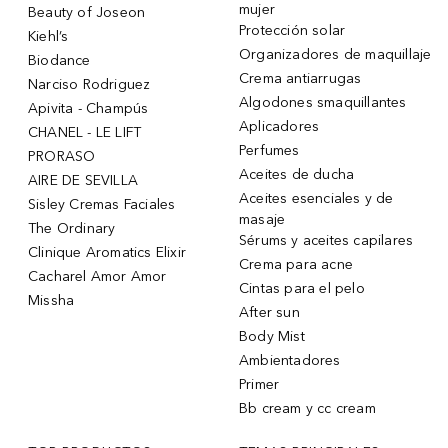
mujer
Beauty of Joseon
Protección solar
Kiehl’s
Organizadores de maquillaje
Biodance
Crema antiarrugas
Narciso Rodriguez
Algodones smaquillantes
Apivita - Champús
Aplicadores
CHANEL - LE LIFT
Perfumes
PRORASO
Aceites de ducha
AIRE DE SEVILLA
Aceites esenciales y de
Sisley Cremas Faciales
masaje
The Ordinary
Sérums y aceites capilares
Clinique Aromatics Elixir
Crema para acne
Cacharel Amor Amor
Cintas para el pelo
Missha
After sun
Body Mist
Ambientadores
Primer
Bb cream y cc cream