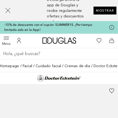
[navigation.slideout.screenreader]
app de Douglas y
recibe regularmente
MOSTRAR
ofertas y descuentos
exclusivos
-15% de descuento con el cupón: SUMMER15. ¡Por tiempo
limitado solo en la App!
A Douglas Home
Mi lista d
Abrir menú
Mi cuenta
A l
Menú
Regresar
Ejecutar búsqueda
Homepage
Facial
Cuidado facial
Cremas de día
Doctor Eckste