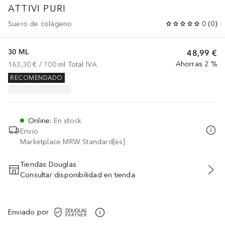
ATTIVI PURI
Suero de colágeno
0
(
0
)
30 ML
48,99 €
Ahorras 2 %
163,30 €
 / 
100
ml
Total IVA
RECOMENDADO
Online
:
En stock
Envío
Marketplace MRW Standard[es]
Tiendas Douglas
Consultar disponibilidad en tienda
AÑADIR AL CARRITO
Enviado por