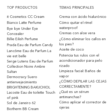
TOP PRODUCTOS
TEMAS PRINCIPALES
it Cosmetics CC Cream
Crema con ácido hialurónico
Bianco Latte Perfume
Cómo quitar el rímel
waterproof
Bye bye Under Eye
Cremas con aloe vera
Concealer
Billie Eilish Perfume
¿Cómo eliminar los callos en
los pies?
Prada Eau de Parfum Candy
Aceite de coco
Lancôme Eau de Parfum La
Potencia tus rulos con el
vie est belle
acondicionador para pelo
Serge Lutens Eau de Parfum
rizado
Collection Noire Ambre
Limpieza facial: Baños de
Sultan
vapor
Dermocracy Suero
¿CÓMO DEPILAR LAS CEJAS
antienvejecimiento
CORRECTAMENTE?
BRIGHTENING BAKUCHIOL
¿Qué es un sérum
Lacoste Eau de toilette Touch
antimanchas?
of pink
Cómo aplicar el corrector de
Sol de Janeiro 62
ojeras
Biotherm BB Cream