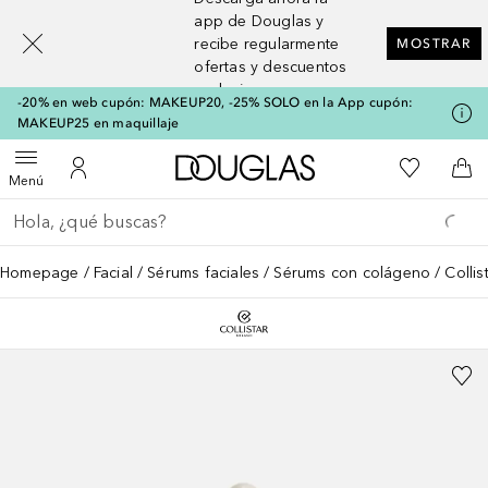
[navigation.slideout.screenreader]
app de Douglas y
recibe regularmente
MOSTRAR
ofertas y descuentos
exclusivos
-20% en web cupón: MAKEUP20, -25% SOLO en la App cupón:
MAKEUP25 en maquillaje
A Douglas Home
Mi lista d
Abrir menú
Mi cuenta
A l
Menú
Regresar
Ejecutar búsqueda
Homepage
Facial
Sérums faciales
Sérums con colágeno
Collist