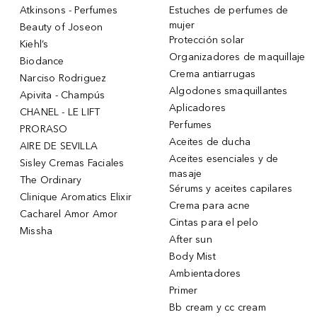
Atkinsons - Perfumes
Estuches de perfumes de
mujer
Beauty of Joseon
Protección solar
Kiehl’s
Organizadores de maquillaje
Biodance
Crema antiarrugas
Narciso Rodriguez
Algodones smaquillantes
Apivita - Champús
Aplicadores
CHANEL - LE LIFT
Perfumes
PRORASO
Aceites de ducha
AIRE DE SEVILLA
Aceites esenciales y de
Sisley Cremas Faciales
masaje
The Ordinary
Sérums y aceites capilares
Clinique Aromatics Elixir
Crema para acne
Cacharel Amor Amor
Cintas para el pelo
Missha
After sun
Body Mist
Ambientadores
Primer
Bb cream y cc cream