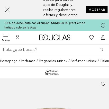
[navigation.slideout.screenreader]
app de Douglas y
recibe regularmente
MOSTRAR
ofertas y descuentos
exclusivos
-15% de descuento con el cupón: SUMMER15. ¡Por tiempo
limitado solo en la App!
A Douglas Home
Mi lista d
Abrir menú
Mi cuenta
A l
Menú
Regresar
Ejecutar búsqueda
Homepage
Perfumes
Fragancias unisex
Perfumes unisex
Tizia