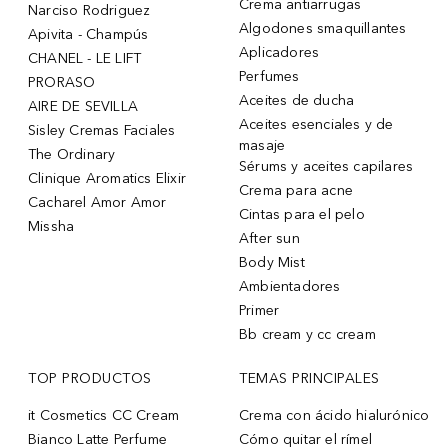
Crema antiarrugas
Narciso Rodriguez
Algodones smaquillantes
Apivita - Champús
Aplicadores
CHANEL - LE LIFT
Perfumes
PRORASO
Aceites de ducha
AIRE DE SEVILLA
Aceites esenciales y de
Sisley Cremas Faciales
masaje
The Ordinary
Sérums y aceites capilares
Clinique Aromatics Elixir
Crema para acne
Cacharel Amor Amor
Cintas para el pelo
Missha
After sun
Body Mist
Ambientadores
Primer
Bb cream y cc cream
TOP PRODUCTOS
TEMAS PRINCIPALES
it Cosmetics CC Cream
Crema con ácido hialurónico
Bianco Latte Perfume
Cómo quitar el rímel