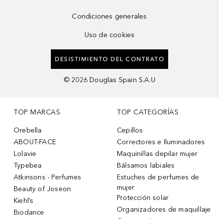
Condiciones generales
Uso de cookies
DESISTIMIENTO DEL CONTRATO
©
2026
Douglas Spain S.A.U
TOP MARCAS
TOP CATEGORÍAS
Orebella
Cepillos
ABOUT-FACE
Correctores e Iluminadores
Lolavie
Maquinillas depilar mujer
Typebea
Bálsamos labiales
Atkinsons - Perfumes
Estuches de perfumes de
mujer
Beauty of Joseon
Protección solar
Kiehl’s
Organizadores de maquillaje
Biodance