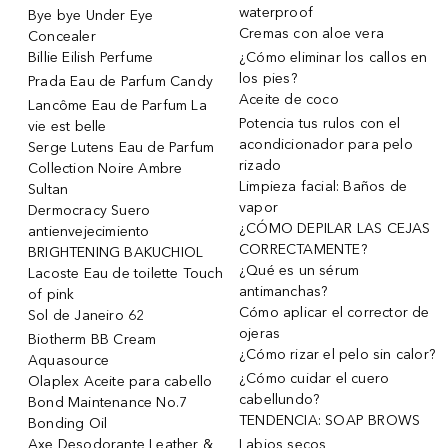
waterproof
Bye bye Under Eye
Cremas con aloe vera
Concealer
Billie Eilish Perfume
¿Cómo eliminar los callos en
los pies?
Prada Eau de Parfum Candy
Aceite de coco
Lancôme Eau de Parfum La
Potencia tus rulos con el
vie est belle
acondicionador para pelo
Serge Lutens Eau de Parfum
rizado
Collection Noire Ambre
Limpieza facial: Baños de
Sultan
vapor
Dermocracy Suero
¿CÓMO DEPILAR LAS CEJAS
antienvejecimiento
CORRECTAMENTE?
BRIGHTENING BAKUCHIOL
¿Qué es un sérum
Lacoste Eau de toilette Touch
antimanchas?
of pink
Cómo aplicar el corrector de
Sol de Janeiro 62
ojeras
Biotherm BB Cream
¿Cómo rizar el pelo sin calor?
Aquasource
¿Cómo cuidar el cuero
Olaplex Aceite para cabello
cabellundo?
Bond Maintenance No.7
TENDENCIA: SOAP BROWS
Bonding Oil
Axe Desodorante Leather &
Labios secos