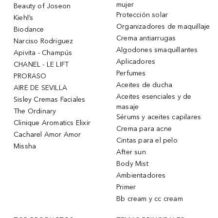
mujer
Beauty of Joseon
Protección solar
Kiehl’s
Organizadores de maquillaje
Biodance
Crema antiarrugas
Narciso Rodriguez
Algodones smaquillantes
Apivita - Champús
Aplicadores
CHANEL - LE LIFT
Perfumes
PRORASO
Aceites de ducha
AIRE DE SEVILLA
Aceites esenciales y de
Sisley Cremas Faciales
masaje
The Ordinary
Sérums y aceites capilares
Clinique Aromatics Elixir
Crema para acne
Cacharel Amor Amor
Cintas para el pelo
Missha
After sun
Body Mist
Ambientadores
Primer
Bb cream y cc cream