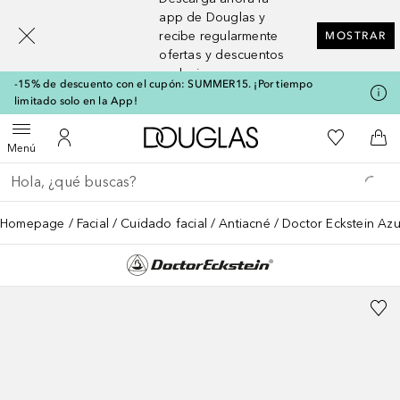
[navigation.slideout.screenreader]
app de Douglas y
recibe regularmente
MOSTRAR
ofertas y descuentos
exclusivos
-15% de descuento con el cupón: SUMMER15. ¡Por tiempo
limitado solo en la App!
A Douglas Home
Mi lista d
Abrir menú
Mi cuenta
A l
Menú
Regresar
Ejecutar búsqueda
Homepage
Facial
Cuidado facial
Antiacné
Doctor Eckstein Azu