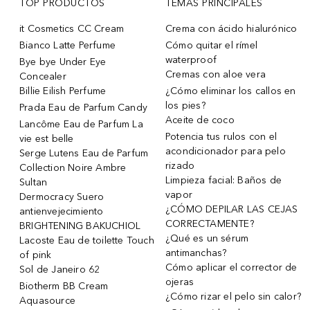
TOP PRODUCTOS
TEMAS PRINCIPALES
it Cosmetics CC Cream
Crema con ácido hialurónico
Bianco Latte Perfume
Cómo quitar el rímel
waterproof
Bye bye Under Eye
Cremas con aloe vera
Concealer
Billie Eilish Perfume
¿Cómo eliminar los callos en
los pies?
Prada Eau de Parfum Candy
Aceite de coco
Lancôme Eau de Parfum La
Potencia tus rulos con el
vie est belle
acondicionador para pelo
Serge Lutens Eau de Parfum
rizado
Collection Noire Ambre
Limpieza facial: Baños de
Sultan
vapor
Dermocracy Suero
¿CÓMO DEPILAR LAS CEJAS
antienvejecimiento
CORRECTAMENTE?
BRIGHTENING BAKUCHIOL
¿Qué es un sérum
Lacoste Eau de toilette Touch
antimanchas?
of pink
Cómo aplicar el corrector de
Sol de Janeiro 62
ojeras
Biotherm BB Cream
¿Cómo rizar el pelo sin calor?
Aquasource