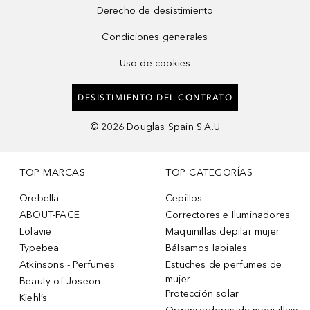
Derecho de desistimiento
Condiciones generales
Uso de cookies
DESISTIMIENTO DEL CONTRATO
©
2026
Douglas Spain S.A.U
TOP MARCAS
TOP CATEGORÍAS
Orebella
Cepillos
ABOUT-FACE
Correctores e Iluminadores
Lolavie
Maquinillas depilar mujer
Typebea
Bálsamos labiales
Atkinsons - Perfumes
Estuches de perfumes de
mujer
Beauty of Joseon
Protección solar
Kiehl’s