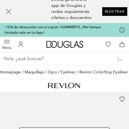
[navigation.slideout.screenreader]
app de Douglas y
recibe regularmente
MOSTRAR
ofertas y descuentos
exclusivos
-15% de descuento con el cupón: SUMMER15. ¡Por tiempo
limitado solo en la App!
A Douglas Home
Mi lista d
Abrir menú
Mi cuenta
A l
Menú
Regresar
Ejecutar búsqueda
Homepage
Maquillaje
Ojos
Eyeliner
Revlon ColorStay Eyeliner