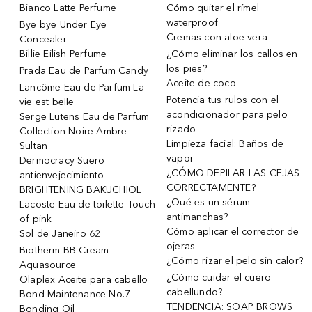
Bianco Latte Perfume
Cómo quitar el rímel
waterproof
Bye bye Under Eye
Cremas con aloe vera
Concealer
Billie Eilish Perfume
¿Cómo eliminar los callos en
los pies?
Prada Eau de Parfum Candy
Aceite de coco
Lancôme Eau de Parfum La
Potencia tus rulos con el
vie est belle
acondicionador para pelo
Serge Lutens Eau de Parfum
rizado
Collection Noire Ambre
Limpieza facial: Baños de
Sultan
vapor
Dermocracy Suero
¿CÓMO DEPILAR LAS CEJAS
antienvejecimiento
CORRECTAMENTE?
BRIGHTENING BAKUCHIOL
¿Qué es un sérum
Lacoste Eau de toilette Touch
antimanchas?
of pink
Cómo aplicar el corrector de
Sol de Janeiro 62
ojeras
Biotherm BB Cream
¿Cómo rizar el pelo sin calor?
Aquasource
¿Cómo cuidar el cuero
Olaplex Aceite para cabello
cabellundo?
Bond Maintenance No.7
TENDENCIA: SOAP BROWS
Bonding Oil