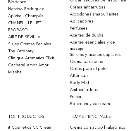
Organizadores de maquillaje
Biodance
Crema antiarrugas
Narciso Rodriguez
Algodones smaquillantes
Apivita - Champús
Aplicadores
CHANEL - LE LIFT
Perfumes
PRORASO
Aceites de ducha
AIRE DE SEVILLA
Aceites esenciales y de
Sisley Cremas Faciales
masaje
The Ordinary
Sérums y aceites capilares
Clinique Aromatics Elixir
Crema para acne
Cacharel Amor Amor
Cintas para el pelo
Missha
After sun
Body Mist
Ambientadores
Primer
Bb cream y cc cream
TOP PRODUCTOS
TEMAS PRINCIPALES
it Cosmetics CC Cream
Crema con ácido hialurónico