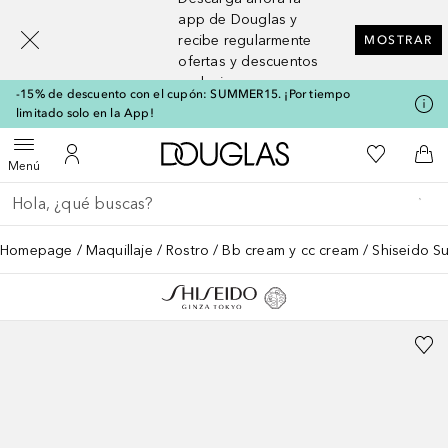
[navigation.slideout.screenreader]
app de Douglas y
recibe regularmente
MOSTRAR
ofertas y descuentos
exclusivos
-15% de descuento con el cupón: SUMMER15. ¡Por tiempo
limitado solo en la App!
A Douglas Home
Mi lista d
Abrir menú
Mi cuenta
A l
Menú
Regresar
Ejecutar búsqueda
Homepage
Maquillaje
Rostro
Bb cream y cc cream
Shiseido S