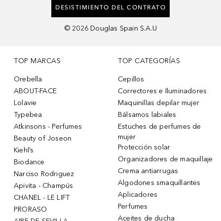
DESISTIMIENTO DEL CONTRATO
©
2026
Douglas Spain S.A.U
TOP MARCAS
TOP CATEGORÍAS
Orebella
Cepillos
ABOUT-FACE
Correctores e Iluminadores
Lolavie
Maquinillas depilar mujer
Typebea
Bálsamos labiales
Atkinsons - Perfumes
Estuches de perfumes de
mujer
Beauty of Joseon
Protección solar
Kiehl’s
Organizadores de maquillaje
Biodance
Crema antiarrugas
Narciso Rodriguez
Algodones smaquillantes
Apivita - Champús
Aplicadores
CHANEL - LE LIFT
Perfumes
PRORASO
Aceites de ducha