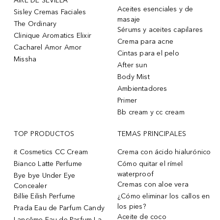
AIRE DE SEVILLA
Aceites esenciales y de
Sisley Cremas Faciales
masaje
The Ordinary
Sérums y aceites capilares
Clinique Aromatics Elixir
Crema para acne
Cacharel Amor Amor
Cintas para el pelo
Missha
After sun
Body Mist
Ambientadores
Primer
Bb cream y cc cream
TOP PRODUCTOS
TEMAS PRINCIPALES
it Cosmetics CC Cream
Crema con ácido hialurónico
Bianco Latte Perfume
Cómo quitar el rímel
waterproof
Bye bye Under Eye
Cremas con aloe vera
Concealer
Billie Eilish Perfume
¿Cómo eliminar los callos en
los pies?
Prada Eau de Parfum Candy
Aceite de coco
Lancôme Eau de Parfum La