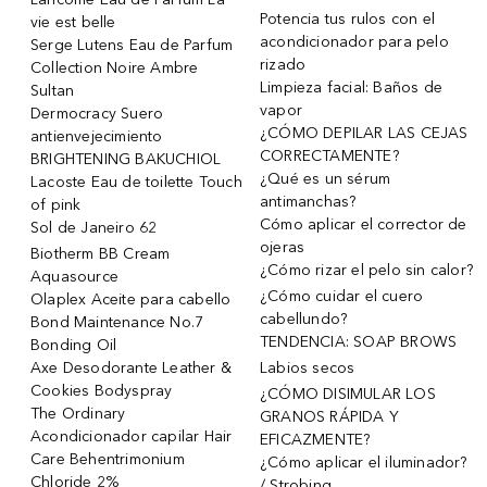
Potencia tus rulos con el
vie est belle
acondicionador para pelo
Serge Lutens Eau de Parfum
rizado
Collection Noire Ambre
Limpieza facial: Baños de
Sultan
vapor
Dermocracy Suero
¿CÓMO DEPILAR LAS CEJAS
antienvejecimiento
CORRECTAMENTE?
BRIGHTENING BAKUCHIOL
¿Qué es un sérum
Lacoste Eau de toilette Touch
antimanchas?
of pink
Cómo aplicar el corrector de
Sol de Janeiro 62
ojeras
Biotherm BB Cream
¿Cómo rizar el pelo sin calor?
Aquasource
¿Cómo cuidar el cuero
Olaplex Aceite para cabello
cabellundo?
Bond Maintenance No.7
TENDENCIA: SOAP BROWS
Bonding Oil
Axe Desodorante Leather &
Labios secos
Cookies Bodyspray
¿CÓMO DISIMULAR LOS
The Ordinary
GRANOS RÁPIDA Y
Acondicionador capilar Hair
EFICAZMENTE?
Care Behentrimonium
¿Cómo aplicar el iluminador?
Chloride 2%
/ Strobing