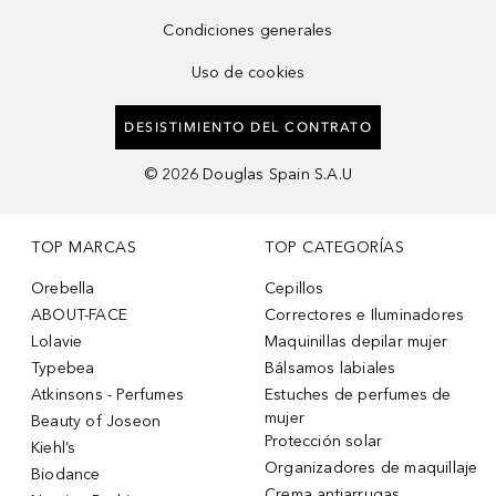
Condiciones generales
Uso de cookies
DESISTIMIENTO DEL CONTRATO
©
2026
Douglas Spain S.A.U
TOP MARCAS
TOP CATEGORÍAS
Orebella
Cepillos
ABOUT-FACE
Correctores e Iluminadores
Lolavie
Maquinillas depilar mujer
Typebea
Bálsamos labiales
Atkinsons - Perfumes
Estuches de perfumes de
mujer
Beauty of Joseon
Protección solar
Kiehl’s
Organizadores de maquillaje
Biodance
Crema antiarrugas