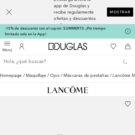
[navigation.slideout.screenreader]
app de Douglas y
recibe regularmente
MOSTRAR
ofertas y descuentos
exclusivos
-15% de descuento con el cupón: SUMMER15. ¡Por tiempo
limitado solo en la App!
A Douglas Home
Mi lista d
Abrir menú
Mi cuenta
A l
Menú
Regresar
Ejecutar búsqueda
Homepage
Maquillaje
Ojos
Máscaras de pestañas
Lancôme Mo