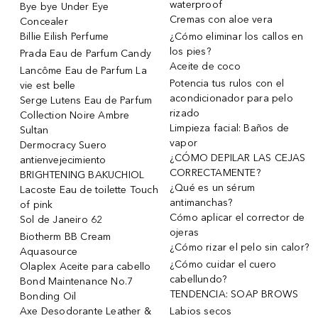
waterproof
Bye bye Under Eye
Cremas con aloe vera
Concealer
Billie Eilish Perfume
¿Cómo eliminar los callos en
los pies?
Prada Eau de Parfum Candy
Aceite de coco
Lancôme Eau de Parfum La
Potencia tus rulos con el
vie est belle
acondicionador para pelo
Serge Lutens Eau de Parfum
rizado
Collection Noire Ambre
Limpieza facial: Baños de
Sultan
vapor
Dermocracy Suero
¿CÓMO DEPILAR LAS CEJAS
antienvejecimiento
CORRECTAMENTE?
BRIGHTENING BAKUCHIOL
¿Qué es un sérum
Lacoste Eau de toilette Touch
antimanchas?
of pink
Cómo aplicar el corrector de
Sol de Janeiro 62
ojeras
Biotherm BB Cream
¿Cómo rizar el pelo sin calor?
Aquasource
¿Cómo cuidar el cuero
Olaplex Aceite para cabello
cabellundo?
Bond Maintenance No.7
TENDENCIA: SOAP BROWS
Bonding Oil
Axe Desodorante Leather &
Labios secos