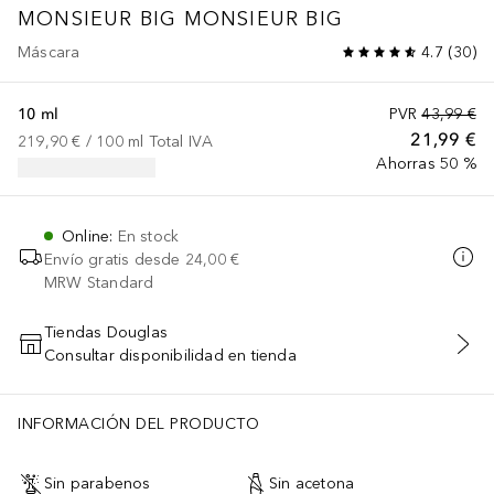
MONSIEUR BIG
MONSIEUR BIG
Máscara
4.7
(
30
)
10 ml
PVR
43,99 €
21,99 €
219,90 €
 / 
100
ml
Total IVA
Ahorras 50 %
Online
:
En stock
Envío gratis desde
24,00 €
MRW Standard
Tiendas Douglas
Consultar disponibilidad en tienda
AÑADIR AL CARRITO
INFORMACIÓN DEL PRODUCTO
Sin parabenos
Sin acetona